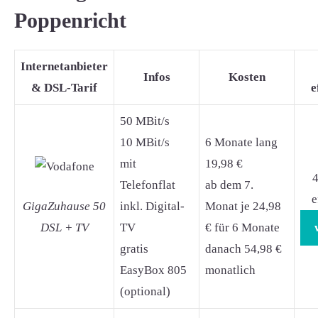
Poppenricht
Internetanbieter
Infos
Kosten
& DSL-Tarif
e
50 MBit/s
10 MBit/s
6 Monate lang
mit
19,98 €
4
Telefonflat
ab dem 7.
e
GigaZuhause 50
inkl. Digital-
Monat je 24,98
DSL + TV
TV
€ für 6 Monate
gratis
danach 54,98 €
EasyBox 805
monatlich
(optional)