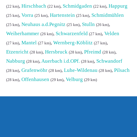
,
Hirschbach
,
Schmidgaden
,
Happurg
(22 km)
(22 km)
(22 km)
,
Vorra
,
Hartenstein
,
Schmidmühlen
(25 km)
(25 km)
(25 km)
,
Neuhaus a.d.Pegnitz
,
Stulln
,
(25 km)
(25 km)
(26 km)
Weiherhammer
,
Schwarzenfeld
,
Velden
(26 km)
(27 km)
,
Mantel
,
Wernberg-Köblitz
,
(27 km)
(27 km)
(27 km)
Etzenricht
,
Hersbruck
,
Pfreimd
,
(28 km)
(28 km)
(28 km)
Nabburg
,
Auerbach i.d.OPf.
,
Schwandorf
(28 km)
(28 km)
,
Grafenwöhr
,
Luhe-Wildenau
,
Pilsach
(28 km)
(28 km)
(28 km)
,
Offenhausen
,
Velburg
(28 km)
(29 km)
(29 km)