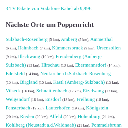
3 TV Pakete von Vodafone Kabel ab 9,99€
Nächste Orte um Poppenricht
Sulzbach-Rosenberg
,
Amberg
,
Ammerthal
(5 km)
(5 km)
,
Hahnbach
,
Kümmersbruck
,
Ursensollen
(6 km)
(7 km)
(9 km)
,
Illschwang
,
Freudenberg (Amberg-
(9 km)
(10 km)
Sulzbach)
,
Hirschau
,
Ebermannsdorf
,
(13 km)
(13 km)
(14 km)
Edelsfeld
,
Neukirchen b.Sulzbach-Rosenberg
(14 km)
,
Birgland
,
Kastl (Amberg-Sulzbach)
,
(15 km)
(15 km)
(15 km)
Vilseck
,
Schnaittenbach
,
Etzelwang
,
(16 km)
(17 km)
(17 km)
Weigendorf
,
Ensdorf
,
Freihung
,
(18 km)
(18 km)
(18 km)
Fensterbach
,
Lauterhofen
,
Königstein
(19 km)
(19 km)
,
Rieden
,
Alfeld
,
Hohenburg
,
(20 km)
(20 km)
(20 km)
(21 km)
Kohlberg (Neustadt a.d.Waldnaab)
,
Pommelsbrunn
(21 km)