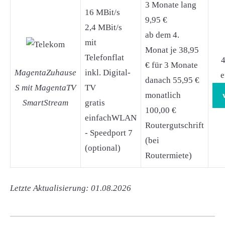
3 Monate lang
16 MBit/s
9,95 €
2,4 MBit/s
ab dem 4.
mit
Monat je 38,95
Telefonflat
4
€ für 3 Monate
MagentaZuhause
inkl. Digital-
e
danach 55,95 €
S mit MagentaTV
TV
monatlich
SmartStream
gratis
100,00 €
einfachWLAN
Routergutschrift
- Speedport 7
(bei
(optional)
Routermiete)
Letzte Aktualisierung: 01.08.2026