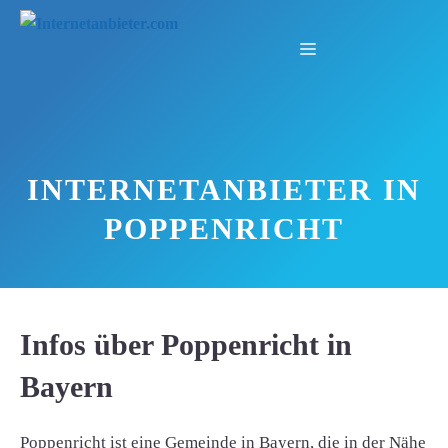
Zum
Inhalt
Menü
springen
INTERNETANBIETER IN
POPPENRICHT
Infos über Poppenricht in
Bayern
Poppenricht ist eine Gemeinde in Bayern, die in der Nähe