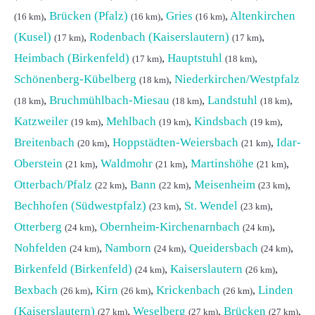
,
Brücken (Pfalz)
,
Gries
,
Altenkirchen
(16 km)
(16 km)
(16 km)
(Kusel)
,
Rodenbach (Kaiserslautern)
,
(17 km)
(17 km)
Heimbach (Birkenfeld)
,
Hauptstuhl
,
(17 km)
(18 km)
Schönenberg-Kübelberg
,
Niederkirchen/Westpfalz
(18 km)
,
Bruchmühlbach-Miesau
,
Landstuhl
,
(18 km)
(18 km)
(18 km)
Katzweiler
,
Mehlbach
,
Kindsbach
,
(19 km)
(19 km)
(19 km)
Breitenbach
,
Hoppstädten-Weiersbach
,
Idar-
(20 km)
(21 km)
Oberstein
,
Waldmohr
,
Martinshöhe
,
(21 km)
(21 km)
(21 km)
Otterbach/Pfalz
,
Bann
,
Meisenheim
,
(22 km)
(22 km)
(23 km)
Bechhofen (Südwestpfalz)
,
St. Wendel
,
(23 km)
(23 km)
Otterberg
,
Obernheim-Kirchenarnbach
,
(24 km)
(24 km)
Nohfelden
,
Namborn
,
Queidersbach
,
(24 km)
(24 km)
(24 km)
Birkenfeld (Birkenfeld)
,
Kaiserslautern
,
(24 km)
(26 km)
Bexbach
,
Kirn
,
Krickenbach
,
Linden
(26 km)
(26 km)
(26 km)
(Kaiserslautern)
,
Weselberg
,
Brücken
,
(27 km)
(27 km)
(27 km)