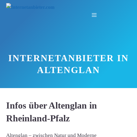
Zum
Inhalt
Menü
springen
INTERNETANBIETER IN
ALTENGLAN
Infos über Altenglan in
Rheinland-Pfalz
Altenglan – zwischen Natur und Moderne