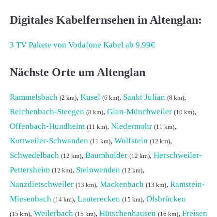
Digitales Kabelfernsehen in Altenglan:
3 TV Pakete von Vodafone Kabel ab 9,99€
Nächste Orte um Altenglan
Rammelsbach
,
Kusel
,
Sankt Julian
,
(2 km)
(6 km)
(8 km)
Reichenbach-Steegen
,
Glan-Münchweiler
,
(8 km)
(10 km)
Offenbach-Hundheim
,
Niedermohr
,
(11 km)
(11 km)
Kottweiler-Schwanden
,
Wolfstein
,
(11 km)
(12 km)
Schwedelbach
,
Baumholder
,
Herschweiler-
(12 km)
(12 km)
Pettersheim
,
Steinwenden
,
(12 km)
(12 km)
Nanzdietschweiler
,
Mackenbach
,
Ramstein-
(13 km)
(13 km)
Miesenbach
,
Lauterecken
,
Olsbrücken
(14 km)
(15 km)
,
Weilerbach
,
Hütschenhausen
,
Freisen
(15 km)
(15 km)
(16 km)