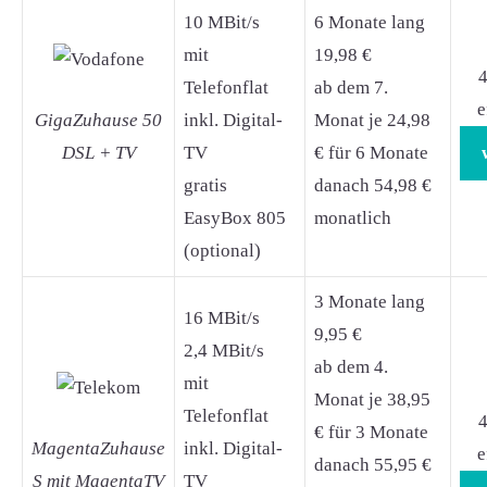
10 MBit/s
6 Monate lang
mit
19,98 €
4
Telefonflat
ab dem 7.
e
GigaZuhause 50
inkl. Digital-
Monat je 24,98
DSL + TV
TV
€ für 6 Monate
gratis
danach 54,98 €
EasyBox 805
monatlich
(optional)
3 Monate lang
16 MBit/s
9,95 €
2,4 MBit/s
ab dem 4.
mit
Monat je 38,95
Telefonflat
4
€ für 3 Monate
MagentaZuhause
inkl. Digital-
e
danach 55,95 €
S mit MagentaTV
TV