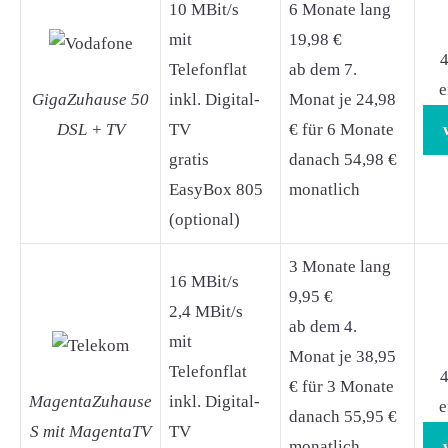
10 MBit/s
6 Monate lang
mit
19,98 €
4
Telefonflat
ab dem 7.
e
GigaZuhause 50
inkl. Digital-
Monat je 24,98
DSL + TV
TV
€ für 6 Monate
gratis
danach 54,98 €
EasyBox 805
monatlich
(optional)
3 Monate lang
16 MBit/s
9,95 €
2,4 MBit/s
ab dem 4.
mit
Monat je 38,95
Telefonflat
4
€ für 3 Monate
MagentaZuhause
inkl. Digital-
e
danach 55,95 €
S mit MagentaTV
TV
monatlich