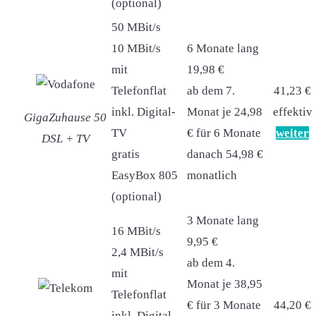
(optional)
50 MBit/s
10 MBit/s
6 Monate lang
mit
19,98 €
Telefonflat
ab dem 7.
41,23 €
inkl. Digital-
Monat je 24,98
effektiv
GigaZuhause 50
TV
€ für 6 Monate
weiter
DSL + TV
gratis
danach 54,98 €
EasyBox 805
monatlich
(optional)
3 Monate lang
16 MBit/s
9,95 €
2,4 MBit/s
ab dem 4.
mit
Monat je 38,95
Telefonflat
€ für 3 Monate
44,20 €
inkl. Digital-