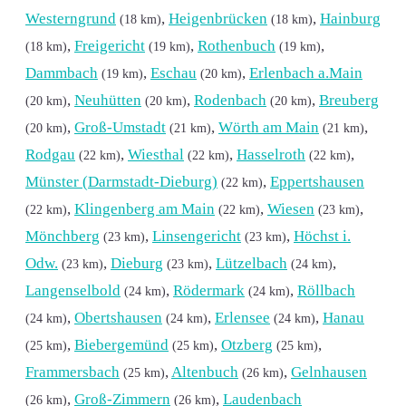
Westerngrund
,
Heigenbrücken
,
Hainburg
(18 km)
(18 km)
,
Freigericht
,
Rothenbuch
,
(18 km)
(19 km)
(19 km)
Dammbach
,
Eschau
,
Erlenbach a.Main
(19 km)
(20 km)
,
Neuhütten
,
Rodenbach
,
Breuberg
(20 km)
(20 km)
(20 km)
,
Groß-Umstadt
,
Wörth am Main
,
(20 km)
(21 km)
(21 km)
Rodgau
,
Wiesthal
,
Hasselroth
,
(22 km)
(22 km)
(22 km)
Münster (Darmstadt-Dieburg)
,
Eppertshausen
(22 km)
,
Klingenberg am Main
,
Wiesen
,
(22 km)
(22 km)
(23 km)
Mönchberg
,
Linsengericht
,
Höchst i.
(23 km)
(23 km)
Odw.
,
Dieburg
,
Lützelbach
,
(23 km)
(23 km)
(24 km)
Langenselbold
,
Rödermark
,
Röllbach
(24 km)
(24 km)
,
Obertshausen
,
Erlensee
,
Hanau
(24 km)
(24 km)
(24 km)
,
Biebergemünd
,
Otzberg
,
(25 km)
(25 km)
(25 km)
Frammersbach
,
Altenbuch
,
Gelnhausen
(25 km)
(26 km)
,
Groß-Zimmern
,
Laudenbach
(26 km)
(26 km)