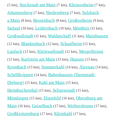
,
Stockstadt am Main
,
Kleinostheim
,
(5 km)
(7 km)
(7 km)
Johannesberg
,
Niedernberg
,
Sulzbach
(7 km)
(7 km)
a.Main
,
Bessenbach
,
Großostheim
,
(8 km)
(8 km)
(9 km)
Sailauf
,
Leidersbach
,
Mömbris
,
(10 km)
(10 km)
(11 km)
Großwallstadt
,
Waldaschaff
,
Mainhausen
(11 km)
(11 km)
,
Blankenbach
,
Schaafheim
,
(12 km)
(12 km)
(12 km)
Laufach
,
Kleinwallstadt
,
Mespelbrunn
(12 km)
(12 km)
,
Karlstein am Main
,
Hausen
,
(12 km)
(13 km)
(13 km)
Krombach
,
Sommerkahl
,
Alzenau
,
(13 km)
(14 km)
(14 km)
Schöllkrippen
,
Babenhausen (Darmstadt-
(14 km)
Dieburg)
,
Kahl am Main
,
(15 km)
(15 km)
Heimbuchenthal
,
Seligenstadt
,
(15 km)
(15 km)
Mömlingen
,
Elsenfeld
,
Obernburg am
(15 km)
(16 km)
Main
,
Geiselbach
,
Weibersbrunn
,
(16 km)
(17 km)
(17 km)
Großkrotzenburg
,
Kleinkahl
,
(17 km)
(17 km)