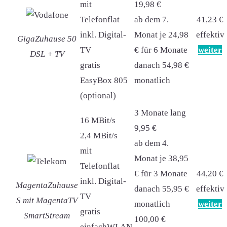
mit
19,98 €
Telefonflat
ab dem 7.
41,23 €
inkl. Digital-
Monat je 24,98
effektiv
GigaZuhause 50
TV
€ für 6 Monate
weiter
DSL + TV
gratis
danach 54,98 €
EasyBox 805
monatlich
(optional)
3 Monate lang
16 MBit/s
9,95 €
2,4 MBit/s
ab dem 4.
mit
Monat je 38,95
Telefonflat
€ für 3 Monate
44,20 €
inkl. Digital-
MagentaZuhause
danach 55,95 €
effektiv
TV
S mit MagentaTV
monatlich
weiter
gratis
SmartStream
100,00 €
einfachWLAN