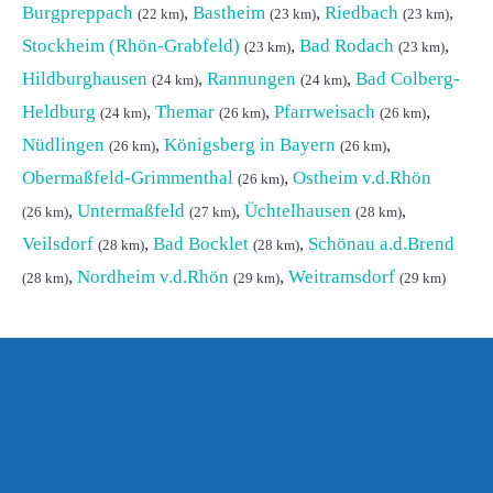
Burgpreppach
,
Bastheim
,
Riedbach
,
(22 km)
(23 km)
(23 km)
Stockheim (Rhön-Grabfeld)
,
Bad Rodach
,
(23 km)
(23 km)
Hildburghausen
,
Rannungen
,
Bad Colberg-
(24 km)
(24 km)
Heldburg
,
Themar
,
Pfarrweisach
,
(24 km)
(26 km)
(26 km)
Nüdlingen
,
Königsberg in Bayern
,
(26 km)
(26 km)
Obermaßfeld-Grimmenthal
,
Ostheim v.d.Rhön
(26 km)
,
Untermaßfeld
,
Üchtelhausen
,
(26 km)
(27 km)
(28 km)
Veilsdorf
,
Bad Bocklet
,
Schönau a.d.Brend
(28 km)
(28 km)
,
Nordheim v.d.Rhön
,
Weitramsdorf
(28 km)
(29 km)
(29 km)