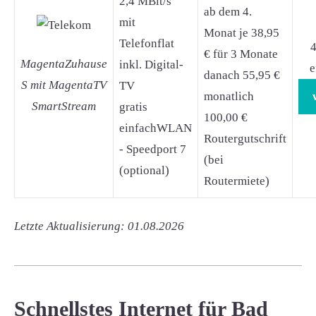
2,4 MBit/s
ab dem 4.
mit
Monat je 38,95
Telefonflat
4
€ für 3 Monate
MagentaZuhause
inkl. Digital-
e
danach 55,95 €
S mit MagentaTV
TV
monatlich
SmartStream
gratis
100,00 €
einfachWLAN
Routergutschrift
- Speedport 7
(bei
(optional)
Routermiete)
Letzte Aktualisierung: 01.08.2026
Schnellstes Internet für Bad