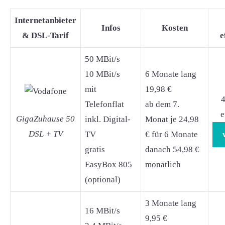
Internetanbieter
Infos
Kosten
& DSL-Tarif
e
50 MBit/s
10 MBit/s
6 Monate lang
mit
19,98 €
4
Telefonflat
ab dem 7.
e
GigaZuhause 50
inkl. Digital-
Monat je 24,98
DSL + TV
TV
€ für 6 Monate
gratis
danach 54,98 €
EasyBox 805
monatlich
(optional)
3 Monate lang
16 MBit/s
9,95 €