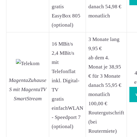
gratis
danach 54,98 €
EasyBox 805
monatlich
(optional)
3 Monate lang
16 MBit/s
9,95 €
2,4 MBit/s
ab dem 4.
mit
Monat je 38,95
Telefonflat
4
€ für 3 Monate
MagentaZuhause
inkl. Digital-
e
danach 55,95 €
S mit MagentaTV
TV
monatlich
SmartStream
gratis
100,00 €
einfachWLAN
Routergutschrift
- Speedport 7
(bei
(optional)
Routermiete)