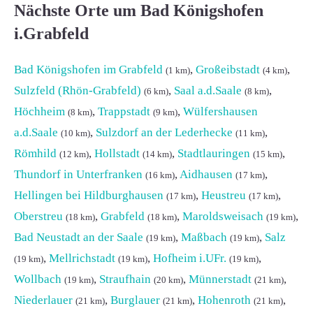
Nächste Orte um Bad Königshofen
i.Grabfeld
Bad Königshofen im Grabfeld
,
Großeibstadt
,
(1 km)
(4 km)
Sulzfeld (Rhön-Grabfeld)
,
Saal a.d.Saale
,
(6 km)
(8 km)
Höchheim
,
Trappstadt
,
Wülfershausen
(8 km)
(9 km)
a.d.Saale
,
Sulzdorf an der Lederhecke
,
(10 km)
(11 km)
Römhild
,
Hollstadt
,
Stadtlauringen
,
(12 km)
(14 km)
(15 km)
Thundorf in Unterfranken
,
Aidhausen
,
(16 km)
(17 km)
Hellingen bei Hildburghausen
,
Heustreu
,
(17 km)
(17 km)
Oberstreu
,
Grabfeld
,
Maroldsweisach
,
(18 km)
(18 km)
(19 km)
Bad Neustadt an der Saale
,
Maßbach
,
Salz
(19 km)
(19 km)
,
Mellrichstadt
,
Hofheim i.UFr.
,
(19 km)
(19 km)
(19 km)
Wollbach
,
Straufhain
,
Münnerstadt
,
(19 km)
(20 km)
(21 km)
Niederlauer
,
Burglauer
,
Hohenroth
,
(21 km)
(21 km)
(21 km)