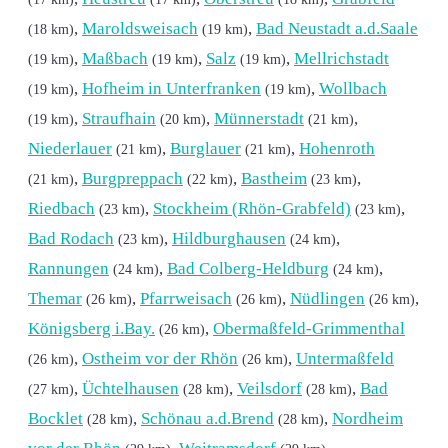
,
Maroldsweisach
,
Bad Neustadt a.d.Saale
(18 km)
(19 km)
,
Maßbach
,
Salz
,
Mellrichstadt
(19 km)
(19 km)
(19 km)
,
Hofheim in Unterfranken
,
Wollbach
(19 km)
(19 km)
,
Straufhain
,
Münnerstadt
,
(19 km)
(20 km)
(21 km)
Niederlauer
,
Burglauer
,
Hohenroth
(21 km)
(21 km)
,
Burgpreppach
,
Bastheim
,
(21 km)
(22 km)
(23 km)
Riedbach
,
Stockheim (Rhön-Grabfeld)
,
(23 km)
(23 km)
Bad Rodach
,
Hildburghausen
,
(23 km)
(24 km)
Rannungen
,
Bad Colberg-Heldburg
,
(24 km)
(24 km)
Themar
,
Pfarrweisach
,
Nüdlingen
,
(26 km)
(26 km)
(26 km)
Königsberg i.Bay.
,
Obermaßfeld-Grimmenthal
(26 km)
,
Ostheim vor der Rhön
,
Untermaßfeld
(26 km)
(26 km)
,
Üchtelhausen
,
Veilsdorf
,
Bad
(27 km)
(28 km)
(28 km)
Bocklet
,
Schönau a.d.Brend
,
Nordheim
(28 km)
(28 km)