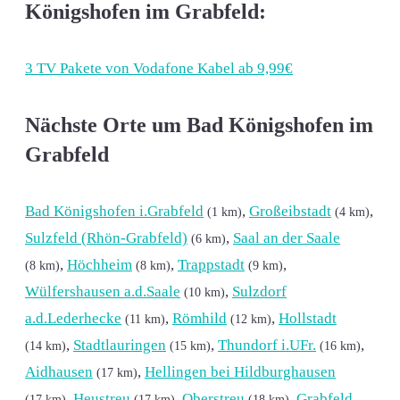
Königshofen im Grabfeld:
3 TV Pakete von Vodafone Kabel ab 9,99€
Nächste Orte um Bad Königshofen im
Grabfeld
Bad Königshofen i.Grabfeld
,
Großeibstadt
,
(1 km)
(4 km)
Sulzfeld (Rhön-Grabfeld)
,
Saal an der Saale
(6 km)
,
Höchheim
,
Trappstadt
,
(8 km)
(8 km)
(9 km)
Wülfershausen a.d.Saale
,
Sulzdorf
(10 km)
a.d.Lederhecke
,
Römhild
,
Hollstadt
(11 km)
(12 km)
,
Stadtlauringen
,
Thundorf i.UFr.
,
(14 km)
(15 km)
(16 km)
Aidhausen
,
Hellingen bei Hildburghausen
(17 km)
,
Heustreu
,
Oberstreu
,
Grabfeld
(17 km)
(17 km)
(18 km)