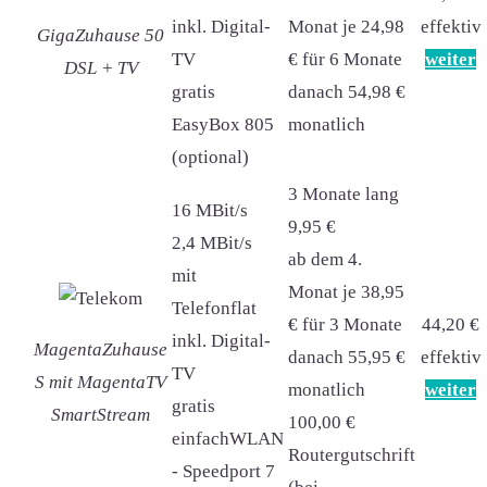
inkl. Digital-
Monat je 24,98
effektiv
GigaZuhause 50
TV
€ für 6 Monate
weiter
DSL + TV
gratis
danach 54,98 €
EasyBox 805
monatlich
(optional)
3 Monate lang
16 MBit/s
9,95 €
2,4 MBit/s
ab dem 4.
mit
Monat je 38,95
Telefonflat
€ für 3 Monate
44,20 €
inkl. Digital-
MagentaZuhause
danach 55,95 €
effektiv
TV
S mit MagentaTV
monatlich
weiter
gratis
SmartStream
100,00 €
einfachWLAN
Routergutschrift
- Speedport 7