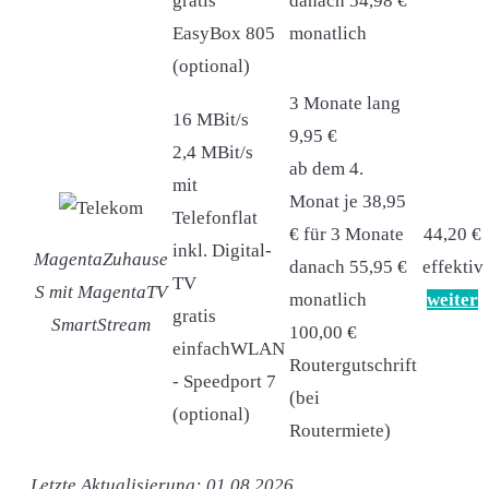
gratis
danach 54,98 €
EasyBox 805
monatlich
(optional)
3 Monate lang
16 MBit/s
9,95 €
2,4 MBit/s
ab dem 4.
mit
Monat je 38,95
Telefonflat
€ für 3 Monate
44,20 €
inkl. Digital-
MagentaZuhause
danach 55,95 €
effektiv
TV
S mit MagentaTV
monatlich
weiter
gratis
SmartStream
100,00 €
einfachWLAN
Routergutschrift
- Speedport 7
(bei
(optional)
Routermiete)
Letzte Aktualisierung: 01.08.2026