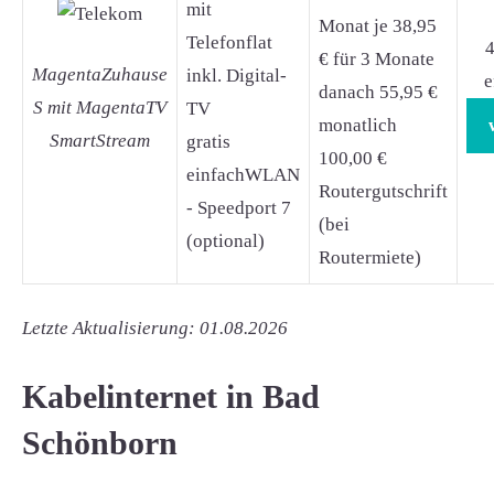
mit
Monat je 38,95
Telefonflat
4
€ für 3 Monate
MagentaZuhause
inkl. Digital-
e
danach 55,95 €
S mit MagentaTV
TV
monatlich
SmartStream
gratis
100,00 €
einfachWLAN
Routergutschrift
- Speedport 7
(bei
(optional)
Routermiete)
Letzte Aktualisierung: 01.08.2026
Kabelinternet in Bad
Schönborn