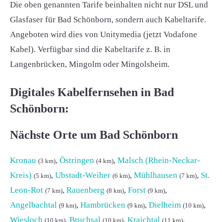
Die oben genannten Tarife beinhalten nicht nur DSL und
Glasfaser für Bad Schönborn, sondern auch Kabeltarife.
Angeboten wird dies von Unitymedia (jetzt Vodafone
Kabel). Verfügbar sind die Kabeltarife z. B. in
Langenbrücken, Mingolm oder Mingolsheim.
Digitales Kabelfernsehen in Bad
Schönborn:
Nächste Orte um Bad Schönborn
Kronau
,
Östringen
,
Malsch (Rhein-Neckar-
(3 km)
(4 km)
Kreis)
,
Ubstadt-Weiher
,
Mühlhausen
,
St.
(5 km)
(6 km)
(7 km)
Leon-Rot
,
Rauenberg
,
Forst
,
(7 km)
(8 km)
(9 km)
Angelbachtal
,
Hambrücken
,
Dielheim
,
(9 km)
(9 km)
(10 km)
Wiesloch
,
Bruchsal
,
Kraichtal
,
(10 km)
(10 km)
(11 km)