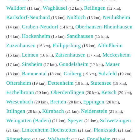
Walldorf
,
Waghäusel
,
Reilingen
,
(11 km)
(12 km)
(12 km)
Karlsdorf-Neuthard
,
Nußloch
,
Neulußheim
(13 km)
(13 km)
,
Graben-Neudorf
,
Oberhausen-Rheinhausen
(14 km)
(14 km)
,
Hockenheim
,
Sandhausen
,
(14 km)
(15 km)
(15 km)
Zuzenhausen
,
Philippsburg
,
Altlußheim
(16 km)
(16 km)
,
Leimen
,
Zaisenhausen
,
Meckesheim
(16 km)
(16 km)
(17 km)
,
Sinsheim
,
Gondelsheim
,
Mauer
(17 km)
(17 km)
(17 km)
,
Bammental
,
Gaiberg
,
Sulzfeld
,
(18 km)
(18 km)
(19 km)
(19 km)
Oftersheim
,
Dettenheim
,
Stutensee
,
(19 km)
(19 km)
(19 km)
Eschelbronn
,
Oberderdingen
,
Ketsch
,
(20 km)
(20 km)
(20 km)
Wiesenbach
,
Bretten
,
Eppingen
,
(20 km)
(20 km)
(20 km)
Ittlingen
,
Kürnbach
,
Neidenstein
,
(20 km)
(21 km)
(21 km)
Weingarten (Baden)
,
Speyer
,
Schwetzingen
(21 km)
(21 km)
,
Linkenheim-Hochstetten
,
Plankstadt
,
(21 km)
(21 km)
(21 km)
Römerberg
,
Waibstadt
,
Eppelheim
,
(21 km)
(22 km)
(22 km)