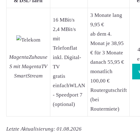
& DSL-Tarif
e
3 Monate lang
16 MBit/s
9,95 €
2,4 MBit/s
ab dem 4.
mit
Monat je 38,95
Telefonflat
4
€ für 3 Monate
MagentaZuhause
inkl. Digital-
e
danach 55,95 €
S mit MagentaTV
TV
monatlich
SmartStream
gratis
100,00 €
einfachWLAN
Routergutschrift
- Speedport 7
(bei
(optional)
Routermiete)
Letzte Aktualisierung: 01.08.2026