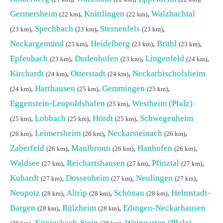
Germersheim
,
Knittlingen
,
Walzbachtal
(22 km)
(22 km)
,
Spechbach
,
Sternenfels
,
(23 km)
(23 km)
(23 km)
Neckargemünd
,
Heidelberg
,
Brühl
,
(23 km)
(23 km)
(23 km)
Epfenbach
,
Dudenhofen
,
Lingenfeld
,
(23 km)
(23 km)
(24 km)
Kirchardt
,
Otterstadt
,
Neckarbischofsheim
(24 km)
(24 km)
,
Harthausen
,
Gemmingen
,
(24 km)
(25 km)
(25 km)
Eggenstein-Leopoldshafen
,
Westheim (Pfalz)
(25 km)
,
Lobbach
,
Hördt
,
Schwegenheim
(25 km)
(25 km)
(25 km)
,
Leimersheim
,
Neckarsteinach
,
(26 km)
(26 km)
(26 km)
Zaberfeld
,
Maulbronn
,
Hanhofen
,
(26 km)
(26 km)
(26 km)
Waldsee
,
Reichartshausen
,
Pfinztal
,
(27 km)
(27 km)
(27 km)
Kuhardt
,
Dossenheim
,
Neulingen
,
(27 km)
(27 km)
(27 km)
Neupotz
,
Altrip
,
Schönau
,
Helmstadt-
(28 km)
(28 km)
(28 km)
Bargen
,
Rülzheim
,
Edingen-Neckarhausen
(28 km)
(28 km)
,
Königsbach-Stein
,
Weingarten (Pfalz)