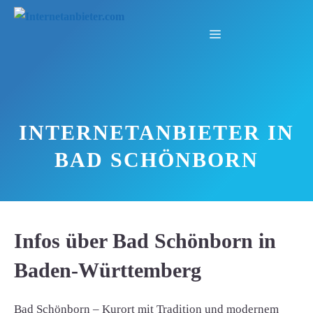
Zum
Inhalt
Menü
springen
INTERNETANBIETER IN
BAD SCHÖNBORN
Infos über Bad Schönborn in
Baden-Württemberg
Bad Schönborn – Kurort mit Tradition und modernem