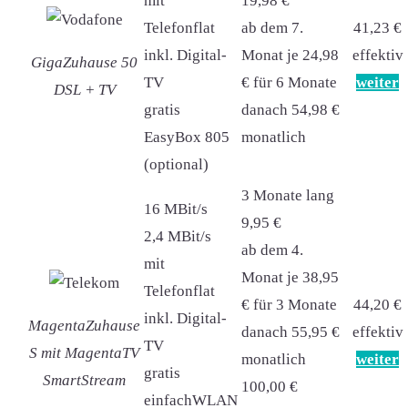
mit
19,98 €
Telefonflat
ab dem 7.
41,23 €
inkl. Digital-
Monat je 24,98
effektiv
GigaZuhause 50
TV
€ für 6 Monate
weiter
DSL + TV
gratis
danach 54,98 €
EasyBox 805
monatlich
(optional)
3 Monate lang
16 MBit/s
9,95 €
2,4 MBit/s
ab dem 4.
mit
Monat je 38,95
Telefonflat
€ für 3 Monate
44,20 €
inkl. Digital-
MagentaZuhause
danach 55,95 €
effektiv
TV
S mit MagentaTV
monatlich
weiter
gratis
SmartStream
100,00 €
einfachWLAN