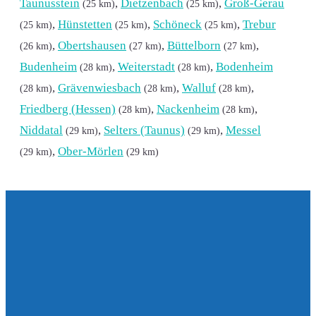
Taunusstein
,
Dietzenbach
,
Groß-Gerau
(25 km)
(25 km)
,
Hünstetten
,
Schöneck
,
Trebur
(25 km)
(25 km)
(25 km)
,
Obertshausen
,
Büttelborn
,
(26 km)
(27 km)
(27 km)
Budenheim
,
Weiterstadt
,
Bodenheim
(28 km)
(28 km)
,
Grävenwiesbach
,
Walluf
,
(28 km)
(28 km)
(28 km)
Friedberg (Hessen)
,
Nackenheim
,
(28 km)
(28 km)
Niddatal
,
Selters (Taunus)
,
Messel
(29 km)
(29 km)
,
Ober-Mörlen
(29 km)
(29 km)