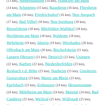
,
Niedernhausen
,
Frankfurt am Main
(13 km)
(14 km)
,
Schmitten
,
Raunheim
,
Flörsheim
(14 km)
(15 km)
(16 km)
am Main
,
Friedrichsdorf
,
Neu-Anspach
(16 km)
(16 km)
,
Bad Vilbel
,
Neu-Isenburg
,
(17 km)
(18 km)
(18 km)
Rüsselsheim
,
Mörfelden-Walldorf
,
(18 km)
(18 km)
Hochheim am Main
,
Waldems
,
(18 km)
(18 km)
Wehrheim
,
Idstein
,
Wiesbaden
,
(19 km)
(19 km)
(20 km)
Offenbach am Main
,
Bischofsheim
,
(20 km)
(21 km)
Langen (Hessen)
,
Dreieich
,
Usingen
(21 km)
(22 km)
,
Karben
,
Niederdorfelden
,
(22 km)
(22 km)
(23 km)
Rosbach v.d. Höhe
,
Nauheim
,
Ginsheim-
(23 km)
(23 km)
Gustavsburg
,
Mainz am Rhein
,
(23 km)
(23 km)
Egelsbach
,
Erzhausen
,
Heusenstamm
(23 km)
(24 km)
,
Mühlheim am Main
,
Maintal
,
Bad
(24 km)
(24 km)
(24 km)
Camberg
,
Weilrod
,
Wöllstadt
,
(25 km)
(25 km)
(25 km)