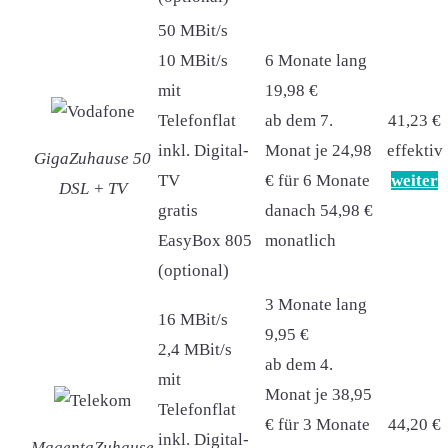
50 MBit/s
10 MBit/s
6 Monate lang
mit
19,98 €
Telefonflat
ab dem 7.
41,23 €
inkl. Digital-
Monat je 24,98
effektiv
GigaZuhause 50
TV
€ für 6 Monate
weiter
DSL + TV
gratis
danach 54,98 €
EasyBox 805
monatlich
(optional)
3 Monate lang
16 MBit/s
9,95 €
2,4 MBit/s
ab dem 4.
mit
Monat je 38,95
Telefonflat
€ für 3 Monate
44,20 €
inkl. Digital-
MagentaZuhause