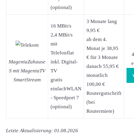
(optional)
3 Monate lang
16 MBit/s
9,95 €
2,4 MBit/s
ab dem 4.
mit
Monat je 38,95
Telefonflat
4
€ für 3 Monate
MagentaZuhause
inkl. Digital-
e
danach 55,95 €
S mit MagentaTV
TV
monatlich
SmartStream
gratis
100,00 €
einfachWLAN
Routergutschrift
- Speedport 7
(bei
(optional)
Routermiete)
Letzte Aktualisierung: 01.08.2026