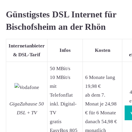
Günstigstes DSL Internet für
Bischofsheim an der Rhön
Internetanbieter
Infos
Kosten
& DSL-Tarif
e
50 MBit/s
10 MBit/s
6 Monate lang
mit
19,98 €
4
Telefonflat
ab dem 7.
e
GigaZuhause 50
inkl. Digital-
Monat je 24,98
DSL + TV
TV
€ für 6 Monate
gratis
danach 54,98 €
EasyBox 805
monatlich