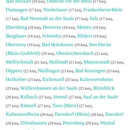
Bad Bocklet
,
Ostheim vor der Rhön
,
(16 km)
(17 km)
Fladungen
,
Niederlauer
,
Frankenheim/Rhön
(17 km)
(17 km)
,
Bad Neustadt an der Saale
,
Salz
,
(17 km)
(17 km)
(17 km)
Ebersburg
,
Heustreu
,
Motten
,
(18 km)
(18 km)
(18 km)
Burglauer
,
Schondra
,
Hilders
,
(18 km)
(19 km)
(19 km)
Oberstreu
,
Bad Brückenau
,
Stockheim
(19 km)
(19 km)
(Rhön-Grabfeld)
,
Oberleichtersbach
,
(20 km)
(21 km)
Mellrichstadt
,
Hollstadt
,
Münnerstadt
,
(21 km)
(21 km)
(21 km)
Dipperz
,
Nüdlingen
,
Bad Kissingen
,
(22 km)
(23 km)
(23 km)
Hofbieber
,
Eichenzell
,
Kaltenwestheim
(25 km)
(25 km)
,
Wülfershausen an der Saale
,
Rhönblick
(25 km)
(25 km)
,
Kalbach
,
Sinntal
,
Saal an der Saale
(26 km)
(27 km)
(27 km)
,
Künzell
,
Tann (Rhön)
,
(27 km)
(27 km)
(27 km)
Kaltennordheim
,
Dorndorf (Rhön)
,
Euerdorf
(28 km)
(28 km)
,
Elfershausen
,
Petersberg
,
Nüsttal
(28 km)
(29 km)
(29 km)