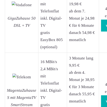
mit
19,98 €
4
Telefonflat
ab dem 7.
e
GigaZuhause 50
inkl. Digital-
Monat je 24,98
DSL + TV
TV
€ für 6 Monate
gratis
danach 54,98 €
EasyBox 805
monatlich
(optional)
3 Monate lang
16 MBit/s
9,95 €
2,4 MBit/s
ab dem 4.
mit
Monat je 38,95
Telefonflat
4
€ für 3 Monate
MagentaZuhause
inkl. Digital-
e
danach 55,95 €
S mit MagentaTV
TV
monatlich
SmartStream
gratis