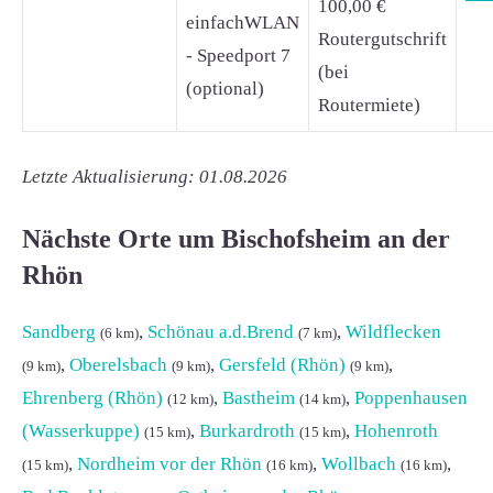
100,00 €
einfachWLAN
Routergutschrift
- Speedport 7
(bei
(optional)
Routermiete)
Letzte Aktualisierung: 01.08.2026
Nächste Orte um Bischofsheim an der
Rhön
Sandberg
,
Schönau a.d.Brend
,
Wildflecken
(6 km)
(7 km)
,
Oberelsbach
,
Gersfeld (Rhön)
,
(9 km)
(9 km)
(9 km)
Ehrenberg (Rhön)
,
Bastheim
,
Poppenhausen
(12 km)
(14 km)
(Wasserkuppe)
,
Burkardroth
,
Hohenroth
(15 km)
(15 km)
,
Nordheim vor der Rhön
,
Wollbach
,
(15 km)
(16 km)
(16 km)