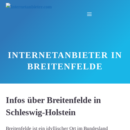
Zum
Inhalt
Menü
springen
INTERNETANBIETER IN
BREITENFELDE
Infos über Breitenfelde in
Schleswig-Holstein
Breitenfelde ist ein idyllischer Ort im Bundesland