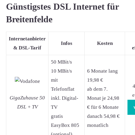
Günstigstes DSL Internet für
Breitenfelde
Internetanbieter
Infos
Kosten
& DSL-Tarif
e
50 MBit/s
10 MBit/s
6 Monate lang
mit
19,98 €
4
Telefonflat
ab dem 7.
e
GigaZuhause 50
inkl. Digital-
Monat je 24,98
DSL + TV
TV
€ für 6 Monate
gratis
danach 54,98 €
EasyBox 805
monatlich
(optional)