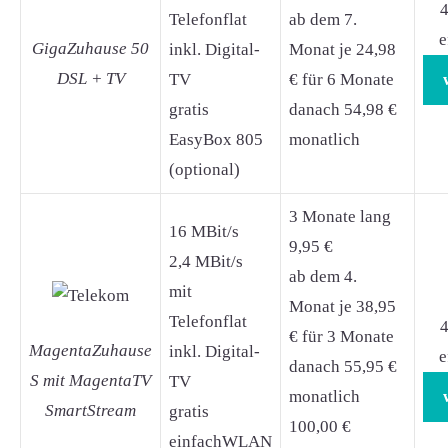
4
Telefonflat
ab dem 7.
e
GigaZuhause 50
inkl. Digital-
Monat je 24,98
DSL + TV
TV
€ für 6 Monate
gratis
danach 54,98 €
EasyBox 805
monatlich
(optional)
3 Monate lang
16 MBit/s
9,95 €
2,4 MBit/s
ab dem 4.
mit
Monat je 38,95
Telefonflat
4
€ für 3 Monate
MagentaZuhause
inkl. Digital-
e
danach 55,95 €
S mit MagentaTV
TV
monatlich
SmartStream
gratis
100,00 €
einfachWLAN