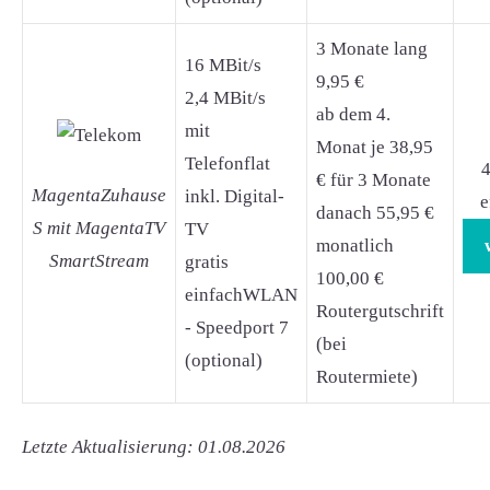
3 Monate lang
16 MBit/s
9,95 €
2,4 MBit/s
ab dem 4.
mit
Monat je 38,95
Telefonflat
4
€ für 3 Monate
MagentaZuhause
inkl. Digital-
e
danach 55,95 €
S mit MagentaTV
TV
monatlich
SmartStream
gratis
100,00 €
einfachWLAN
Routergutschrift
- Speedport 7
(bei
(optional)
Routermiete)
Letzte Aktualisierung: 01.08.2026