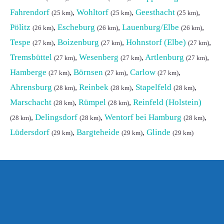
Fahrendorf
,
Wohltorf
,
Geesthacht
,
(25 km)
(25 km)
(25 km)
Pölitz
,
Escheburg
,
Lauenburg/Elbe
,
(26 km)
(26 km)
(26 km)
Tespe
,
Boizenburg
,
Hohnstorf (Elbe)
,
(27 km)
(27 km)
(27 km)
Tremsbüttel
,
Wesenberg
,
Artlenburg
,
(27 km)
(27 km)
(27 km)
Hamberge
,
Börnsen
,
Carlow
,
(27 km)
(27 km)
(27 km)
Ahrensburg
,
Reinbek
,
Stapelfeld
,
(28 km)
(28 km)
(28 km)
Marschacht
,
Rümpel
,
Reinfeld (Holstein)
(28 km)
(28 km)
,
Delingsdorf
,
Wentorf bei Hamburg
,
(28 km)
(28 km)
(28 km)
Lüdersdorf
,
Bargteheide
,
Glinde
(29 km)
(29 km)
(29 km)