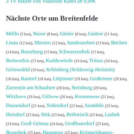
3 TV Pakete von Vodafone Kabel ab 9,99€
Nächste Orte um Breitenfelde
Mölln
,
Nusse
,
Güster
,
Gudow
,
(5 km)
(8 km)
(8 km)
(11 km)
Linau
,
Müssen
,
Sandesneben
,
Büchen
(12 km)
(12 km)
(13 km)
,
Ratzeburg
,
Schwarzenbek
,
(14 km)
(15 km)
(15 km)
Berkenthin
,
Kuddewörde
,
Trittau
,
(15 km)
(16 km)
(16 km)
Grönwohld
,
Schönberg (Schleswig-Holstein)
(16 km)
,
Kastorf
,
Lütjensee
,
Großensee
,
(16 km)
(18 km)
(19 km)
(20 km)
Zarrentin am Schaalsee
,
Steinburg
,
(20 km)
(20 km)
Witzhave
,
Gülzow
,
Krummesse
,
(20 km)
(20 km)
(21 km)
Dassendorf
,
Todendorf
,
Aumühle
,
(21 km)
(22 km)
(23 km)
Hoisdorf
,
Siek
,
Rethwisch
,
Lasbek
(23 km)
(23 km)
(23 km)
,
Groß Grönau
,
Großhansdorf
,
(24 km)
(24 km)
(25 km)
Brunsbek
,
Hammoor
,
Kröppelshagen-
(25 km)
(25 km)