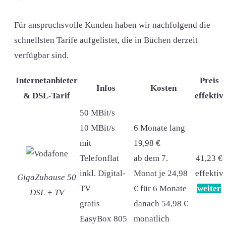
Für anspruchsvolle Kunden haben wir nachfolgend die
schnellsten Tarife aufgelistet, die in Büchen derzeit
verfügbar sind.
Internetanbieter
Preis
Infos
Kosten
& DSL-Tarif
effektiv
50 MBit/s
10 MBit/s
6 Monate lang
mit
19,98 €
Telefonflat
ab dem 7.
41,23 €
inkl. Digital-
Monat je 24,98
effektiv
GigaZuhause 50
TV
€ für 6 Monate
weiter
DSL + TV
gratis
danach 54,98 €
EasyBox 805
monatlich