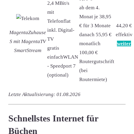
2,4 MBit/s
ab dem 4.
mit
Monat je 38,95
Telefonflat
€ für 3 Monate
44,20 €
inkl. Digital-
MagentaZuhause
danach 55,95 €
effektiv
TV
S mit MagentaTV
monatlich
weiter
gratis
SmartStream
100,00 €
einfachWLAN
Routergutschrift
- Speedport 7
(bei
(optional)
Routermiete)
Letzte Aktualisierung: 01.08.2026
Schnellstes Internet für
Büchen