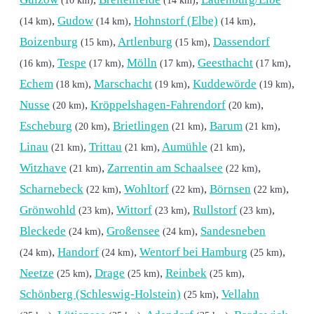
,
Gudow
,
Hohnstorf (Elbe)
,
(14 km)
(14 km)
(14 km)
Boizenburg
,
Artlenburg
,
Dassendorf
(15 km)
(15 km)
,
Tespe
,
Mölln
,
Geesthacht
,
(16 km)
(17 km)
(17 km)
(17 km)
Echem
,
Marschacht
,
Kuddewörde
,
(18 km)
(19 km)
(19 km)
Nusse
,
Kröppelshagen-Fahrendorf
,
(20 km)
(20 km)
Escheburg
,
Brietlingen
,
Barum
,
(20 km)
(21 km)
(21 km)
Linau
,
Trittau
,
Aumühle
,
(21 km)
(21 km)
(21 km)
Witzhave
,
Zarrentin am Schaalsee
,
(21 km)
(22 km)
Scharnebeck
,
Wohltorf
,
Börnsen
,
(22 km)
(22 km)
(22 km)
Grönwohld
,
Wittorf
,
Rullstorf
,
(23 km)
(23 km)
(23 km)
Bleckede
,
Großensee
,
Sandesneben
(24 km)
(24 km)
,
Handorf
,
Wentorf bei Hamburg
,
(24 km)
(24 km)
(25 km)
Neetze
,
Drage
,
Reinbek
,
(25 km)
(25 km)
(25 km)
Schönberg (Schleswig-Holstein)
,
Vellahn
(25 km)