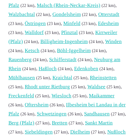
Pfalz
,
Malsch (Rhein-Neckar-Kreis)
,
(22 km)
(22 km)
Walzbachtal
,
Gondelsheim
,
Otterstadt
(22 km)
(22 km)
,
Östringen
,
Minfeld
,
Edesheim
(23 km)
(23 km)
(23 km)
,
Walldorf
,
Pfinztal
,
Kirrweiler
(23 km)
(23 km)
(23 km)
(Pfalz)
,
Billigheim-Ingenheim
,
Winden
(24 km)
(24 km)
,
Ketsch
,
Böhl-Iggelheim
,
(24 km)
(24 km)
(24 km)
Rauenberg
,
Schifferstadt
,
Neuburg am
(24 km)
(24 km)
Rhein
,
Haßloch
,
Edenkoben
,
(24 km)
(24 km)
(24 km)
Mühlhausen
,
Kraichtal
,
Rheinstetten
(25 km)
(25 km)
,
Rhodt unter Rietburg
,
Waldsee
,
(25 km)
(25 km)
(25 km)
Freckenfeld
,
Wiesloch
,
Maikammer
(25 km)
(25 km)
,
Oftersheim
,
Ilbesheim bei Landau in der
(26 km)
(26 km)
Pfalz
,
Schwetzingen
,
Sandhausen
,
(26 km)
(26 km)
(27 km)
Berg (Pfalz)
,
Bretten
,
Sankt Martin
(27 km)
(27 km)
,
Siebeldingen
,
Dielheim
,
Nußloch
(27 km)
(27 km)
(27 km)