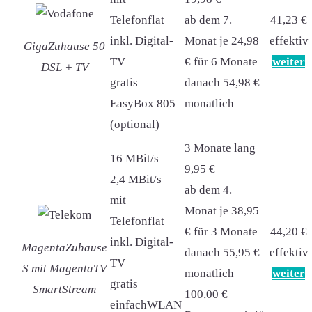
Telefonflat
ab dem 7.
41,23 €
inkl. Digital-
Monat je 24,98
effektiv
GigaZuhause 50
TV
€ für 6 Monate
weiter
DSL + TV
gratis
danach 54,98 €
EasyBox 805
monatlich
(optional)
3 Monate lang
16 MBit/s
9,95 €
2,4 MBit/s
ab dem 4.
mit
Monat je 38,95
Telefonflat
€ für 3 Monate
44,20 €
inkl. Digital-
MagentaZuhause
danach 55,95 €
effektiv
TV
S mit MagentaTV
monatlich
weiter
gratis
SmartStream
100,00 €
einfachWLAN