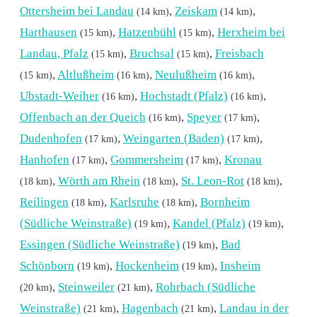
Ottersheim bei Landau
,
Zeiskam
,
(14 km)
(14 km)
Harthausen
,
Hatzenbühl
,
Herxheim bei
(15 km)
(15 km)
Landau, Pfalz
,
Bruchsal
,
Freisbach
(15 km)
(15 km)
,
Altlußheim
,
Neulußheim
,
(15 km)
(16 km)
(16 km)
Ubstadt-Weiher
,
Hochstadt (Pfalz)
,
(16 km)
(16 km)
Offenbach an der Queich
,
Speyer
,
(16 km)
(17 km)
Dudenhofen
,
Weingarten (Baden)
,
(17 km)
(17 km)
Hanhofen
,
Gommersheim
,
Kronau
(17 km)
(17 km)
,
Wörth am Rhein
,
St. Leon-Rot
,
(18 km)
(18 km)
(18 km)
Reilingen
,
Karlsruhe
,
Bornheim
(18 km)
(18 km)
(Südliche Weinstraße)
,
Kandel (Pfalz)
,
(19 km)
(19 km)
Essingen (Südliche Weinstraße)
,
Bad
(19 km)
Schönborn
,
Hockenheim
,
Insheim
(19 km)
(19 km)
,
Steinweiler
,
Rohrbach (Südliche
(20 km)
(21 km)
Weinstraße)
,
Hagenbach
,
Landau in der
(21 km)
(21 km)