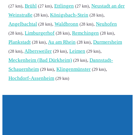
,
Brühl
,
Ettlingen
,
Neustadt an der
(27 km)
(27 km)
(27 km)
Weinstraße
,
Königsbach-Stein
,
(28 km)
(28 km)
Angelbachtal
,
Waldbronn
,
Neuhofen
(28 km)
(28 km)
,
Limburgerhof
,
Remchingen
,
(28 km)
(28 km)
(28 km)
Plankstadt
,
Au am Rhein
,
Durmersheim
(28 km)
(28 km)
,
Albersweiler
,
Leimen
,
(28 km)
(29 km)
(29 km)
Meckenheim (Bad Dürkheim)
,
Dannstadt-
(29 km)
Schauernheim
,
Klingenmünster
,
(29 km)
(29 km)
Hochdorf-Assenheim
(29 km)