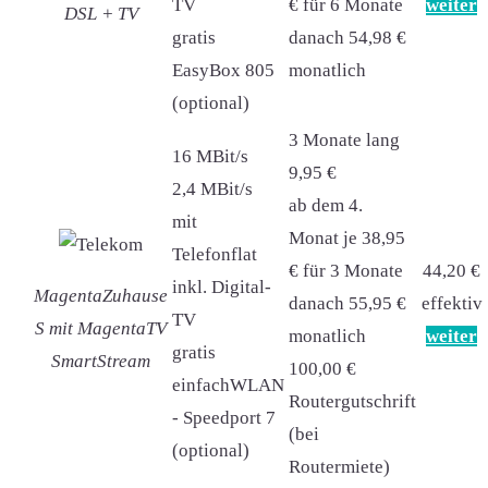
TV
€ für 6 Monate
weiter
DSL + TV
gratis
danach 54,98 €
EasyBox 805
monatlich
(optional)
3 Monate lang
16 MBit/s
9,95 €
2,4 MBit/s
ab dem 4.
mit
Monat je 38,95
Telefonflat
€ für 3 Monate
44,20 €
inkl. Digital-
MagentaZuhause
danach 55,95 €
effektiv
TV
S mit MagentaTV
monatlich
weiter
gratis
SmartStream
100,00 €
einfachWLAN
Routergutschrift
- Speedport 7
(bei
(optional)
Routermiete)