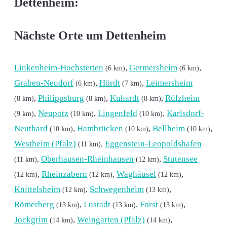
Dettenheim:
Nächste Orte um Dettenheim
Linkenheim-Hochstetten
,
Germersheim
,
(6 km)
(6 km)
Graben-Neudorf
,
Hördt
,
Leimersheim
(6 km)
(7 km)
,
Philippsburg
,
Kuhardt
,
Rülzheim
(8 km)
(8 km)
(8 km)
,
Neupotz
,
Lingenfeld
,
Karlsdorf-
(9 km)
(10 km)
(10 km)
Neuthard
,
Hambrücken
,
Bellheim
,
(10 km)
(10 km)
(10 km)
Westheim (Pfalz)
,
Eggenstein-Leopoldshafen
(11 km)
,
Oberhausen-Rheinhausen
,
Stutensee
(11 km)
(12 km)
,
Rheinzabern
,
Waghäusel
,
(12 km)
(12 km)
(12 km)
Knittelsheim
,
Schwegenheim
,
(12 km)
(13 km)
Römerberg
,
Lustadt
,
Forst
,
(13 km)
(13 km)
(13 km)
Jockgrim
,
Weingarten (Pfalz)
,
(14 km)
(14 km)