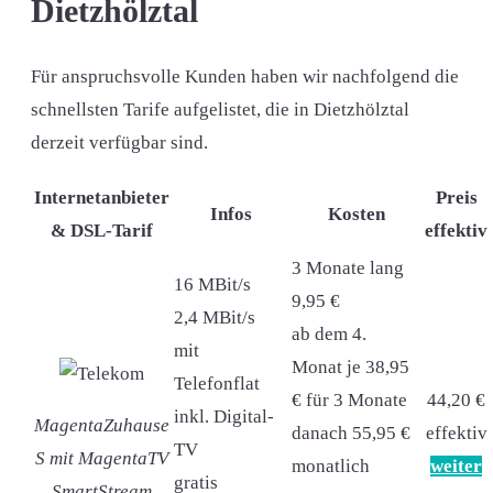
Dietzhölztal
Für anspruchsvolle Kunden haben wir nachfolgend die
schnellsten Tarife aufgelistet, die in Dietzhölztal
derzeit verfügbar sind.
Internetanbieter
Preis
Infos
Kosten
& DSL-Tarif
effektiv
3 Monate lang
16 MBit/s
9,95 €
2,4 MBit/s
ab dem 4.
mit
Monat je 38,95
Telefonflat
€ für 3 Monate
44,20 €
inkl. Digital-
MagentaZuhause
danach 55,95 €
effektiv
TV
S mit MagentaTV
monatlich
weiter
gratis
SmartStream