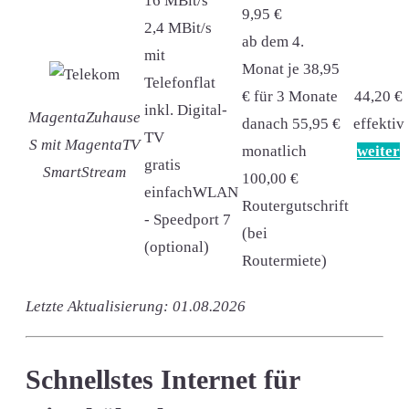
16 MBit/s
9,95 €
2,4 MBit/s
ab dem 4.
mit
Monat je 38,95
Telefonflat
€ für 3 Monate
44,20 €
inkl. Digital-
MagentaZuhause
danach 55,95 €
effektiv
TV
S mit MagentaTV
monatlich
weiter
gratis
SmartStream
100,00 €
einfachWLAN
Routergutschrift
- Speedport 7
(bei
(optional)
Routermiete)
Letzte Aktualisierung: 01.08.2026
Schnellstes Internet für