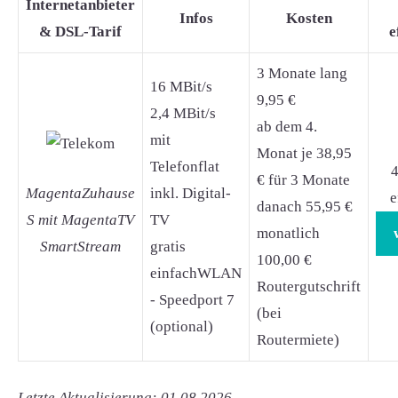
Internetanbieter
Infos
Kosten
& DSL-Tarif
e
3 Monate lang
16 MBit/s
9,95 €
2,4 MBit/s
ab dem 4.
mit
Monat je 38,95
Telefonflat
4
€ für 3 Monate
MagentaZuhause
inkl. Digital-
e
danach 55,95 €
S mit MagentaTV
TV
monatlich
SmartStream
gratis
100,00 €
einfachWLAN
Routergutschrift
- Speedport 7
(bei
(optional)
Routermiete)
Letzte Aktualisierung: 01.08.2026