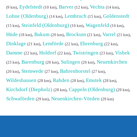
,
Eydelstedt
,
Barver
,
Vechta
,
(9 km)
(10 km)
(12 km)
(14 km)
Lohne (Oldenburg)
,
Lembruch
,
Goldenstedt
(14 km)
(15 km)
,
Steinfeld (Oldenburg)
,
Wagenfeld
,
(15 km)
(16 km)
(16 km)
Hüde
,
Bakum
,
Brockum
,
Varrel
,
(18 km)
(20 km)
(21 km)
(21 km)
Dinklage
,
Lemförde
,
Ehrenburg
,
(21 km)
(22 km)
(22 km)
Damme
,
Holdorf
,
Twistringen
,
Visbek
(22 km)
(22 km)
(23 km)
,
Barenburg
,
Sulingen
,
Neuenkirchen
(23 km)
(26 km)
(26 km)
,
Stemwede
,
Bahrenborstel
,
(26 km)
(27 km)
(27 km)
Wildeshausen
,
Rahden
,
Emstek
,
(28 km)
(28 km)
(28 km)
Kirchdorf (Diepholz)
,
Cappeln (Oldenburg)
,
(28 km)
(29 km)
Schwaförden
,
Neuenkirchen-Vörden
(29 km)
(29 km)