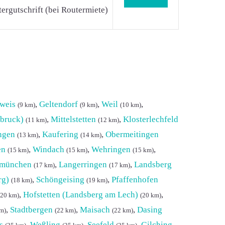
ergutschrift (bei Routermiete)
weis
,
Geltendorf
,
Weil
,
(9 km)
(9 km)
(10 km)
dbruck)
,
Mittelstetten
,
Klosterlechfeld
(11 km)
(12 km)
ngen
,
Kaufering
,
Obermeitingen
(13 km)
(14 km)
en
,
Windach
,
Wehringen
,
(15 km)
(15 km)
(15 km)
münchen
,
Langerringen
,
Landsberg
(17 km)
(17 km)
rg)
,
Schöngeising
,
Pfaffenhofen
(18 km)
(19 km)
,
Hofstetten (Landsberg am Lech)
,
(20 km)
(20 km)
,
Stadtbergen
,
Maisach
,
Dasing
m)
(22 km)
(22 km)
s
,
Weßling
,
Seefeld
,
Gilching