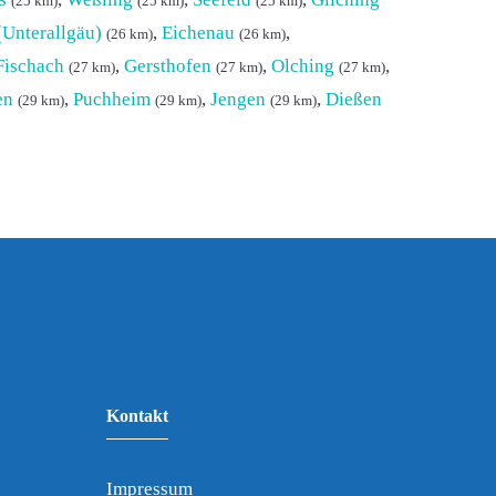
(25 km)
(25 km)
(25 km)
Unterallgäu)
,
Eichenau
,
(26 km)
(26 km)
Fischach
,
Gersthofen
,
Olching
,
(27 km)
(27 km)
(27 km)
en
,
Puchheim
,
Jengen
,
Dießen
(29 km)
(29 km)
(29 km)
Kontakt
Impressum