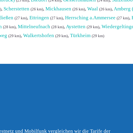
(23 km)
(24 km)
(24 km)
,
Scherstetten
,
Mickhausen
,
Waal
,
Amberg (
)
(26 km)
(26 km)
(26 km)
dießen
,
Ettringen
,
Herrsching a.Ammersee
,
(27 km)
(27 km)
(27 km)
h
,
Mittelneufnach
,
Aystetten
,
Wiedergelting
(28 km)
(28 km)
(29 km)
weg
,
Walkertshofen
,
Türkheim
(29 km)
(29 km)
(29 km)
Festnetz und Mobilfunk vergleichen wir die Tarife der