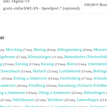
inkl. Digital-TV
100,00 € Rout
gratis einfachWLAN - Speedport 7 (optional)
ar
,
Merching
,
Mering
,
Althegnenberg
,
Mooren
km)
(7 km)
(8 km)
(9 km)
igsbrunn
,
Kleinaitingen
,
Hattenhofen (Fürstenfel
(11 km)
(11 km)
ng
,
Eresing
,
Kissing
,
Ried
,
Untermeiti
(13 km)
(13 km)
(13 km)
(13 km)
chweinbach
,
Hurlach
,
Landsberied
,
Bobing
(15 km)
(15 km)
(15 km)
h
,
Eching a.Ammersee
,
Greifenberg
,
Schwab
(16 km)
(16 km)
(17 km)
Ammersee
,
Friedberg
,
Eurasburg (Aichach-Friedbe
(18 km)
(18 km)
ing a.Ammersee
,
Utting a.Ammersee
,
Hiltenfingen
(19 km)
(20 km)
,
Odelzhausen
,
Wörthsee
,
Lamerdingen
(21 km)
(22 km)
(22 km)
(22 k
dbruck)
,
Diedorf
,
Gessertshausen
,
Sulzemoo