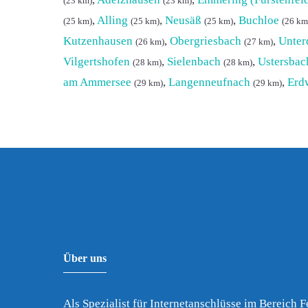
(23 km)
(23 km)
,
Alling
,
Neusäß
,
Buchloe
(25 km)
(25 km)
(25 km)
(26 km
Kutzenhausen
,
Obergriesbach
,
Unter
(26 km)
(27 km)
Vilgertshofen
,
Sielenbach
,
Ustersbac
(28 km)
(28 km)
am Ammersee
,
Langenneufnach
,
Erd
(29 km)
(29 km)
Über uns
Als Spezialist für Internetanschlüsse im Bereich 