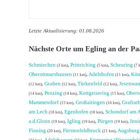
Letzte Aktualisierung: 01.08.2026
Nächste Orte um Egling an der Pa
Schmiechen
,
Prittriching
,
Scheuring
(3 km)
(5 km)
(7 
Oberottmarshausen
,
Adelshofen
,
Kön
(11 km)
(11 km)
,
Graben
,
Türkenfeld
,
Jesenwa
(12 km)
(12 km)
(12 km)
,
Penzing
,
Kottgeisering
,
Obers
(14 km)
(14 km)
(15 km)
Mammendorf
,
Großaitingen
,
Grafrat
(15 km)
(16 km)
am Lech
,
Egenhofen
,
Schondorf am 
(18 km)
(18 km)
a.d.Glonn
,
Igling
,
Pürgen
,
Inn
(19 km)
(19 km)
(19 km)
Finning
,
Fürstenfeldbruck
,
Augsburg
(20 km)
(21 km)
,
Adelzhausen
,
Emmering (Fürstenfel