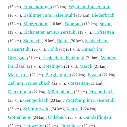
,
Emmendingen
,
Wyhl am Kaiserstuhl
(15 km)
(16 km)
,
Bahlingen am Kaiserstuhl
,
Biederbach
(16 km)
(16 km)
,
Meißenheim
,
Biberach
,
Sexau
(17 km)
(18 km)
(19 km)
,
Eichstetten am Kaiserstuhl
,
Hofstetten
(19 km)
(19 km)
,
Steinach
,
Reute
,
Sasbach am
(19 km)
(19 km)
(20 km)
Kaiserstuhl
,
Hohberg
,
Gutach im
(20 km)
(21 km)
Breisgau
,
Haslach im Kinzigtal
,
Winden
(21 km)
(21 km)
im Elztal
,
Bötzingen
,
March
,
(21 km)
(21 km)
(21 km)
Waldkirch
,
Berghaupten
,
Elzach
,
(22 km)
(22 km)
(22 km)
Zell am Harmersbach
,
Vörstetten
,
(22 km)
(22 km)
Denzlingen
,
Mühlenbach
,
Fischerbach
(22 km)
(23 km)
,
Gengenbach
,
Vogtsburg im Kaiserstuhl
(23 km)
(23 km)
,
Schutterwald
,
Neuried
,
(23 km)
(24 km)
(24 km)
Gottenheim
,
Ohlsbach
,
Gundelfingen
(24 km)
(25 km)
,
Heuweiler
,
Ortenberg
,
(25 km)
(25 km)
(25 km)