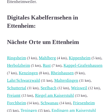
Ettenheimweiler.
Digitales Kabelfernsehen in
Ettenheim:
Nächste Orte um Ettenheim
Ringsheim
,
Mahlberg
,
Kippenheim
,
(3 km)
(4 km)
(5 km)
Herbolzheim
,
Rust
,
Kappel-Grafenhausen
(5 km)
(7 km)
,
Kenzingen
,
Rheinhausen
,
(7 km)
(8 km)
(9 km)
Lahr/Schwarzwald
,
Malterdingen
,
(11 km)
(11 km)
Schuttertal
,
Seelbach
,
Weisweil
,
(11 km)
(12 km)
(12 km)
Freiamt
,
Riegel am Kaiserstuhl
,
(13 km)
(13 km)
Forchheim
,
Schwanau
,
Friesenheim
(14 km)
(14 km)
,
Teningen
,
Endingen am Kaiserstuhl
(15 km)
(15 km)