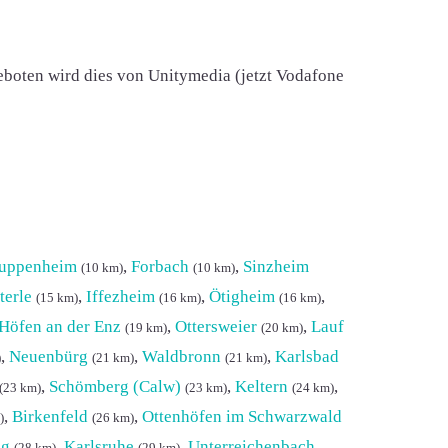
eboten wird dies von Unitymedia (jetzt Vodafone
uppenheim
,
Forbach
,
Sinzheim
(10 km)
(10 km)
terle
,
Iffezheim
,
Ötigheim
,
(15 km)
(16 km)
(16 km)
Höfen an der Enz
,
Ottersweier
,
Lauf
(19 km)
(20 km)
,
Neuenbürg
,
Waldbronn
,
Karlsbad
)
(21 km)
(21 km)
,
Schömberg (Calw)
,
Keltern
,
(23 km)
(23 km)
(24 km)
,
Birkenfeld
,
Ottenhöfen im Schwarzwald
)
(26 km)
ig
,
Karlsruhe
,
Unterreichenbach