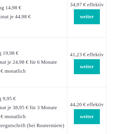
34,97 € effektiv
ng 14,98 €
nat je 44,98 €
weiter
g 19,98 €
41,23 € effektiv
at je 24,98 € für 6 Monate
weiter
 € monatlich
g 9,95 €
44,20 € effektiv
at je 38,95 € für 3 Monate
 € monatlich
weiter
ergutschrift (bei Routermiete)