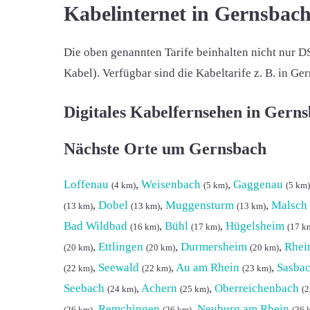
Kabelinternet in Gernsbac
Die oben genannten Tarife beinhalten nicht nur D
Kabel). Verfügbar sind die Kabeltarife z. B. in G
Digitales Kabelfernsehen in Gern
Nächste Orte um Gernsbach
Loffenau
,
Weisenbach
,
Gaggenau
(4 km)
(5 km)
(5 km)
,
Dobel
,
Muggensturm
,
Malsch
(13 km)
(13 km)
(13 km)
Bad Wildbad
,
Bühl
,
Hügelsheim
(16 km)
(17 km)
(17 k
,
Ettlingen
,
Durmersheim
,
Rhei
(20 km)
(20 km)
(20 km)
,
Seewald
,
Au am Rhein
,
Sasba
(22 km)
(22 km)
(23 km)
Seebach
,
Achern
,
Oberreichenbach
(24 km)
(25 km)
(2
,
Remchingen
,
Neuburg am Rhein