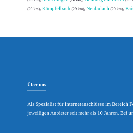
(26 km)
(26 km)
(26 
,
Kämpfelbach
,
Neubulach
,
Bai
(29 km)
(29 km)
(29 km)
Über uns
Als Spezialist für Internetanschlüsse im Bereich 
jeweiligen Anbieter seit mehr als 10 Jahren. Bei un