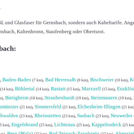
h
SL und Glasfaser für Gernsbach, sondern auch Kabeltarife. Ang
ernsbach, Kaltenbronn, Staufenberg oder Obertsrot.
sbach:
,
Baden-Baden
,
Bad Herrenalb
,
Bischweier
,
K
(7 km)
(9 km)
(10 km)
,
Bühlertal
,
Rastatt
,
Marxzell
,
Enzklös
(14 km)
(14 km)
(15 km)
(15 km)
,
Bietigheim
,
Straubenhardt
,
Steinmauern
,
m)
(18 km)
(19 km)
(19 km)
nmünster
,
Simmersfeld
,
Elchesheim-Illingen
(21 km)
(21 km)
(21 km
chwalden
,
Rheinstetten
,
Sasbach
,
Neuweiler
(23 km)
(23 km)
(23 km)
,
Engelsbrand
,
Lichtenau
,
Kappelrodeck
5 km)
(25 km)
(25 km)
(25 km
,
Berg (Pfalz)
,
Bad Teinach-Zavelstein
,
Altenste