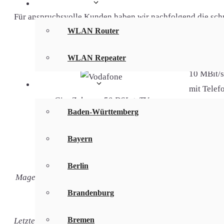
WLAN Infos
Für anspruchsvolle Kunden haben wir nachfolgend die schnel
WLAN Router
Internetanbieter & DSL-Tarif
WLAN Repeater
50 MBit/s
10 MBit/s
Bundesländer
mit Telefo
GigaZuhause 50 DSL + TV
inkl. Dig
Baden-Württemberg
gratis Ea
16 MBit/s
Bayern
2,4 MBit/
mit Telefo
Berlin
MagentaZuhause S mit MagentaTV SmartStream
inkl. Dig
Brandenburg
gratis ei
Bremen
Letzte Aktualisierung: 01.08.2026