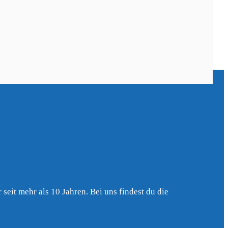
rn
,
Egling
,
Bad Aibling
,
Sauerlach
(25 km)
(25 km)
(25 km)
g
,
Egmating
(29 km)
(29 km)
seit mehr als 10 Jahren. Bei uns findest du die