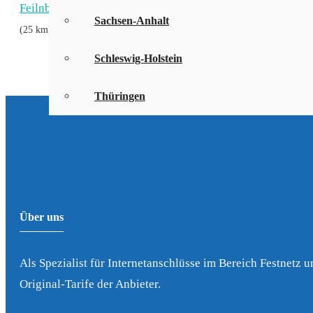
Feilnbach
,
Bad Heilbrunn
,
Geretsried
(21 km)
(22 km)
(23 km)
Sachsen-Anhalt
,
Baiern
,
Eurasburg
,
Kolbermoor
(25 km)
(27 km)
(28 km)
(28 km
Schleswig-Holstein
Thüringen
Über uns
Als Spezialist für Internetanschlüsse im Bereich Festnetz u
Original-Tarife der Anbieter.