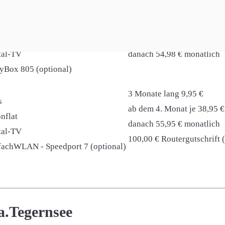
6 Monate lang 19,98 €
nflat
ab dem 7. Monat je 24,98 €
ital-TV
danach 54,98 € monatlich
syBox 805 (optional)
3 Monate lang 9,95 €
s
ab dem 4. Monat je 38,95 €
nflat
danach 55,95 € monatlich
ital-TV
100,00 € Routergutschrift 
nfachWLAN - Speedport 7 (optional)
a.Tegernsee