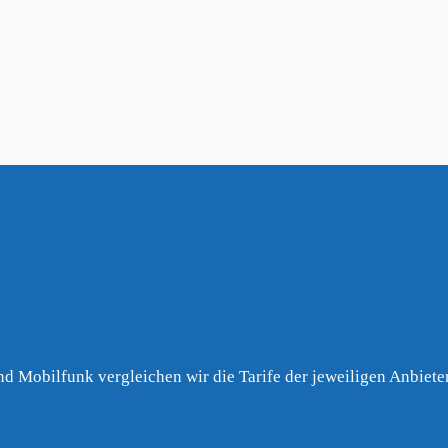
,
Bayrischzell
,
Bichl
,
Aying
,
Benediktbeue
(24 km)
(25 km)
(25 km)
,
Penzberg
,
Brannenburg
,
Glonn
,
Raublin
)
(28 km)
(28 km)
(28 km)
nd Mobilfunk vergleichen wir die Tarife der jeweiligen Anbieter 