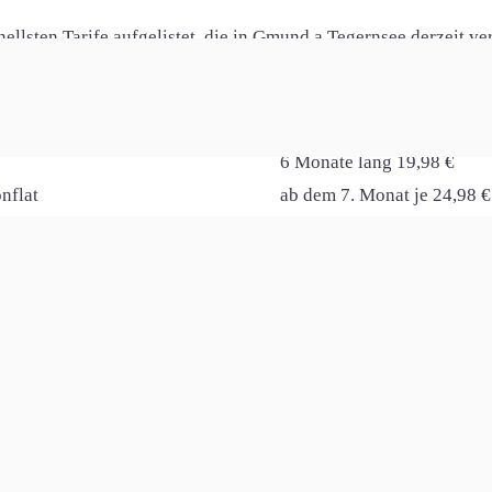
lsten Tarife aufgelistet, die in Gmund a.Tegernsee derzeit ve
Infos
Kosten
6 Monate lang 19,98 €
nflat
ab dem 7. Monat je 24,98 €
ital-TV
danach 54,98 € monatlich
syBox 805 (optional)
3 Monate lang 9,95 €
s
ab dem 4. Monat je 38,95 €
nflat
danach 55,95 € monatlich
ital-TV
100,00 € Routergutschrift 
nfachWLAN - Speedport 7 (optional)