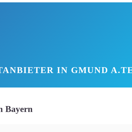
TANBIETER IN GMUND A.T
n Bayern
land