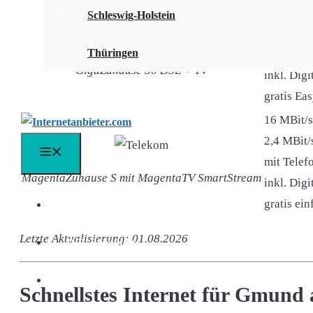
50 MBit/s
Schleswig-Holstein
10 MBit/s
Thüringen
mit Telefo
GigaZuhause 50 DSL + TV
inkl. Dig
gratis Ea
16 MBit/s
2,4 MBit/
Menü
mit Telefo
MagentaZuhause S mit MagentaTV SmartStream
inkl. Dig
gratis ei
DSL Vergleich
Letzte Aktualisierung: 01.08.2026
DSL Speedtest
DSL FAQ
Schnellstes Internet für Gmund 