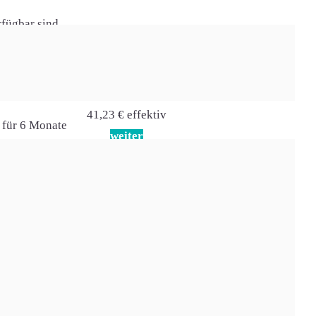
rfügbar sind.
Preis effektiv
41,23 € effektiv
 für 6 Monate
weiter
 für 3 Monate
44,20 € effektiv
weiter
(bei Routermiete)