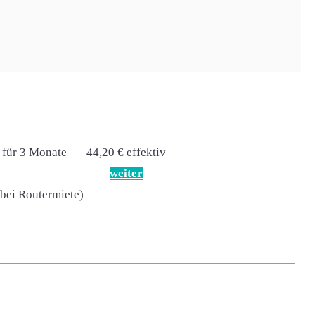
41,23 € effektiv
 für 6 Monate
weiter
 für 3 Monate
44,20 € effektiv
weiter
(bei Routermiete)