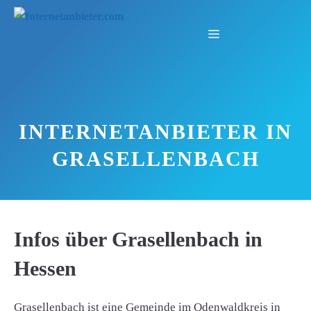
Zum
Inhalt
Menü
springen
INTERNETANBIETER IN
GRASELLENBACH
Infos über Grasellenbach in
Hessen
Grasellenbach ist eine Gemeinde im Odenwaldkreis in