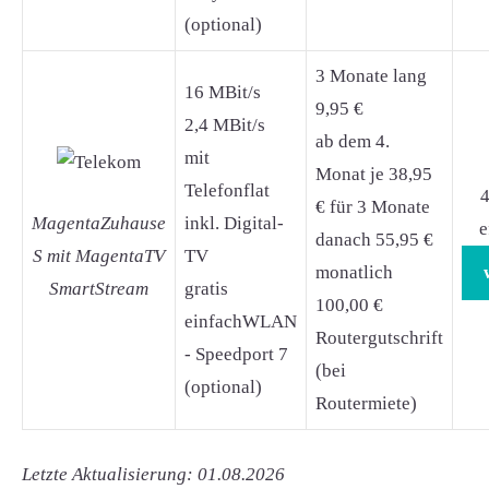
(optional)
3 Monate lang
16 MBit/s
9,95 €
2,4 MBit/s
ab dem 4.
mit
Monat je 38,95
Telefonflat
4
€ für 3 Monate
MagentaZuhause
inkl. Digital-
e
danach 55,95 €
S mit MagentaTV
TV
monatlich
SmartStream
gratis
100,00 €
einfachWLAN
Routergutschrift
- Speedport 7
(bei
(optional)
Routermiete)
Letzte Aktualisierung: 01.08.2026