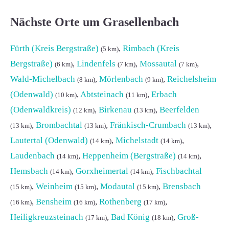
Nächste Orte um Grasellenbach
Fürth (Kreis Bergstraße)
,
Rimbach (Kreis
(5 km)
Bergstraße)
,
Lindenfels
,
Mossautal
,
(6 km)
(7 km)
(7 km)
Wald-Michelbach
,
Mörlenbach
,
Reichelsheim
(8 km)
(9 km)
(Odenwald)
,
Abtsteinach
,
Erbach
(10 km)
(11 km)
(Odenwaldkreis)
,
Birkenau
,
Beerfelden
(12 km)
(13 km)
,
Brombachtal
,
Fränkisch-Crumbach
,
(13 km)
(13 km)
(13 km)
Lautertal (Odenwald)
,
Michelstadt
,
(14 km)
(14 km)
Laudenbach
,
Heppenheim (Bergstraße)
,
(14 km)
(14 km)
Hemsbach
,
Gorxheimertal
,
Fischbachtal
(14 km)
(14 km)
,
Weinheim
,
Modautal
,
Brensbach
(15 km)
(15 km)
(15 km)
,
Bensheim
,
Rothenberg
,
(16 km)
(16 km)
(17 km)
Heiligkreuzsteinach
,
Bad König
,
Groß-
(17 km)
(18 km)