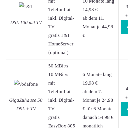
mit
10 Monate lang
3
Telefonflat
14,98 €
e
inkl. Digital-
ab dem 11.
DSL 100 mit TV
TV
Monat je 44,98
gratis 1&1
€
HomeServer
(optional)
50 MBit/s
10 MBit/s
6 Monate lang
mit
19,98 €
4
Telefonflat
ab dem 7.
e
GigaZuhause 50
inkl. Digital-
Monat je 24,98
DSL + TV
TV
€ für 6 Monate
gratis
danach 54,98 €
EasyBox 805
monatlich