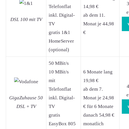
3
Telefonflat
14,98 €
e
inkl. Digital-
ab dem 11.
DSL 100 mit TV
TV
Monat je 44,98
gratis 1&1
€
HomeServer
(optional)
50 MBit/s
10 MBit/s
6 Monate lang
mit
19,98 €
4
Telefonflat
ab dem 7.
e
GigaZuhause 50
inkl. Digital-
Monat je 24,98
DSL + TV
TV
€ für 6 Monate
gratis
danach 54,98 €
EasyBox 805
monatlich