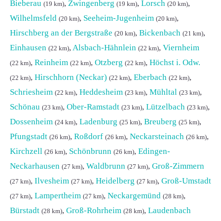
Bieberau
,
Zwingenberg
,
Lorsch
,
(19 km)
(19 km)
(20 km)
Wilhelmsfeld
,
Seeheim-Jugenheim
,
(20 km)
(20 km)
Hirschberg an der Bergstraße
,
Bickenbach
,
(20 km)
(21 km)
Einhausen
,
Alsbach-Hähnlein
,
Viernheim
(22 km)
(22 km)
,
Reinheim
,
Otzberg
,
Höchst i. Odw.
(22 km)
(22 km)
(22 km)
,
Hirschhorn (Neckar)
,
Eberbach
,
(22 km)
(22 km)
(22 km)
Schriesheim
,
Heddesheim
,
Mühltal
,
(22 km)
(23 km)
(23 km)
Schönau
,
Ober-Ramstadt
,
Lützelbach
,
(23 km)
(23 km)
(23 km)
Dossenheim
,
Ladenburg
,
Breuberg
,
(24 km)
(25 km)
(25 km)
Pfungstadt
,
Roßdorf
,
Neckarsteinach
,
(26 km)
(26 km)
(26 km)
Kirchzell
,
Schönbrunn
,
Edingen-
(26 km)
(26 km)
Neckarhausen
,
Waldbrunn
,
Groß-Zimmern
(27 km)
(27 km)
,
Ilvesheim
,
Heidelberg
,
Groß-Umstadt
(27 km)
(27 km)
(27 km)
,
Lampertheim
,
Neckargemünd
,
(27 km)
(27 km)
(28 km)
Bürstadt
,
Groß-Rohrheim
,
Laudenbach
(28 km)
(28 km)