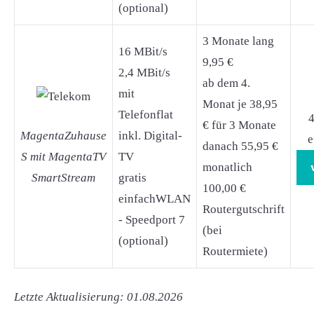
(optional)
3 Monate lang
16 MBit/s
9,95 €
2,4 MBit/s
ab dem 4.
mit
Monat je 38,95
Telefonflat
4
€ für 3 Monate
MagentaZuhause
inkl. Digital-
e
danach 55,95 €
S mit MagentaTV
TV
monatlich
SmartStream
gratis
100,00 €
einfachWLAN
Routergutschrift
- Speedport 7
(bei
(optional)
Routermiete)
Letzte Aktualisierung: 01.08.2026