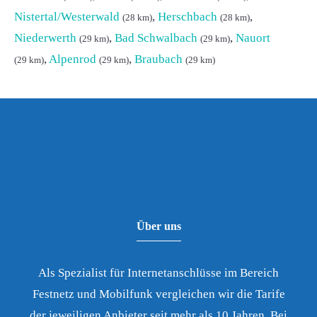
Nistertal/Westerwald
,
Herschbach
,
(28 km)
(28 km)
Niederwerth
,
Bad Schwalbach
,
Nauort
(29 km)
(29 km)
,
Alpenrod
,
Braubach
(29 km)
(29 km)
(29 km)
Über uns
Als Spezialist für Internetanschlüsse im Bereich
Festnetz und Mobilfunk vergleichen wir die Tarife
der jeweiligen Anbieter seit mehr als 10 Jahren. Bei