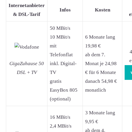
Internetanbieter
Infos
Kosten
& DSL-Tarif
e
50 MBit/s
10 MBit/s
6 Monate lang
mit
19,98 €
4
Telefonflat
ab dem 7.
e
GigaZuhause 50
inkl. Digital-
Monat je 24,98
DSL + TV
TV
€ für 6 Monate
gratis
danach 54,98 €
EasyBox 805
monatlich
(optional)
3 Monate lang
16 MBit/s
9,95 €
2,4 MBit/s
ab dem 4.