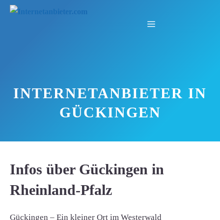
Zum
Inhalt
Menü
springen
INTERNETANBIETER IN
GÜCKINGEN
Infos über Gückingen in
Rheinland-Pfalz
Gückingen – Ein kleiner Ort im Westerwald