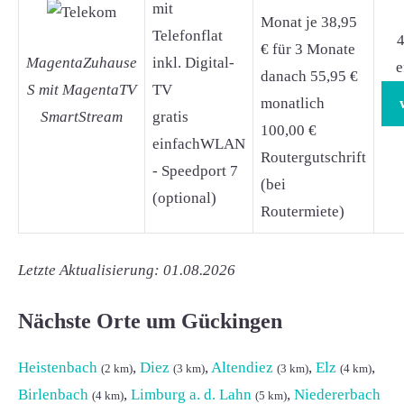
mit
Monat je 38,95
Telefonflat
4
€ für 3 Monate
MagentaZuhause
inkl. Digital-
e
danach 55,95 €
S mit MagentaTV
TV
monatlich
SmartStream
gratis
100,00 €
einfachWLAN
Routergutschrift
- Speedport 7
(bei
(optional)
Routermiete)
Letzte Aktualisierung: 01.08.2026
Nächste Orte um Gückingen
Heistenbach
,
Diez
,
Altendiez
,
Elz
,
(2 km)
(3 km)
(3 km)
(4 km)
Birlenbach
,
Limburg a. d. Lahn
,
Niedererbach
(4 km)
(5 km)