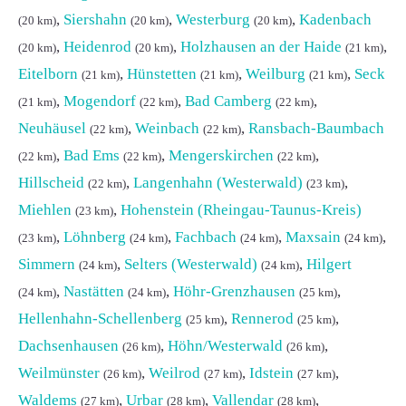
,
Siershahn
,
Westerburg
,
Kadenbach
(20 km)
(20 km)
(20 km)
,
Heidenrod
,
Holzhausen an der Haide
,
(20 km)
(20 km)
(21 km)
Eitelborn
,
Hünstetten
,
Weilburg
,
Seck
(21 km)
(21 km)
(21 km)
,
Mogendorf
,
Bad Camberg
,
(21 km)
(22 km)
(22 km)
Neuhäusel
,
Weinbach
,
Ransbach-Baumbach
(22 km)
(22 km)
,
Bad Ems
,
Mengerskirchen
,
(22 km)
(22 km)
(22 km)
Hillscheid
,
Langenhahn (Westerwald)
,
(22 km)
(23 km)
Miehlen
,
Hohenstein (Rheingau-Taunus-Kreis)
(23 km)
,
Löhnberg
,
Fachbach
,
Maxsain
,
(23 km)
(24 km)
(24 km)
(24 km)
Simmern
,
Selters (Westerwald)
,
Hilgert
(24 km)
(24 km)
,
Nastätten
,
Höhr-Grenzhausen
,
(24 km)
(24 km)
(25 km)
Hellenhahn-Schellenberg
,
Rennerod
,
(25 km)
(25 km)
Dachsenhausen
,
Höhn/Westerwald
,
(26 km)
(26 km)
Weilmünster
,
Weilrod
,
Idstein
,
(26 km)
(27 km)
(27 km)
Waldems
,
Urbar
,
Vallendar
,
(27 km)
(28 km)
(28 km)