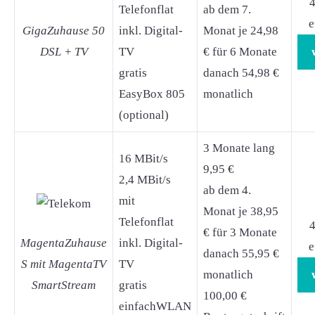
4
Telefonflat
ab dem 7.
e
GigaZuhause 50
inkl. Digital-
Monat je 24,98
DSL + TV
TV
€ für 6 Monate
gratis
danach 54,98 €
EasyBox 805
monatlich
(optional)
3 Monate lang
16 MBit/s
9,95 €
2,4 MBit/s
ab dem 4.
mit
Monat je 38,95
Telefonflat
4
€ für 3 Monate
MagentaZuhause
inkl. Digital-
e
danach 55,95 €
S mit MagentaTV
TV
monatlich
SmartStream
gratis
100,00 €
einfachWLAN