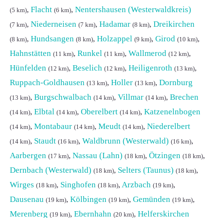
,
Flacht
,
Nentershausen (Westerwaldkreis)
(5 km)
(6 km)
,
Niederneisen
,
Hadamar
,
Dreikirchen
(7 km)
(7 km)
(8 km)
,
Hundsangen
,
Holzappel
,
Girod
,
(8 km)
(8 km)
(9 km)
(10 km)
Hahnstätten
,
Runkel
,
Wallmerod
,
(11 km)
(11 km)
(12 km)
Hünfelden
,
Beselich
,
Heiligenroth
,
(12 km)
(12 km)
(13 km)
Ruppach-Goldhausen
,
Holler
,
Dornburg
(13 km)
(13 km)
,
Burgschwalbach
,
Villmar
,
Brechen
(13 km)
(14 km)
(14 km)
,
Elbtal
,
Oberelbert
,
Katzenelnbogen
(14 km)
(14 km)
(14 km)
,
Montabaur
,
Meudt
,
Niederelbert
(14 km)
(14 km)
(14 km)
,
Staudt
,
Waldbrunn (Westerwald)
,
(14 km)
(16 km)
(16 km)
Aarbergen
,
Nassau (Lahn)
,
Ötzingen
,
(17 km)
(18 km)
(18 km)
Dernbach (Westerwald)
,
Selters (Taunus)
,
(18 km)
(18 km)
Wirges
,
Singhofen
,
Arzbach
,
(18 km)
(18 km)
(19 km)
Dausenau
,
Kölbingen
,
Gemünden
,
(19 km)
(19 km)
(19 km)
Merenberg
,
Ebernhahn
,
Helferskirchen
(19 km)
(20 km)