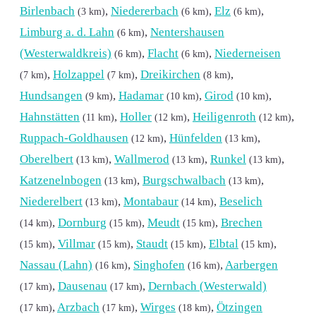
Birlenbach
,
Niedererbach
,
Elz
,
(3 km)
(6 km)
(6 km)
Limburg a. d. Lahn
,
Nentershausen
(6 km)
(Westerwaldkreis)
,
Flacht
,
Niederneisen
(6 km)
(6 km)
,
Holzappel
,
Dreikirchen
,
(7 km)
(7 km)
(8 km)
Hundsangen
,
Hadamar
,
Girod
,
(9 km)
(10 km)
(10 km)
Hahnstätten
,
Holler
,
Heiligenroth
,
(11 km)
(12 km)
(12 km)
Ruppach-Goldhausen
,
Hünfelden
,
(12 km)
(13 km)
Oberelbert
,
Wallmerod
,
Runkel
,
(13 km)
(13 km)
(13 km)
Katzenelnbogen
,
Burgschwalbach
,
(13 km)
(13 km)
Niederelbert
,
Montabaur
,
Beselich
(13 km)
(14 km)
,
Dornburg
,
Meudt
,
Brechen
(14 km)
(15 km)
(15 km)
,
Villmar
,
Staudt
,
Elbtal
,
(15 km)
(15 km)
(15 km)
(15 km)
Nassau (Lahn)
,
Singhofen
,
Aarbergen
(16 km)
(16 km)
,
Dausenau
,
Dernbach (Westerwald)
(17 km)
(17 km)
,
Arzbach
,
Wirges
,
Ötzingen
(17 km)
(17 km)
(18 km)