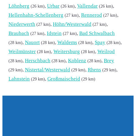
Löhnberg
,
Urbar
,
Vallendar
,
(26 km)
(26 km)
(26 km)
Hellenhahn-Schellenberg
,
Rennerod
,
(27 km)
(27 km)
Niederwerth
,
Höhn/Westerwald
,
(27 km)
(27 km)
Braubach
,
Idstein
,
Bad Schwalbach
(27 km)
(27 km)
,
Nauort
,
Waldems
,
Spay
,
(28 km)
(28 km)
(28 km)
(28 km)
Weilmünster
,
Weitersburg
,
Weilrod
(28 km)
(28 km)
,
Herschbach
,
Koblenz
,
Brey
(28 km)
(28 km)
(28 km)
,
Nistertal/Westerwald
,
Rhens
,
(29 km)
(29 km)
(29 km)
Lahnstein
,
Großmaischeid
(29 km)
(29 km)