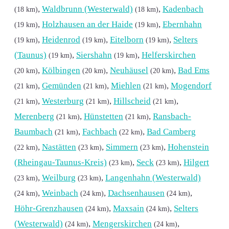
,
Waldbrunn (Westerwald)
,
Kadenbach
(18 km)
(18 km)
,
Holzhausen an der Haide
,
Ebernhahn
(19 km)
(19 km)
,
Heidenrod
,
Eitelborn
,
Selters
(19 km)
(19 km)
(19 km)
(Taunus)
,
Siershahn
,
Helferskirchen
(19 km)
(19 km)
,
Kölbingen
,
Neuhäusel
,
Bad Ems
(20 km)
(20 km)
(20 km)
,
Gemünden
,
Miehlen
,
Mogendorf
(21 km)
(21 km)
(21 km)
,
Westerburg
,
Hillscheid
,
(21 km)
(21 km)
(21 km)
Merenberg
,
Hünstetten
,
Ransbach-
(21 km)
(21 km)
Baumbach
,
Fachbach
,
Bad Camberg
(21 km)
(22 km)
,
Nastätten
,
Simmern
,
Hohenstein
(22 km)
(23 km)
(23 km)
(Rheingau-Taunus-Kreis)
,
Seck
,
Hilgert
(23 km)
(23 km)
,
Weilburg
,
Langenhahn (Westerwald)
(23 km)
(23 km)
,
Weinbach
,
Dachsenhausen
,
(24 km)
(24 km)
(24 km)
Höhr-Grenzhausen
,
Maxsain
,
Selters
(24 km)
(24 km)
(Westerwald)
,
Mengerskirchen
,
(24 km)
(24 km)