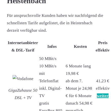
Heistenbach
Für anspruchsvolle Kunden haben wir nachfolgend die
schnellsten Tarife aufgelistet, die in Heistenbach
derzeit verfügbar sind.
Internetanbieter
Preis
Infos
Kosten
& DSL-Tarif
effektiv
50 MBit/s
10 MBit/s
6 Monate lang
mit
19,98 €
Telefonflat
ab dem 7.
41,23 €
inkl. Digital-
Monat je 24,98
effektiv
GigaZuhause 50
TV
€ für 6 Monate
weiter
DSL + TV
gratis
danach 54,98 €
EasyBox 805
monatlich