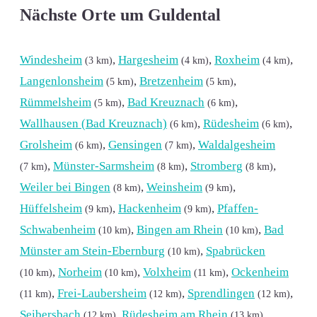
Nächste Orte um Guldental
Windesheim
,
Hargesheim
,
Roxheim
,
(3 km)
(4 km)
(4 km)
Langenlonsheim
,
Bretzenheim
,
(5 km)
(5 km)
Rümmelsheim
,
Bad Kreuznach
,
(5 km)
(6 km)
Wallhausen (Bad Kreuznach)
,
Rüdesheim
,
(6 km)
(6 km)
Grolsheim
,
Gensingen
,
Waldalgesheim
(6 km)
(7 km)
,
Münster-Sarmsheim
,
Stromberg
,
(7 km)
(8 km)
(8 km)
Weiler bei Bingen
,
Weinsheim
,
(8 km)
(9 km)
Hüffelsheim
,
Hackenheim
,
Pfaffen-
(9 km)
(9 km)
Schwabenheim
,
Bingen am Rhein
,
Bad
(10 km)
(10 km)
Münster am Stein-Ebernburg
,
Spabrücken
(10 km)
,
Norheim
,
Volxheim
,
Ockenheim
(10 km)
(10 km)
(11 km)
,
Frei-Laubersheim
,
Sprendlingen
,
(11 km)
(12 km)
(12 km)
Seibersbach
,
Rüdesheim am Rhein
,
(12 km)
(13 km)