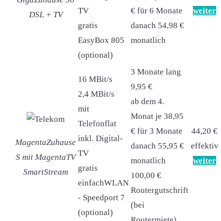
TV
€ für 6 Monate
weiter
DSL + TV
gratis
danach 54,98 €
EasyBox 805
monatlich
(optional)
3 Monate lang
16 MBit/s
9,95 €
2,4 MBit/s
ab dem 4.
mit
Monat je 38,95
Telefonflat
€ für 3 Monate
44,20 €
inkl. Digital-
MagentaZuhause
danach 55,95 €
effektiv
TV
S mit MagentaTV
monatlich
weiter
gratis
SmartStream
100,00 €
einfachWLAN
Routergutschrift
- Speedport 7
(bei
(optional)
Routermiete)