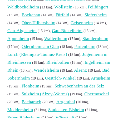
Waldböckelheim
,
Wöllstein
,
Feilbingert
(13 km)
(13 km)
,
Bockenau
,
Fürfeld
,
Siefersheim
(13 km)
(14 km)
(14 km)
,
Ober-Hilbersheim
,
Geisenheim
,
(14 km)
(14 km)
(14 km)
Gau-Algesheim
,
Gau-Bickelheim
,
(15 km)
(15 km)
Appenheim
,
Wallertheim
,
Staudernheim
(15 km)
(17 km)
,
Odernheim am Glan
,
Partenheim
,
(17 km)
(18 km)
(18 km)
Lorch (Rheingau-Taunus-Kreis)
,
Jugenheim in
(18 km)
Rheinhessen
,
Rheinböllen
,
Ingelheim am
(18 km)
(18 km)
Rhein
,
Wendelsheim
,
Alsenz
,
Bad
(18 km)
(19 km)
(19 km)
Sobernheim
,
Oestrich-Winkel
,
Armsheim
(19 km)
(19 km)
,
Flonheim
,
Schwabenheim an der Selz
(19 km)
(19 km)
,
Sulzheim (Alzey-Worms)
,
Obermoschel
(19 km)
(19 km)
,
Bacharach
,
Argenthal
,
(20 km)
(20 km)
(20 km)
Meddersheim
,
Stadecken-Elsheim
,
(21 km)
(21 km)
Erbes-Büdesheim
,
Wörrstadt
,
(21 km)
(21 km)