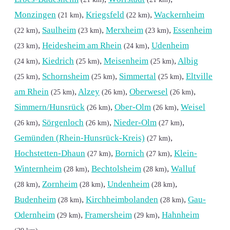
Monzingen
,
Kriegsfeld
,
Wackernheim
(21 km)
(22 km)
,
Saulheim
,
Merxheim
,
Essenheim
(22 km)
(23 km)
(23 km)
,
Heidesheim am Rhein
,
Udenheim
(23 km)
(24 km)
,
Kiedrich
,
Meisenheim
,
Albig
(24 km)
(25 km)
(25 km)
,
Schornsheim
,
Simmertal
,
Eltville
(25 km)
(25 km)
(25 km)
am Rhein
,
Alzey
,
Oberwesel
,
(25 km)
(26 km)
(26 km)
Simmern/Hunsrück
,
Ober-Olm
,
Weisel
(26 km)
(26 km)
,
Sörgenloch
,
Nieder-Olm
,
(26 km)
(26 km)
(27 km)
Gemünden (Rhein-Hunsrück-Kreis)
,
(27 km)
Hochstetten-Dhaun
,
Bornich
,
Klein-
(27 km)
(27 km)
Winternheim
,
Bechtolsheim
,
Walluf
(28 km)
(28 km)
,
Zornheim
,
Undenheim
,
(28 km)
(28 km)
(28 km)
Budenheim
,
Kirchheimbolanden
,
Gau-
(28 km)
(28 km)
Odernheim
,
Framersheim
,
Hahnheim
(29 km)
(29 km)