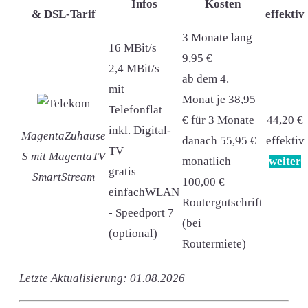
Infos
Kosten
& DSL-Tarif
effektiv
3 Monate lang
16 MBit/s
9,95 €
2,4 MBit/s
ab dem 4.
mit
Monat je 38,95
Telefonflat
€ für 3 Monate
44,20 €
inkl. Digital-
MagentaZuhause
danach 55,95 €
effektiv
TV
S mit MagentaTV
monatlich
weiter
gratis
SmartStream
100,00 €
einfachWLAN
Routergutschrift
- Speedport 7
(bei
(optional)
Routermiete)
Letzte Aktualisierung: 01.08.2026