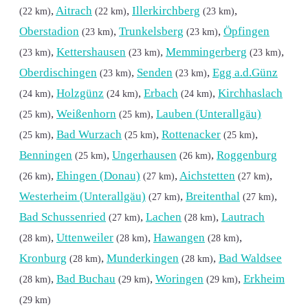
,
Aitrach
,
Illerkirchberg
,
(22 km)
(22 km)
(23 km)
Oberstadion
,
Trunkelsberg
,
Öpfingen
(23 km)
(23 km)
,
Kettershausen
,
Memmingerberg
,
(23 km)
(23 km)
(23 km)
Oberdischingen
,
Senden
,
Egg a.d.Günz
(23 km)
(23 km)
,
Holzgünz
,
Erbach
,
Kirchhaslach
(24 km)
(24 km)
(24 km)
,
Weißenhorn
,
Lauben (Unterallgäu)
(25 km)
(25 km)
,
Bad Wurzach
,
Rottenacker
,
(25 km)
(25 km)
(25 km)
Benningen
,
Ungerhausen
,
Roggenburg
(25 km)
(26 km)
,
Ehingen (Donau)
,
Aichstetten
,
(26 km)
(27 km)
(27 km)
Westerheim (Unterallgäu)
,
Breitenthal
,
(27 km)
(27 km)
Bad Schussenried
,
Lachen
,
Lautrach
(27 km)
(28 km)
,
Uttenweiler
,
Hawangen
,
(28 km)
(28 km)
(28 km)
Kronburg
,
Munderkingen
,
Bad Waldsee
(28 km)
(28 km)
,
Bad Buchau
,
Woringen
,
Erkheim
(28 km)
(29 km)
(29 km)
(29 km)