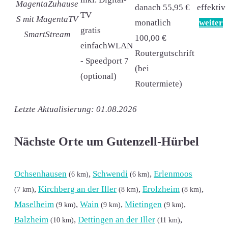
MagentaZuhause
danach 55,95 €
effektiv
TV
S mit MagentaTV
monatlich
weiter
gratis
SmartStream
100,00 €
einfachWLAN
Routergutschrift
- Speedport 7
(bei
(optional)
Routermiete)
Letzte Aktualisierung: 01.08.2026
Nächste Orte um Gutenzell-Hürbel
Ochsenhausen
,
Schwendi
,
Erlenmoos
(6 km)
(6 km)
,
Kirchberg an der Iller
,
Erolzheim
,
(7 km)
(8 km)
(8 km)
Maselheim
,
Wain
,
Mietingen
,
(9 km)
(9 km)
(9 km)
Balzheim
,
Dettingen an der Iller
,
(10 km)
(11 km)