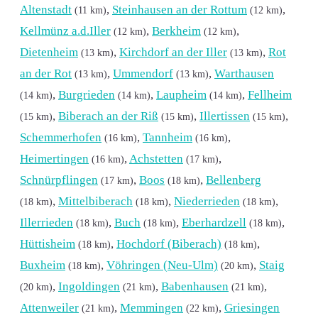
Altenstadt
,
Steinhausen an der Rottum
,
(11 km)
(12 km)
Kellmünz a.d.Iller
,
Berkheim
,
(12 km)
(12 km)
Dietenheim
,
Kirchdorf an der Iller
,
Rot
(13 km)
(13 km)
an der Rot
,
Ummendorf
,
Warthausen
(13 km)
(13 km)
,
Burgrieden
,
Laupheim
,
Fellheim
(14 km)
(14 km)
(14 km)
,
Biberach an der Riß
,
Illertissen
,
(15 km)
(15 km)
(15 km)
Schemmerhofen
,
Tannheim
,
(16 km)
(16 km)
Heimertingen
,
Achstetten
,
(16 km)
(17 km)
Schnürpflingen
,
Boos
,
Bellenberg
(17 km)
(18 km)
,
Mittelbiberach
,
Niederrieden
,
(18 km)
(18 km)
(18 km)
Illerrieden
,
Buch
,
Eberhardzell
,
(18 km)
(18 km)
(18 km)
Hüttisheim
,
Hochdorf (Biberach)
,
(18 km)
(18 km)
Buxheim
,
Vöhringen (Neu-Ulm)
,
Staig
(18 km)
(20 km)
,
Ingoldingen
,
Babenhausen
,
(20 km)
(21 km)
(21 km)
Attenweiler
,
Memmingen
,
Griesingen
(21 km)
(22 km)