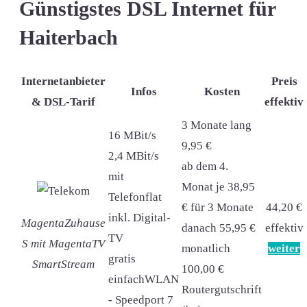
Günstigstes DSL Internet für
Haiterbach
Internetanbieter
Preis
Infos
Kosten
& DSL-Tarif
effektiv
3 Monate lang
16 MBit/s
9,95 €
2,4 MBit/s
ab dem 4.
mit
Monat je 38,95
Telefonflat
€ für 3 Monate
44,20 €
inkl. Digital-
MagentaZuhause
danach 55,95 €
effektiv
TV
S mit MagentaTV
monatlich
weiter
gratis
SmartStream
100,00 €
einfachWLAN
Routergutschrift
- Speedport 7