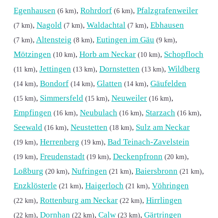
Egenhausen
,
Rohrdorf
,
Pfalzgrafenweiler
(6 km)
(6 km)
,
Nagold
,
Waldachtal
,
Ebhausen
(7 km)
(7 km)
(7 km)
,
Altensteig
,
Eutingen im Gäu
,
(7 km)
(8 km)
(9 km)
Mötzingen
,
Horb am Neckar
,
Schopfloch
(10 km)
(10 km)
,
Jettingen
,
Dornstetten
,
Wildberg
(11 km)
(13 km)
(13 km)
,
Bondorf
,
Glatten
,
Gäufelden
(14 km)
(14 km)
(14 km)
,
Simmersfeld
,
Neuweiler
,
(15 km)
(15 km)
(16 km)
Empfingen
,
Neubulach
,
Starzach
,
(16 km)
(16 km)
(16 km)
Seewald
,
Neustetten
,
Sulz am Neckar
(16 km)
(18 km)
,
Herrenberg
,
Bad Teinach-Zavelstein
(19 km)
(19 km)
,
Freudenstadt
,
Deckenpfronn
,
(19 km)
(19 km)
(20 km)
Loßburg
,
Nufringen
,
Baiersbronn
,
(20 km)
(21 km)
(21 km)
Enzklösterle
,
Haigerloch
,
Vöhringen
(21 km)
(21 km)
,
Rottenburg am Neckar
,
Hirrlingen
(22 km)
(22 km)
,
Dornhan
,
Calw
,
Gärtringen
(22 km)
(22 km)
(23 km)