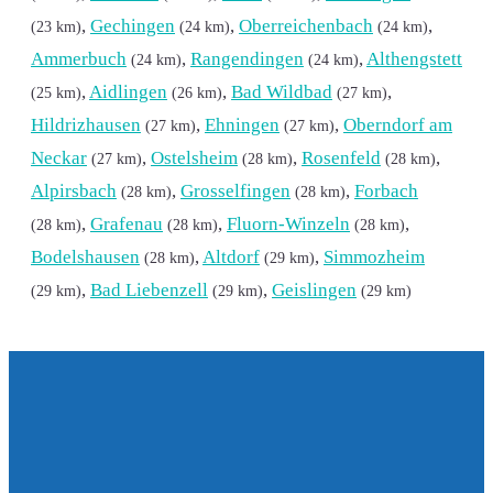
,
Gechingen
,
Oberreichenbach
,
(23 km)
(24 km)
(24 km)
Ammerbuch
,
Rangendingen
,
Althengstett
(24 km)
(24 km)
,
Aidlingen
,
Bad Wildbad
,
(25 km)
(26 km)
(27 km)
Hildrizhausen
,
Ehningen
,
Oberndorf am
(27 km)
(27 km)
Neckar
,
Ostelsheim
,
Rosenfeld
,
(27 km)
(28 km)
(28 km)
Alpirsbach
,
Grosselfingen
,
Forbach
(28 km)
(28 km)
,
Grafenau
,
Fluorn-Winzeln
,
(28 km)
(28 km)
(28 km)
Bodelshausen
,
Altdorf
,
Simmozheim
(28 km)
(29 km)
,
Bad Liebenzell
,
Geislingen
(29 km)
(29 km)
(29 km)