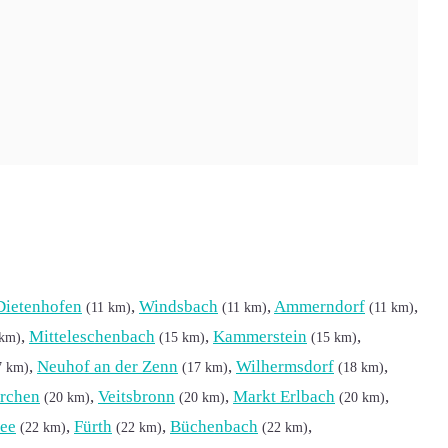
ird dies von Vodafone Kabel. Verfügbar sind die
Dietenhofen
,
Windsbach
,
Ammerndorf
,
(11 km)
(11 km)
(11 km)
,
Mitteleschenbach
,
Kammerstein
,
 km)
(15 km)
(15 km)
,
Neuhof an der Zenn
,
Wilhermsdorf
,
7 km)
(17 km)
(18 km)
irchen
,
Veitsbronn
,
Markt Erlbach
,
(20 km)
(20 km)
(20 km)
ee
,
Fürth
,
Büchenbach
,
(22 km)
(22 km)
(22 km)