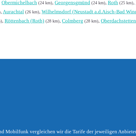
,
Obermichelbach
,
Georgensgmünd
,
Roth
,
(24 km)
(24 km)
(25 km)
,
Aurachtal
,
Wilhelmsdorf (Neustadt a.d.Aisch-Bad Win
)
(26 km)
,
Röttenbach (Roth)
,
Colmberg
,
Oberdachstetten
m)
(28 km)
(28 km)
nd Mobilfunk vergleichen wir die Tarife der jeweiligen Anbieter 