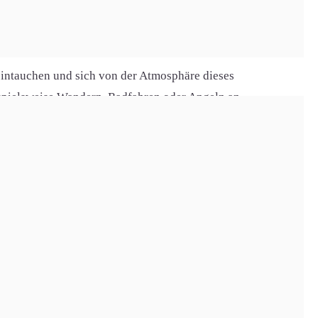
 nicht nur für ihre wunderschöne Landschaft bekannt,
eintauchen und sich von der Atmosphäre dieses
eispielsweise Wandern, Radfahren oder Angeln an.
iele Privathaushalte sowie Unternehmen ein wichtiger
, was für viele Nutzer eine gute Alternative darstellt. DSL
. Das Glasfasernetz hingegen steckt noch in den
auen und den Bewohnern Heilsbronns eine schnelle
 ein wichtiger Faktor der Stadtentwicklung ist.
eitendorf, Müncherlbach, Höfstetten, Neuhöflein und