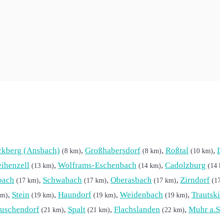
asfaser für Heilsbronn, sondern auch Kabeltarife. Angeboten w
 Butzenhof.
ckberg (Ansbach)
,
Großhabersdorf
,
Roßtal
,
(8 km)
(8 km)
(10 km)
ihenzell
,
Wolframs-Eschenbach
,
Cadolzburg
(13 km)
(14 km)
(14
bach
,
Schwabach
,
Oberasbach
,
Zirndorf
(17 km)
(17 km)
(17 km)
(1
,
Stein
,
Haundorf
,
Weidenbach
,
Trautsk
km)
(19 km)
(19 km)
(19 km)
uschendorf
,
Spalt
,
Flachslanden
,
Muhr a.S
(21 km)
(21 km)
(22 km)