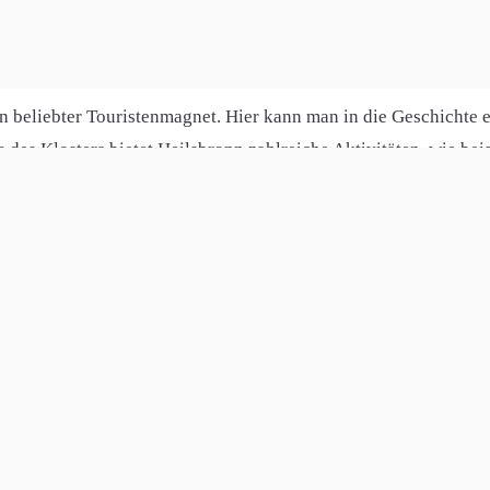
dkreis Ansbach, hat eine Einwohnerzahl von etwa 9.000. Sie ist
ch inmitten der Stadt befindet.
n beliebter Touristenmagnet. Hier kann man in die Geschichte 
s des Klosters bietet Heilsbronn zahlreiche Aktivitäten, wie b
isierung eine zunehmend wichtige Rolle. Das Internet ist für v
au in Heilsbronn zeigt, dass Kabelinternet zu 78% ausgebaut ist
chlüsse sind zu unterschiedlich hohen Prozentsätzen ausgebaut
 Stadt daran, auch diesen Bereich des Internets weiter auszub
ss auch in kleineren Städten wie Heilsbronn die Digitalisierung
Trachenhöfstatt, Göddeldorf, Triebendorf, Markttriebendorf, S