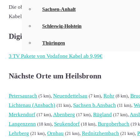
Die oben genannten Tarife beinhalten nicht nur DSL und Gl
Sachsen-Anhalt
Kabeltarife z. B. in Betzendorf, Ketteldorf, Höfstetten oder
Schleswig-Holstein
Digitales Kabelfernsehen in Heilsbronn:
Thüringen
3 TV Pakete von Vodafone Kabel ab 9,99€
Nächste Orte um Heilsbronn
Petersaurach
,
Neuendettelsau
,
Rohr
,
Bru
(5 km)
(7 km)
(8 km)
Lichtenau (Ansbach)
,
Sachsen b.Ansbach
,
We
(11 km)
(11 km)
Merkendorf
,
Abenberg
,
Rügland
,
Ans
(17 km)
(17 km)
(17 km)
Langenzenn
,
Seukendorf
,
Burgoberbach
(18 km)
(18 km)
(19 
Lehrberg
,
Ornbau
,
Rednitzhembach
,
P
(21 km)
(21 km)
(21 km)