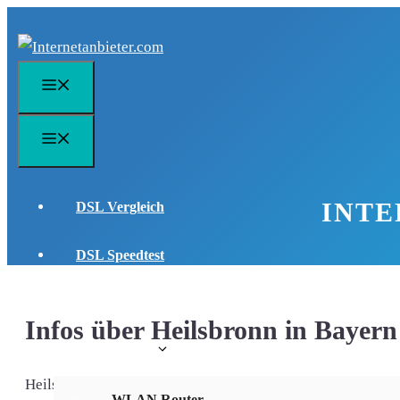
Zum
Inhalt
springen
Menü
Menü
INTE
DSL Vergleich
DSL Speedtest
DSL FAQ
Infos über Heilsbronn in Bayern
WLAN Infos
Heilsbronn - Kleinstadt im Herzen von Bayern
WLAN Router