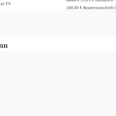
ital-TV
100,00 € Routergutschrift 
nfachWLAN - Speedport 7 (optional)
onn
lsten Tarife aufgelistet, die in Heilsbronn derzeit verfügbar s
Infos
Kosten
/s
10 Monate lang 14,98 €
nflat
ab dem 11. Monat je 44,98 
ital-TV
1 HomeServer (optional)