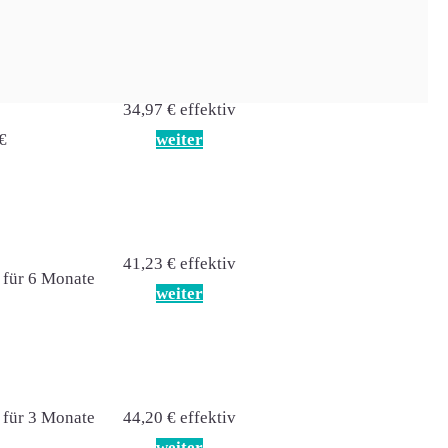
Preis effektiv
34,97 € effektiv
€
weiter
41,23 € effektiv
 für 6 Monate
weiter
 für 3 Monate
44,20 € effektiv
weiter