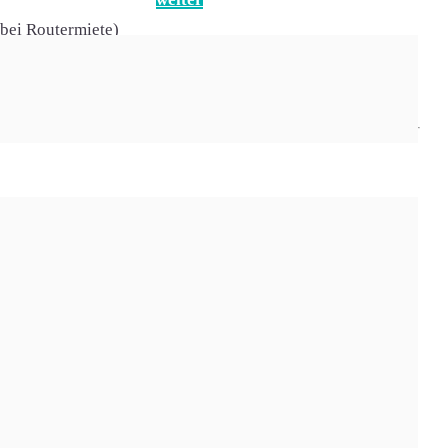
(bei Routermiete)
ind.
Preis effektiv
34,97 € effektiv
€
weiter