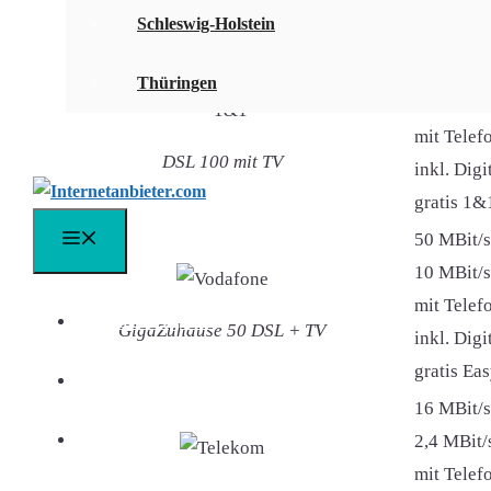
Schleswig-Holstein
Internetanbieter & DSL-Tarif
100 MBit
Thüringen
40 MBit/s
mit Telefo
DSL 100 mit TV
inkl. Dig
gratis 1&
50 MBit/s
Menü
10 MBit/s
mit Telefo
DSL Vergleich
GigaZuhause 50 DSL + TV
inkl. Dig
gratis Ea
DSL Speedtest
16 MBit/s
2,4 MBit/
DSL FAQ
mit Telefo