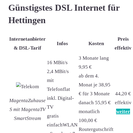
Günstigstes DSL Internet für
Hettingen
Internetanbieter
Preis
Infos
Kosten
& DSL-Tarif
effektiv
3 Monate lang
16 MBit/s
9,95 €
2,4 MBit/s
ab dem 4.
mit
Monat je 38,95
Telefonflat
€ für 3 Monate
44,20 €
inkl. Digital-
MagentaZuhause
danach 55,95 €
effektiv
TV
S mit MagentaTV
monatlich
weiter
gratis
SmartStream
100,00 €
einfachWLAN
Routergutschrift