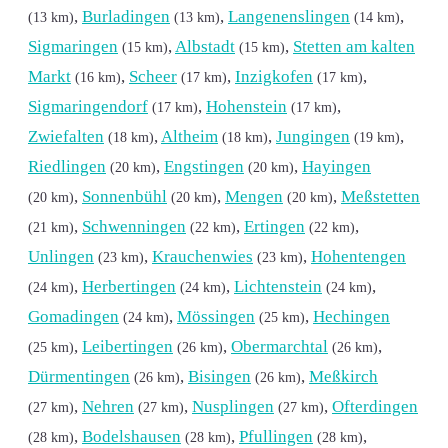
,
Burladingen
,
Langenenslingen
,
(13 km)
(13 km)
(14 km)
Sigmaringen
,
Albstadt
,
Stetten am kalten
(15 km)
(15 km)
Markt
,
Scheer
,
Inzigkofen
,
(16 km)
(17 km)
(17 km)
Sigmaringendorf
,
Hohenstein
,
(17 km)
(17 km)
Zwiefalten
,
Altheim
,
Jungingen
,
(18 km)
(18 km)
(19 km)
Riedlingen
,
Engstingen
,
Hayingen
(20 km)
(20 km)
,
Sonnenbühl
,
Mengen
,
Meßstetten
(20 km)
(20 km)
(20 km)
,
Schwenningen
,
Ertingen
,
(21 km)
(22 km)
(22 km)
Unlingen
,
Krauchenwies
,
Hohentengen
(23 km)
(23 km)
,
Herbertingen
,
Lichtenstein
,
(24 km)
(24 km)
(24 km)
Gomadingen
,
Mössingen
,
Hechingen
(24 km)
(25 km)
,
Leibertingen
,
Obermarchtal
,
(25 km)
(26 km)
(26 km)
Dürmentingen
,
Bisingen
,
Meßkirch
(26 km)
(26 km)
,
Nehren
,
Nusplingen
,
Ofterdingen
(27 km)
(27 km)
(27 km)
,
Bodelshausen
,
Pfullingen
,
(28 km)
(28 km)
(28 km)