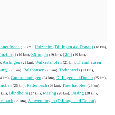
sen
,
Diedorf
,
Dinkelscherben
,
(9 km)
(9 km)
(10 km)
en
,
Gersthofen
,
Villenbach
,
Laugna
(13 km)
(14 km)
(14 km)
enneufnach
,
Holzheim (Dillingen a.d.Donau)
,
(17 km)
(18 km)
ünzburg)
,
Röfingen
,
Glött
,
(19 km)
(19 km)
(19 km)
,
Aislingen
,
Walkertshofen
,
Thannhausen
)
(21 km)
(21 km)
burg)
,
Balzhausen
,
Todtenweis
,
(23 km)
(23 km)
(23 km)
,
Gundremmingen
,
Dillingen a.d.Donau
,
24 km)
(24 km)
(25 km)
nchen
,
Rettenbach
,
Thierhaupten
,
(26 km)
(26 km)
(26 km)
,
Blindheim
,
Mering
,
Dasing
,
7 km)
(27 km)
(28 km)
(28 km)
iesbach
,
Schwenningen (Dillingen a.d.Donau)
(29 km)