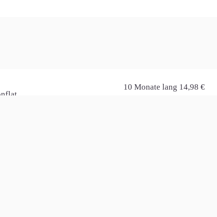
lsten Tarife aufgelistet, die in Horgau derzeit verfügbar sind.
Infos
Kosten
/s
10 Monate lang 14,98 €
nflat
ab dem 11. Monat je 44,98 
ital-TV
1 HomeServer (optional)
6 Monate lang 19,98 €
nflat
ab dem 7. Monat je 24,98 €
ital-TV
danach 54,98 € monatlich
syBox 805 (optional)