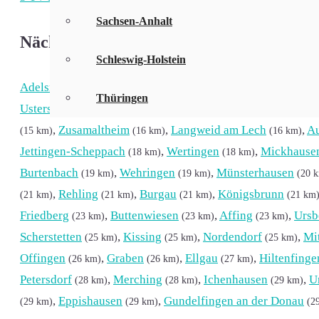
Sachsen-Anhalt
Nächste Orte um Horgau
Schleswig-Holstein
Adelsried
,
Bonstetten
,
Zusmarshausen
,
W
(4 km)
(5 km)
(7 km)
Thüringen
Ustersbach
,
Emersacker
,
Altenmünster
(10 km)
(10 km)
(10 km
,
Zusamaltheim
,
Langweid am Lech
,
A
(15 km)
(16 km)
(16 km)
Jettingen-Scheppach
,
Wertingen
,
Mickhause
(18 km)
(18 km)
Burtenbach
,
Wehringen
,
Münsterhausen
(19 km)
(19 km)
(20 
,
Rehling
,
Burgau
,
Königsbrunn
(21 km)
(21 km)
(21 km)
(21 km
Friedberg
,
Buttenwiesen
,
Affing
,
Ursb
(23 km)
(23 km)
(23 km)
Scherstetten
,
Kissing
,
Nordendorf
,
Mi
(25 km)
(25 km)
(25 km)
Offingen
,
Graben
,
Ellgau
,
Hiltenfinge
(26 km)
(26 km)
(27 km)
Petersdorf
,
Merching
,
Ichenhausen
,
U
(28 km)
(28 km)
(29 km)
,
Eppishausen
,
Gundelfingen an der Donau
(29 km)
(29 km)
(2