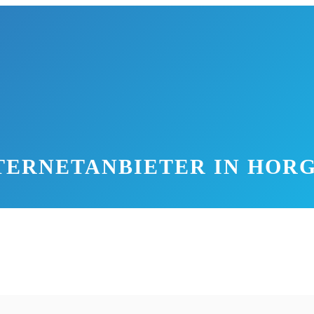
TERNETANBIETER IN HOR
au, die etwa 2.500 Einwohner zählt. Horgau ist vor allem bek