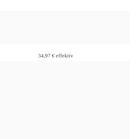
Preis effektiv
34,97 € effektiv
€
weiter
41,23 € effektiv
 für 6 Monate
weiter