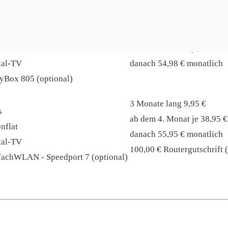
1 HomeServer (optional)
6 Monate lang 19,98 €
nflat
ab dem 7. Monat je 24,98 €
ital-TV
danach 54,98 € monatlich
syBox 805 (optional)
3 Monate lang 9,95 €
s
ab dem 4. Monat je 38,95 €
nflat
danach 55,95 € monatlich
ital-TV
100,00 € Routergutschrift 
nfachWLAN - Speedport 7 (optional)