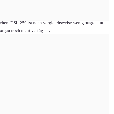
swürdigkeiten des Ortes.
-Ausbau weit fortgeschritten. So sind DSL-10, DSL-16 und
ehen. DSL-250 ist noch vergleichsweise wenig ausgebaut
orgau noch nicht verfügbar.
ichten möchte, der kann in Horgau fündig werden. Aufgrund
auergreut und Horgau.