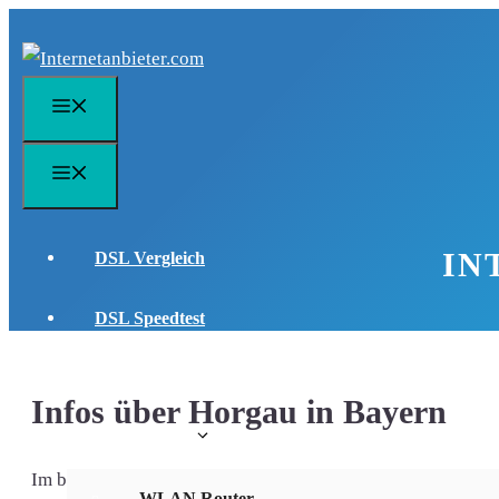
Zum
Inhalt
springen
Menü
Menü
IN
DSL Vergleich
DSL Speedtest
DSL FAQ
Infos über Horgau in Bayern
WLAN Infos
Im bayerischen Landkreis Augsburg liegt die Gemeinde Horg
WLAN Router