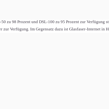
ient. Auch die Horgauer Kirche St. Stephanus ist eine der Sehen
en: Wie in vielen anderen Orten Bayerns ist auch hier der DSL
50 zu 98 Prozent und DSL-100 zu 95 Prozent zur Verfügung st
 zur Verfügung. Im Gegensatz dazu ist Glasfaser-Internet in H
nd dabei dennoch nicht auf moderne Internetverbindungen verz
ziert im Internet zu surfen. Ende des Textes.
nried, Schäfstoss, Auerbach, Ziegelhauserhof, Bieselbach, Horg