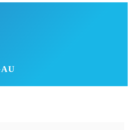
GAU
annt für das nahe gelegene Schloss Horgau, das seit dem