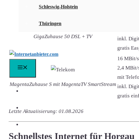
gratis 1&
Schleswig-Holstein
50 MBit/s
10 MBit/s
Thüringen
mit Telefo
GigaZuhause 50 DSL + TV
inkl. Dig
gratis Ea
16 MBit/s
2,4 MBit/
Menü
mit Telefo
MagentaZuhause S mit MagentaTV SmartStream
inkl. Dig
DSL Vergleich
gratis ei
DSL Speedtest
Letzte Aktualisierung: 01.08.2026
DSL FAQ
Schnellstes Internet für Horgau