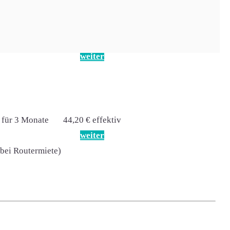
41,23 € effektiv
 für 6 Monate
weiter
 für 3 Monate
44,20 € effektiv
weiter
(bei Routermiete)