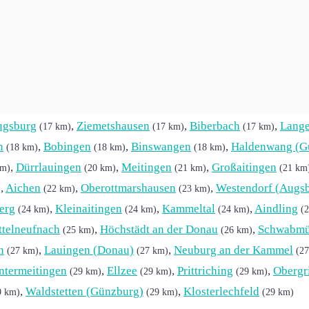
elden
,
Aystetten
,
Kutzenhausen
,
Gessertshau
(7 km)
(7 km)
(8 km)
,
Neusäß
,
Gablingen
,
Fischach
,
Stadtberg
)
(12 km)
(12 km)
(13 km)
ugsburg
,
Ziemetshausen
,
Biberbach
,
Lang
(17 km)
(17 km)
(17 km)
n
,
Bobingen
,
Binswangen
,
Haldenwang (G
(18 km)
(18 km)
(18 km)
,
Dürrlauingen
,
Meitingen
,
Großaitingen
km)
(20 km)
(21 km)
(21 km
,
Aichen
,
Oberottmarshausen
,
Westendorf (Augs
)
(22 km)
(23 km)
erg
,
Kleinaitingen
,
Kammeltal
,
Aindling
(24 km)
(24 km)
(24 km)
(
ttelneufnach
,
Höchstädt an der Donau
,
Schwabmü
(25 km)
(26 km)
n
,
Lauingen (Donau)
,
Neuburg an der Kammel
(27 km)
(27 km)
(2
ntermeitingen
,
Ellzee
,
Prittriching
,
Obergr
(29 km)
(29 km)
(29 km)
,
Waldstetten (Günzburg)
,
Klosterlechfeld
9 km)
(29 km)
(29 km)