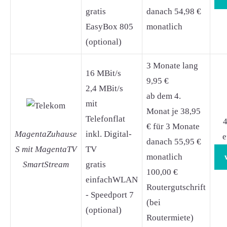
gratis
danach 54,98 €
EasyBox 805
monatlich
(optional)
3 Monate lang
16 MBit/s
9,95 €
2,4 MBit/s
ab dem 4.
mit
Monat je 38,95
Telefonflat
4
€ für 3 Monate
MagentaZuhause
inkl. Digital-
e
danach 55,95 €
S mit MagentaTV
TV
monatlich
SmartStream
gratis
100,00 €
einfachWLAN
Routergutschrift
- Speedport 7
(bei
(optional)
Routermiete)