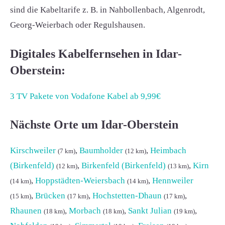
sind die Kabeltarife z. B. in Nahbollenbach, Algenrodt,
Georg-Weierbach oder Regulshausen.
Digitales Kabelfernsehen in Idar-
Oberstein:
3 TV Pakete von Vodafone Kabel ab 9,99€
Nächste Orte um Idar-Oberstein
Kirschweiler
,
Baumholder
,
Heimbach
(7 km)
(12 km)
(Birkenfeld)
,
Birkenfeld (Birkenfeld)
,
Kirn
(12 km)
(13 km)
,
Hoppstädten-Weiersbach
,
Hennweiler
(14 km)
(14 km)
,
Brücken
,
Hochstetten-Dhaun
,
(15 km)
(17 km)
(17 km)
Rhaunen
,
Morbach
,
Sankt Julian
,
(18 km)
(18 km)
(19 km)