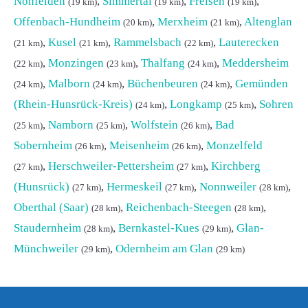
Nohfelden
,
Simmertal
,
Freisen
,
(19 km)
(19 km)
(19 km)
Offenbach-Hundheim
,
Merxheim
,
Altenglan
(20 km)
(21 km)
,
Kusel
,
Rammelsbach
,
Lauterecken
(21 km)
(21 km)
(22 km)
,
Monzingen
,
Thalfang
,
Meddersheim
(22 km)
(23 km)
(24 km)
,
Malborn
,
Büchenbeuren
,
Gemünden
(24 km)
(24 km)
(24 km)
(Rhein-Hunsrück-Kreis)
,
Longkamp
,
Sohren
(24 km)
(25 km)
,
Namborn
,
Wolfstein
,
Bad
(25 km)
(25 km)
(26 km)
Sobernheim
,
Meisenheim
,
Monzelfeld
(26 km)
(26 km)
,
Herschweiler-Pettersheim
,
Kirchberg
(27 km)
(27 km)
(Hunsrück)
,
Hermeskeil
,
Nonnweiler
,
(27 km)
(27 km)
(28 km)
Oberthal (Saar)
,
Reichenbach-Steegen
,
(28 km)
(28 km)
Staudernheim
,
Bernkastel-Kues
,
Glan-
(28 km)
(29 km)
Münchweiler
,
Odernheim am Glan
(29 km)
(29 km)