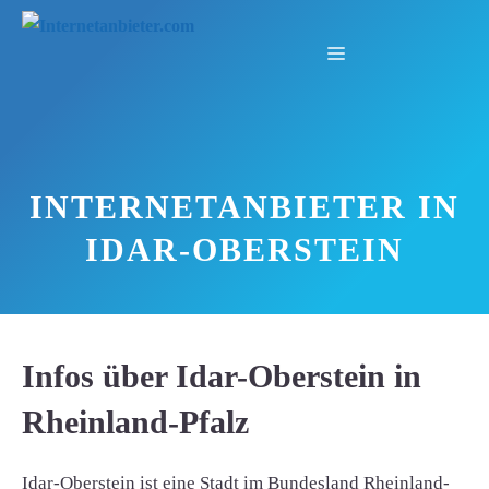
Zum
Inhalt
Menü
springen
INTERNETANBIETER IN
IDAR-OBERSTEIN
Infos über Idar-Oberstein in
Rheinland-Pfalz
Idar-Oberstein ist eine Stadt im Bundesland Rheinland-