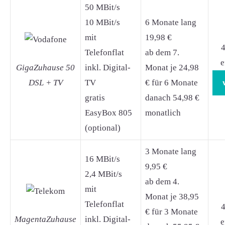
50 MBit/s
10 MBit/s
6 Monate lang
mit
19,98 €
4
Telefonflat
ab dem 7.
e
GigaZuhause 50
inkl. Digital-
Monat je 24,98
DSL + TV
TV
€ für 6 Monate
gratis
danach 54,98 €
EasyBox 805
monatlich
(optional)
3 Monate lang
16 MBit/s
9,95 €
2,4 MBit/s
ab dem 4.
mit
Monat je 38,95
Telefonflat
4
€ für 3 Monate
MagentaZuhause
inkl. Digital-
e