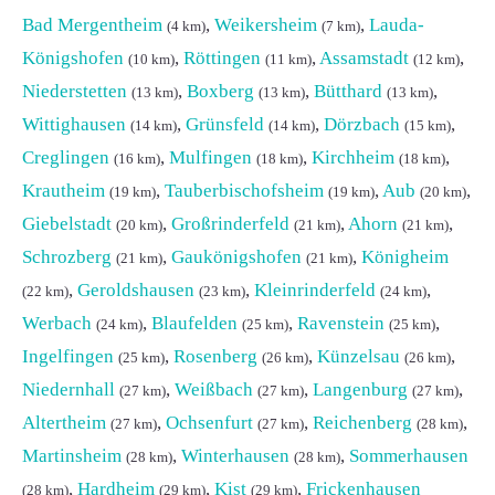
Bad Mergentheim
,
Weikersheim
,
Lauda-
(4 km)
(7 km)
Königshofen
,
Röttingen
,
Assamstadt
,
(10 km)
(11 km)
(12 km)
Niederstetten
,
Boxberg
,
Bütthard
,
(13 km)
(13 km)
(13 km)
Wittighausen
,
Grünsfeld
,
Dörzbach
,
(14 km)
(14 km)
(15 km)
Creglingen
,
Mulfingen
,
Kirchheim
,
(16 km)
(18 km)
(18 km)
Krautheim
,
Tauberbischofsheim
,
Aub
,
(19 km)
(19 km)
(20 km)
Giebelstadt
,
Großrinderfeld
,
Ahorn
,
(20 km)
(21 km)
(21 km)
Schrozberg
,
Gaukönigshofen
,
Königheim
(21 km)
(21 km)
,
Geroldshausen
,
Kleinrinderfeld
,
(22 km)
(23 km)
(24 km)
Werbach
,
Blaufelden
,
Ravenstein
,
(24 km)
(25 km)
(25 km)
Ingelfingen
,
Rosenberg
,
Künzelsau
,
(25 km)
(26 km)
(26 km)
Niedernhall
,
Weißbach
,
Langenburg
,
(27 km)
(27 km)
(27 km)
Altertheim
,
Ochsenfurt
,
Reichenberg
,
(27 km)
(27 km)
(28 km)
Martinsheim
,
Winterhausen
,
Sommerhausen
(28 km)
(28 km)
,
Hardheim
,
Kist
,
Frickenhausen
(28 km)
(29 km)
(29 km)