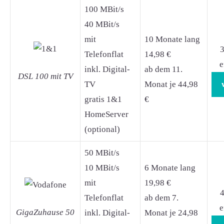
100 MBit/s
40 MBit/s
mit
10 Monate lang
3
Telefonflat
14,98 €
e
inkl. Digital-
ab dem 11.
DSL 100 mit TV
TV
Monat je 44,98
gratis 1&1
€
HomeServer
(optional)
50 MBit/s
10 MBit/s
6 Monate lang
mit
19,98 €
4
Telefonflat
ab dem 7.
e
GigaZuhause 50
inkl. Digital-
Monat je 24,98