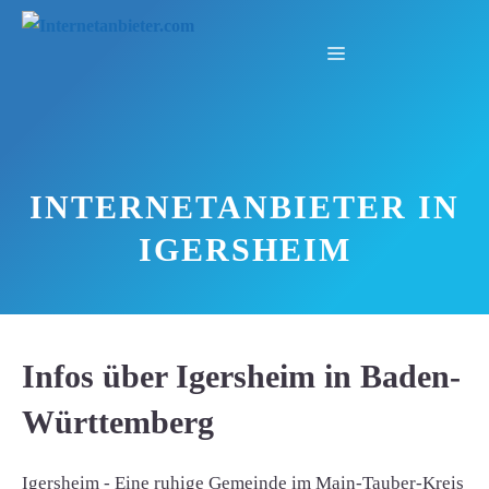
Zum
Inhalt
Menü
springen
INTERNETANBIETER IN
IGERSHEIM
Infos über Igersheim in Baden-
Württemberg
Igersheim - Eine ruhige Gemeinde im Main-Tauber-Kreis