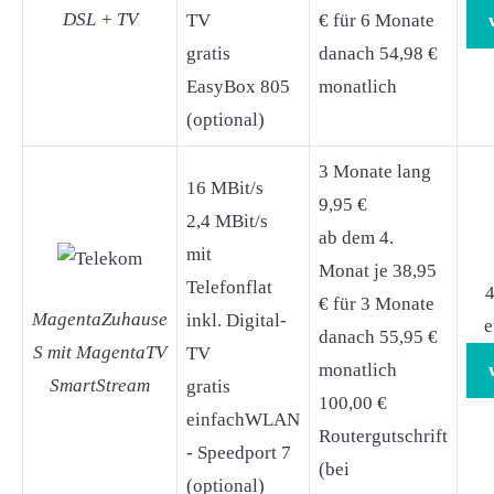
DSL + TV
TV
€ für 6 Monate
gratis
danach 54,98 €
EasyBox 805
monatlich
(optional)
3 Monate lang
16 MBit/s
9,95 €
2,4 MBit/s
ab dem 4.
mit
Monat je 38,95
Telefonflat
4
€ für 3 Monate
MagentaZuhause
inkl. Digital-
e
danach 55,95 €
S mit MagentaTV
TV
monatlich
SmartStream
gratis
100,00 €
einfachWLAN
Routergutschrift
- Speedport 7
(bei
(optional)