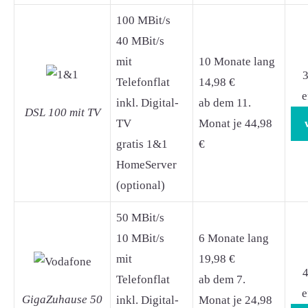
100 MBit/s
40 MBit/s
mit
10 Monate lang
3
Telefonflat
14,98 €
e
inkl. Digital-
ab dem 11.
DSL 100 mit TV
TV
Monat je 44,98
gratis 1&1
€
HomeServer
(optional)
50 MBit/s
10 MBit/s
6 Monate lang
mit
19,98 €
4
Telefonflat
ab dem 7.
e
GigaZuhause 50
inkl. Digital-
Monat je 24,98