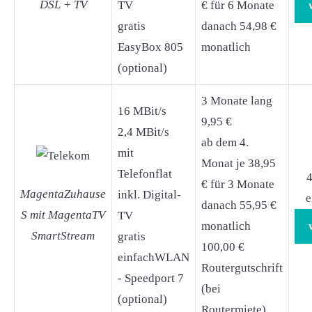
DSL + TV
TV
€ für 6 Monate
gratis
danach 54,98 €
EasyBox 805
monatlich
(optional)
3 Monate lang
16 MBit/s
9,95 €
2,4 MBit/s
ab dem 4.
mit
Monat je 38,95
Telefonflat
4
€ für 3 Monate
MagentaZuhause
inkl. Digital-
e
danach 55,95 €
S mit MagentaTV
TV
monatlich
SmartStream
gratis
100,00 €
einfachWLAN
Routergutschrift
- Speedport 7
(bei
(optional)
Routermiete)