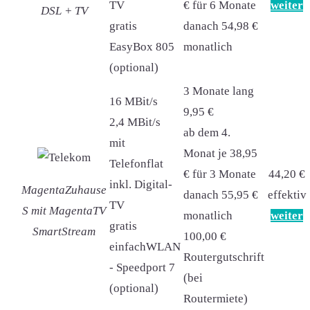
TV
€ für 6 Monate
weiter
DSL + TV
gratis
danach 54,98 €
EasyBox 805
monatlich
(optional)
3 Monate lang
16 MBit/s
9,95 €
2,4 MBit/s
ab dem 4.
mit
Monat je 38,95
Telefonflat
€ für 3 Monate
44,20 €
inkl. Digital-
MagentaZuhause
danach 55,95 €
effektiv
TV
S mit MagentaTV
monatlich
weiter
gratis
SmartStream
100,00 €
einfachWLAN
Routergutschrift
- Speedport 7
(bei
(optional)
Routermiete)