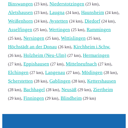
Binswangen
,
Niederstotzingen
,
(23 km)
(23 km)
Aletshausen
,
Laugna
,
Haunsheim
,
(23 km)
(24 km)
(24 km)
Weißenhorn
,
Aystetten
,
Diedorf
,
(24 km)
(24 km)
(24 km)
Asselfingen
,
Wertingen
,
Rammingen
(25 km)
(25 km)
,
Nersingen
,
Wittislingen
,
(25 km)
(25 km)
(25 km)
Höchstädt an der Donau
,
Kirchheim i.Schw.
(26 km)
,
Holzheim (Neu-Ulm)
,
Hermaringen
(26 km)
(27 km)
,
Eppishausen
,
Mittelneufnach
,
(27 km)
(27 km)
(27 km)
Elchingen
,
Langenau
,
Mödingen
,
(27 km)
(27 km)
(28 km)
Scherstetten
,
Gablingen
,
Kettershausen
(28 km)
(28 km)
,
Bachhagel
,
Neusäß
,
Ziertheim
(28 km)
(28 km)
(29 km)
,
Finningen
,
Blindheim
(29 km)
(29 km)
(29 km)