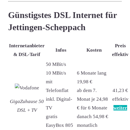
Günstigstes DSL Internet für
Jettingen-Scheppach
Internetanbieter
Preis
Infos
Kosten
& DSL-Tarif
effektiv
50 MBit/s
10 MBit/s
6 Monate lang
mit
19,98 €
Telefonflat
ab dem 7.
41,23 €
inkl. Digital-
Monat je 24,98
effektiv
GigaZuhause 50
TV
€ für 6 Monate
weiter
DSL + TV
gratis
danach 54,98 €
EasyBox 805
monatlich