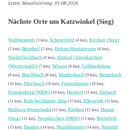
Letzte Aktualisierung: 01.08.2026
Nächste Orte um Katzwinkel (Sieg)
Wallmenroth
,
Scheuerfeld
,
Kirchen (Sieg)
(3 km)
(4 km)
,
Betzdorf
,
Birken-Honigsessen
,
(5 km)
(5 km)
(6 km)
Niederfischbach
,
Alsdorf (Altenkirchen
(6 km)
(Westerwald))
,
Wissen
,
Gebhardshain
(7 km)
(8 km)
,
Brachbach
,
Mudersbach
,
Steinebach
(8 km)
(8 km)
(9 km)
,
Morsbach
,
Friesenhagen
,
(10 km)
(10 km)
(10 km)
Freudenberg (NRW)
,
Herdorf
,
Etzbach
(10 km)
(11 km)
,
Roth bei Hamm, Sieg
,
Elkenroth
,
(11 km)
(11 km)
(11 km)
Malberg/Westerwald
,
Fürthen
,
Hamm
(12 km)
(12 km)
(Sieg)
,
Neunkirchen (NRW)
,
Weitefeld
(12 km)
(13 km)
,
Daaden
,
Neunkhausen
,
Nauroth
(13 km)
(14 km)
(14 km)