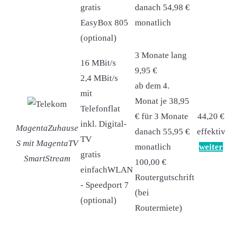
gratis
danach 54,98 €
EasyBox 805
monatlich
(optional)
3 Monate lang
16 MBit/s
9,95 €
2,4 MBit/s
ab dem 4.
mit
Monat je 38,95
Telefonflat
€ für 3 Monate
44,20 €
inkl. Digital-
MagentaZuhause
danach 55,95 €
effektiv
TV
S mit MagentaTV
monatlich
weiter
gratis
SmartStream
100,00 €
einfachWLAN
Routergutschrift
- Speedport 7
(bei
(optional)
Routermiete)