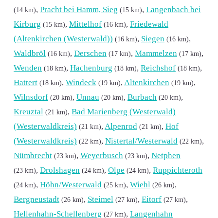
,
Pracht bei Hamm, Sieg
,
Langenbach bei
(14 km)
(15 km)
Kirburg
,
Mittelhof
,
Friedewald
(15 km)
(16 km)
(Altenkirchen (Westerwald))
,
Siegen
,
(16 km)
(16 km)
Waldbröl
,
Derschen
,
Mammelzen
,
(16 km)
(17 km)
(17 km)
Wenden
,
Hachenburg
,
Reichshof
,
(18 km)
(18 km)
(18 km)
Hattert
,
Windeck
,
Altenkirchen
,
(18 km)
(19 km)
(19 km)
Wilnsdorf
,
Unnau
,
Burbach
,
(20 km)
(20 km)
(20 km)
Kreuztal
,
Bad Marienberg (Westerwald)
(21 km)
(Westerwaldkreis)
,
Alpenrod
,
Hof
(21 km)
(21 km)
(Westerwaldkreis)
,
Nistertal/Westerwald
,
(22 km)
(22 km)
Nümbrecht
,
Weyerbusch
,
Netphen
(23 km)
(23 km)
,
Drolshagen
,
Olpe
,
Ruppichteroth
(23 km)
(24 km)
(24 km)
,
Höhn/Westerwald
,
Wiehl
,
(24 km)
(25 km)
(26 km)
Bergneustadt
,
Steimel
,
Eitorf
,
(26 km)
(27 km)
(27 km)
Hellenhahn-Schellenberg
,
Langenhahn
(27 km)