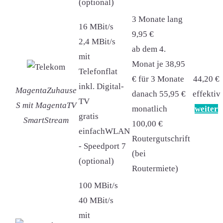
(optional)
3 Monate lang
16 MBit/s
9,95 €
2,4 MBit/s
ab dem 4.
mit
Monat je 38,95
Telefonflat
€ für 3 Monate
44,20 €
inkl. Digital-
MagentaZuhause
danach 55,95 €
effektiv
TV
S mit MagentaTV
monatlich
weiter
gratis
SmartStream
100,00 €
einfachWLAN
Routergutschrift
- Speedport 7
(bei
(optional)
Routermiete)
100 MBit/s
40 MBit/s
mit