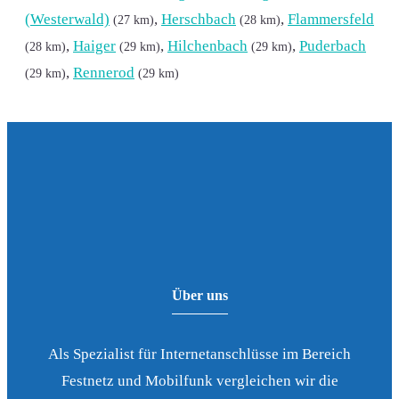
(Westerwald)
,
Herschbach
,
Flammersfeld
(27 km)
(28 km)
,
Haiger
,
Hilchenbach
,
Puderbach
(28 km)
(29 km)
(29 km)
,
Rennerod
(29 km)
(29 km)
Über uns
Als Spezialist für Internetanschlüsse im Bereich
Festnetz und Mobilfunk vergleichen wir die