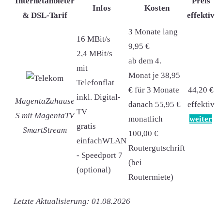
Internetanbieter
Preis
Infos
Kosten
& DSL-Tarif
effektiv
3 Monate lang
16 MBit/s
9,95 €
2,4 MBit/s
ab dem 4.
mit
Monat je 38,95
Telefonflat
€ für 3 Monate
44,20 €
inkl. Digital-
MagentaZuhause
danach 55,95 €
effektiv
TV
S mit MagentaTV
monatlich
weiter
gratis
SmartStream
100,00 €
einfachWLAN
Routergutschrift
- Speedport 7
(bei
(optional)
Routermiete)
Letzte Aktualisierung: 01.08.2026