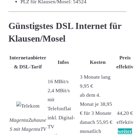
PLZ für Klausen/Mosel:
54524
Günstigstes DSL Internet für
Klausen/Mosel
Internetanbieter
Preis
Infos
Kosten
& DSL-Tarif
effektiv
3 Monate lang
16 MBit/s
9,95 €
2,4 MBit/s
ab dem 4.
mit
Monat je 38,95
Telefonflat
€ für 3 Monate
44,20 €
inkl. Digital-
MagentaZuhause
danach 55,95 €
effektiv
TV
S mit MagentaTV
monatlich
weiter