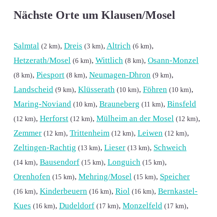
Nächste Orte um Klausen/Mosel
Salmtal
,
Dreis
,
Altrich
,
(2 km)
(3 km)
(6 km)
Hetzerath/Mosel
,
Wittlich
,
Osann-Monzel
(6 km)
(8 km)
,
Piesport
,
Neumagen-Dhron
,
(8 km)
(8 km)
(9 km)
Landscheid
,
Klüsserath
,
Föhren
,
(9 km)
(10 km)
(10 km)
Maring-Noviand
,
Brauneberg
,
Binsfeld
(10 km)
(11 km)
,
Herforst
,
Mülheim an der Mosel
,
(12 km)
(12 km)
(12 km)
Zemmer
,
Trittenheim
,
Leiwen
,
(12 km)
(12 km)
(12 km)
Zeltingen-Rachtig
,
Lieser
,
Schweich
(13 km)
(13 km)
,
Bausendorf
,
Longuich
,
(14 km)
(15 km)
(15 km)
Orenhofen
,
Mehring/Mosel
,
Speicher
(15 km)
(15 km)
,
Kinderbeuern
,
Riol
,
Bernkastel-
(16 km)
(16 km)
(16 km)
Kues
,
Dudeldorf
,
Monzelfeld
,
(16 km)
(17 km)
(17 km)