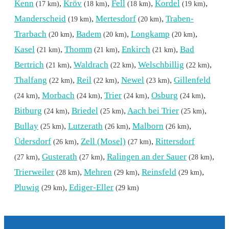
Kenn
,
Kröv
,
Fell
,
Kordel
,
(17 km)
(18 km)
(18 km)
(19 km)
Manderscheid
,
Mertesdorf
,
Traben-
(19 km)
(20 km)
Trarbach
,
Badem
,
Longkamp
,
(20 km)
(20 km)
(20 km)
Kasel
,
Thomm
,
Enkirch
,
Bad
(21 km)
(21 km)
(21 km)
Bertrich
,
Waldrach
,
Welschbillig
,
(21 km)
(22 km)
(22 km)
Thalfang
,
Reil
,
Newel
,
Gillenfeld
(22 km)
(22 km)
(23 km)
,
Morbach
,
Trier
,
Osburg
,
(24 km)
(24 km)
(24 km)
(24 km)
Bitburg
,
Briedel
,
Aach bei Trier
,
(24 km)
(25 km)
(25 km)
Bullay
,
Lutzerath
,
Malborn
,
(25 km)
(26 km)
(26 km)
Üdersdorf
,
Zell (Mosel)
,
Rittersdorf
(26 km)
(27 km)
,
Gusterath
,
Ralingen an der Sauer
,
(27 km)
(27 km)
(28 km)
Trierweiler
,
Mehren
,
Reinsfeld
,
(28 km)
(29 km)
(29 km)
Pluwig
,
Ediger-Eller
(29 km)
(29 km)