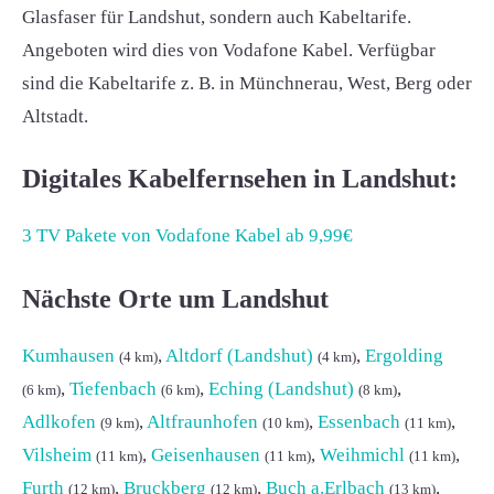
Glasfaser für Landshut, sondern auch Kabeltarife.
Angeboten wird dies von Vodafone Kabel. Verfügbar
sind die Kabeltarife z. B. in Münchnerau, West, Berg oder
Altstadt.
Digitales Kabelfernsehen in Landshut:
3 TV Pakete von Vodafone Kabel ab 9,99€
Nächste Orte um Landshut
Kumhausen
,
Altdorf (Landshut)
,
Ergolding
(4 km)
(4 km)
,
Tiefenbach
,
Eching (Landshut)
,
(6 km)
(6 km)
(8 km)
Adlkofen
,
Altfraunhofen
,
Essenbach
,
(9 km)
(10 km)
(11 km)
Vilsheim
,
Geisenhausen
,
Weihmichl
,
(11 km)
(11 km)
(11 km)
Furth
,
Bruckberg
,
Buch a.Erlbach
,
(12 km)
(12 km)
(13 km)