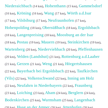
Niederaichbach
,
Hohenthann
,
Gammelsdorf
(14 km)
(15 km)
,
Kröning
,
Wang
,
Wörth a.d.Isar
(16 km)
(16 km)
(17 km)
,
Vilsbiburg
,
Neufraunhofen
,
(17 km)
(17 km)
(17 km)
Hohenpolding
,
Obersüßbach
,
Ergoldsbach
(18 km)
(18 km)
,
Langenpreising
,
Moosburg an der Isar
(18 km)
(18 km)
,
Postau
,
Mauern
,
Steinkirchen
,
(18 km)
(19 km)
(19 km)
(19 km)
Wartenberg
,
Niederviehbach
,
Pfeffenhausen
(20 km)
(20 km)
,
Velden (Landshut)
,
Rottenburg a.d.Laaber
(20 km)
(21 km)
,
Gerzen
,
Weng
,
Hörgertshausen
(21 km)
(21 km)
(21 km)
,
Bayerbach bei Ergoldsbach
,
Taufkirchen
(22 km)
(22 km)
(Vils)
,
Volkenschwand
,
Inning am Holz
(22 km)
(22 km)
,
Neufahrn in Niederbayern
,
Fraunberg
(22 km)
(22 km)
,
Loiching
,
Aham
,
Berglern
,
(23 km)
(23 km)
(24 km)
(24 km)
Bodenkirchen
,
Wurmsham
,
Langenbach
(25 km)
(25 km)
,
Haag an der Amper
,
Attenhofen
,
(26 km)
(26 km)
(26 km)