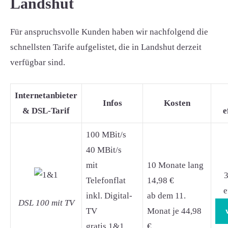
Landshut
Für anspruchsvolle Kunden haben wir nachfolgend die
schnellsten Tarife aufgelistet, die in Landshut derzeit
verfügbar sind.
Internetanbieter
Infos
Kosten
& DSL-Tarif
e
100 MBit/s
40 MBit/s
mit
10 Monate lang
3
Telefonflat
14,98 €
e
inkl. Digital-
ab dem 11.
DSL 100 mit TV
TV
Monat je 44,98
gratis 1&1
€