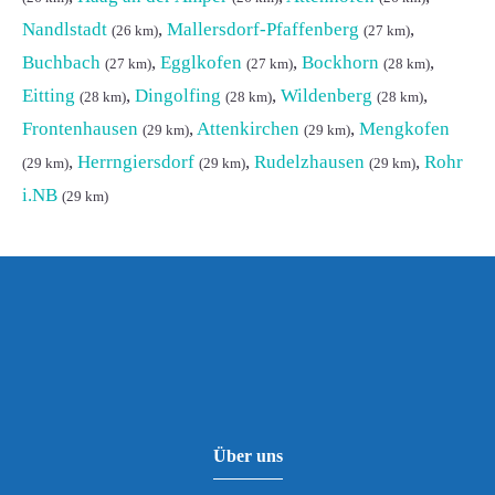
Nandlstadt
,
Mallersdorf-Pfaffenberg
,
(26 km)
(27 km)
Buchbach
,
Egglkofen
,
Bockhorn
,
(27 km)
(27 km)
(28 km)
Eitting
,
Dingolfing
,
Wildenberg
,
(28 km)
(28 km)
(28 km)
Frontenhausen
,
Attenkirchen
,
Mengkofen
(29 km)
(29 km)
,
Herrngiersdorf
,
Rudelzhausen
,
Rohr
(29 km)
(29 km)
(29 km)
i.NB
(29 km)
Über uns