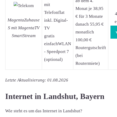
ab dem 4.
mit
Monat je 38,95
Telefonflat
4
€ für 3 Monate
MagentaZuhause
inkl. Digital-
e
danach 55,95 €
S mit MagentaTV
TV
monatlich
SmartStream
gratis
100,00 €
einfachWLAN
Routergutschrift
- Speedport 7
(bei
(optional)
Routermiete)
Letzte Aktualisierung: 01.08.2026
Internet in Landshut, Bayern
Wie steht es um das Internet in Landshut?