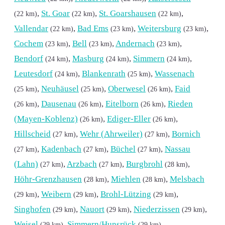
,
St. Goar
,
St. Goarshausen
,
(22 km)
(22 km)
(22 km)
Vallendar
,
Bad Ems
,
Weitersburg
,
(22 km)
(23 km)
(23 km)
Cochem
,
Bell
,
Andernach
,
(23 km)
(23 km)
(23 km)
Bendorf
,
Masburg
,
Simmern
,
(24 km)
(24 km)
(24 km)
Leutesdorf
,
Blankenrath
,
Wassenach
(24 km)
(25 km)
,
Neuhäusel
,
Oberwesel
,
Faid
(25 km)
(25 km)
(26 km)
,
Dausenau
,
Eitelborn
,
Rieden
(26 km)
(26 km)
(26 km)
(Mayen-Koblenz)
,
Ediger-Eller
,
(26 km)
(26 km)
Hillscheid
,
Wehr (Ahrweiler)
,
Bornich
(27 km)
(27 km)
,
Kadenbach
,
Büchel
,
Nassau
(27 km)
(27 km)
(27 km)
(Lahn)
,
Arzbach
,
Burgbrohl
,
(27 km)
(27 km)
(28 km)
Höhr-Grenzhausen
,
Miehlen
,
Melsbach
(28 km)
(28 km)
,
Weibern
,
Brohl-Lützing
,
(29 km)
(29 km)
(29 km)
Singhofen
,
Nauort
,
Niederzissen
,
(29 km)
(29 km)
(29 km)
Weisel
,
Simmern/Hunsrück
(29 km)
(29 km)