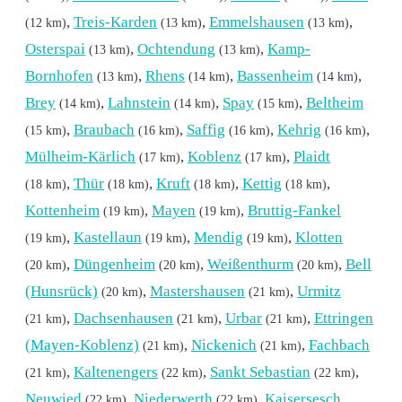
,
Treis-Karden
,
Emmelshausen
,
(12 km)
(13 km)
(13 km)
Osterspai
,
Ochtendung
,
Kamp-
(13 km)
(13 km)
Bornhofen
,
Rhens
,
Bassenheim
,
(13 km)
(14 km)
(14 km)
Brey
,
Lahnstein
,
Spay
,
Beltheim
(14 km)
(14 km)
(15 km)
,
Braubach
,
Saffig
,
Kehrig
,
(15 km)
(16 km)
(16 km)
(16 km)
Mülheim-Kärlich
,
Koblenz
,
Plaidt
(17 km)
(17 km)
,
Thür
,
Kruft
,
Kettig
,
(18 km)
(18 km)
(18 km)
(18 km)
Kottenheim
,
Mayen
,
Bruttig-Fankel
(19 km)
(19 km)
,
Kastellaun
,
Mendig
,
Klotten
(19 km)
(19 km)
(19 km)
,
Düngenheim
,
Weißenthurm
,
Bell
(20 km)
(20 km)
(20 km)
(Hunsrück)
,
Mastershausen
,
Urmitz
(20 km)
(21 km)
,
Dachsenhausen
,
Urbar
,
Ettringen
(21 km)
(21 km)
(21 km)
(Mayen-Koblenz)
,
Nickenich
,
Fachbach
(21 km)
(21 km)
,
Kaltenengers
,
Sankt Sebastian
,
(21 km)
(22 km)
(22 km)
Neuwied
,
Niederwerth
,
Kaisersesch
(22 km)
(22 km)