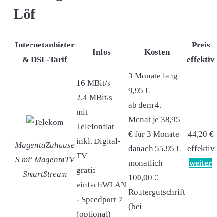
Löf
Internetanbieter
Preis
Infos
Kosten
& DSL-Tarif
effektiv
3 Monate lang
16 MBit/s
9,95 €
2,4 MBit/s
ab dem 4.
mit
Monat je 38,95
Telefonflat
€ für 3 Monate
44,20 €
inkl. Digital-
MagentaZuhause
danach 55,95 €
effektiv
TV
S mit MagentaTV
monatlich
weiter
gratis
SmartStream
100,00 €
einfachWLAN
Routergutschrift
- Speedport 7
(bei
(optional)