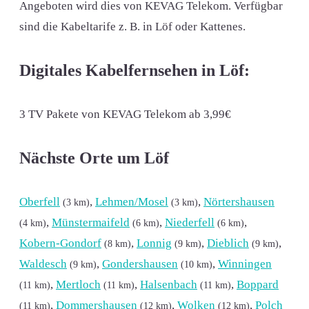
Angeboten wird dies von KEVAG Telekom. Verfügbar
sind die Kabeltarife z. B. in Löf oder Kattenes.
Digitales Kabelfernsehen in Löf:
3 TV Pakete von KEVAG Telekom ab 3,99€
Nächste Orte um Löf
Oberfell
,
Lehmen/Mosel
,
Nörtershausen
(3 km)
(3 km)
,
Münstermaifeld
,
Niederfell
,
(4 km)
(6 km)
(6 km)
Kobern-Gondorf
,
Lonnig
,
Dieblich
,
(8 km)
(9 km)
(9 km)
Waldesch
,
Gondershausen
,
Winningen
(9 km)
(10 km)
,
Mertloch
,
Halsenbach
,
Boppard
(11 km)
(11 km)
(11 km)
,
Dommershausen
,
Wolken
,
Polch
(11 km)
(12 km)
(12 km)