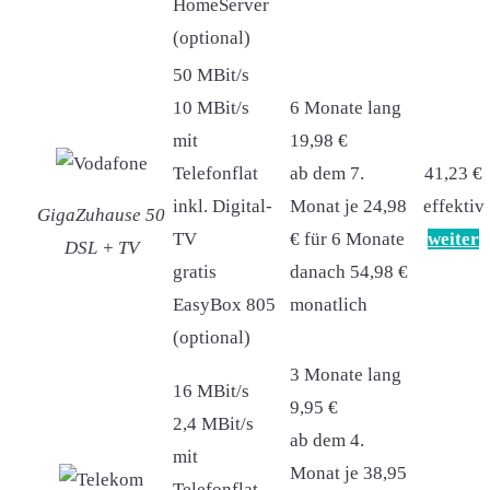
HomeServer
(optional)
50 MBit/s
10 MBit/s
6 Monate lang
mit
19,98 €
Telefonflat
ab dem 7.
41,23 €
inkl. Digital-
Monat je 24,98
effektiv
GigaZuhause 50
TV
€ für 6 Monate
weiter
DSL + TV
gratis
danach 54,98 €
EasyBox 805
monatlich
(optional)
3 Monate lang
16 MBit/s
9,95 €
2,4 MBit/s
ab dem 4.
mit
Monat je 38,95
Telefonflat