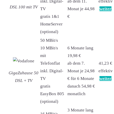
inkl. Digital-
ab dem 11.
effektiv
DSL 100 mit TV
TV
Monat je 44,98
weiter
gratis 1&1
€
HomeServer
(optional)
50 MBit/s
10 MBit/s
6 Monate lang
mit
19,98 €
Telefonflat
ab dem 7.
41,23 €
inkl. Digital-
Monat je 24,98
effektiv
GigaZuhause 50
TV
€ für 6 Monate
weiter
DSL + TV
gratis
danach 54,98 €
EasyBox 805
monatlich
(optional)
3 Monate lang
16 MBit/s