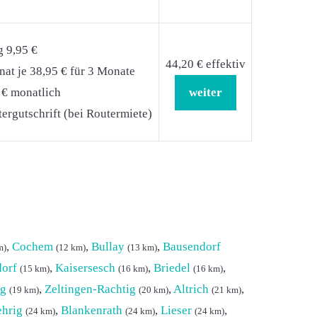
g 9,95 €
44,20 € effektiv
at je 38,95 € für 3 Monate
 € monatlich
weiter
ergutschrift (bei Routermiete)
,
Cochem
,
Bullay
,
Bausendorf
m)
(12 km)
(13 km)
orf
,
Kaisersesch
,
Briedel
,
(15 km)
(16 km)
(16 km)
rg
,
Zeltingen-Rachtig
,
Altrich
,
(19 km)
(20 km)
(21 km)
hrig
,
Blankenrath
,
Lieser
,
(24 km)
(24 km)
(24 km)