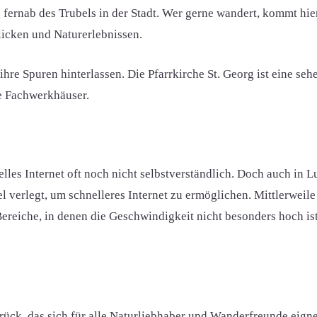
ernab des Trubels in der Stadt. Wer gerne wandert, kommt hier 
cken und Naturerlebnissen.
ihre Spuren hinterlassen. Die Pfarrkirche St. Georg ist eine se
e Fachwerkhäuser.
lles Internet oft noch nicht selbstverständlich. Doch auch in L
verlegt, um schnelleres Internet zu ermöglichen. Mittlerweile 
Bereiche, in denen die Geschwindigkeit nicht besonders hoch is
srück, das sich für alle Naturliebhaber und Wanderfreunde eigne