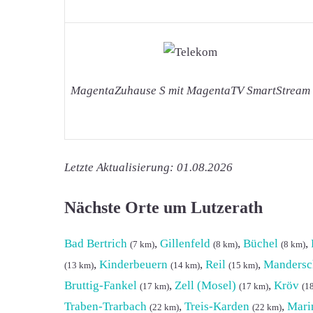
MagentaZuhause S mit MagentaTV SmartStream
Letzte Aktualisierung: 01.08.2026
Nächste Orte um Lutzerath
Bad Bertrich
,
Gillenfeld
,
Büchel
,
(7 km)
(8 km)
(8 km)
,
Kinderbeuern
,
Reil
,
Mandersc
(13 km)
(14 km)
(15 km)
Bruttig-Fankel
,
Zell (Mosel)
,
Kröv
(17 km)
(17 km)
(1
Traben-Trarbach
,
Treis-Karden
,
Mari
(22 km)
(22 km)