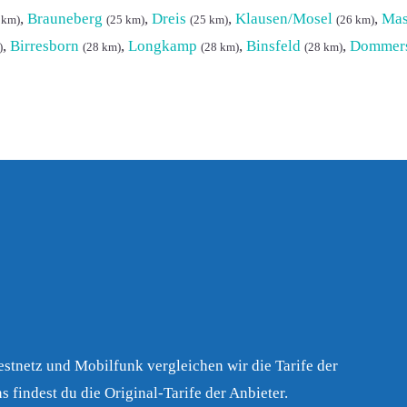
,
Brauneberg
,
Dreis
,
Klausen/Mosel
,
Mas
 km)
(25 km)
(25 km)
(26 km)
,
Birresborn
,
Longkamp
,
Binsfeld
,
Dommer
)
(28 km)
(28 km)
(28 km)
Festnetz und Mobilfunk vergleichen wir die Tarife der
s findest du die Original-Tarife der Anbieter.