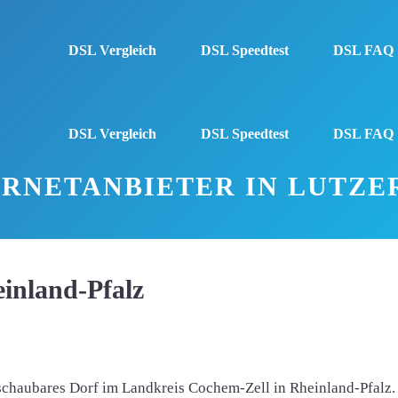
DSL Vergleich
DSL Speedtest
DSL FAQ
DSL Vergleich
DSL Speedtest
DSL FAQ
ERNETANBIETER IN LUTZE
einland-Pfalz
schaubares Dorf im Landkreis Cochem-Zell in Rheinland-Pfalz. E