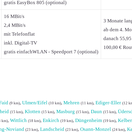
gratis EasyBox 805 (optional)
16 MBit/s
3 Monate lan
2,4 MBit/s
ab dem 4. Mon
mit Telefonflat
danach 55,95
inkl. Digital-TV
100,00 € Rout
gratis einfachWLAN - Speedport 7 (optional)
Faid
,
Ulmen/Eifel
,
Mehren
,
Ediger-Eller
(9 km)
(10 km)
(11 km)
(12 k
heid
,
Klotten
,
Masburg
,
Daun
,
Üdersd
(15 km)
(15 km)
(15 km)
(15 km)
,
Wittlich
,
Enkirch
,
Düngenheim
,
Kelbe
8 km)
(18 km)
(19 km)
(19 km)
ng-Noviand
,
Landscheid
,
Osann-Monzel
,
Ke
(23 km)
(23 km)
(24 km)