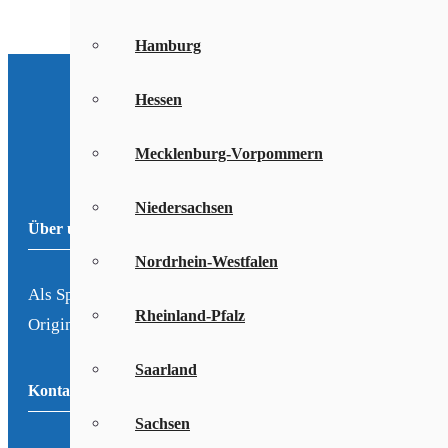
Hamburg
Hessen
Mecklenburg-Vorpommern
Niedersachsen
Über uns
Nordrhein-Westfalen
Als Spezialist für Internetanschlüsse im Bereich Festnetz u
Rheinland-Pfalz
Original-Tarife der Anbieter.
Saarland
Kontakt
Sachsen