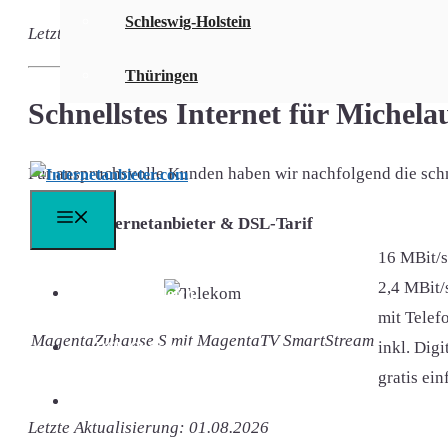
Schleswig-Holstein
Letzte Aktualisierung: 01.08.2026
Thüringen
Schnellstes Internet für Michela
Für anspruchsvolle Kunden haben wir nachfolgend die schnel
Menü
Internetanbieter & DSL-Tarif
16 MBit/s
2,4 MBit/
DSL Vergleich
mit Telefo
MagentaZuhause S mit MagentaTV SmartStream
inkl. Dig
DSL Speedtest
gratis ei
DSL FAQ
Letzte Aktualisierung: 01.08.2026