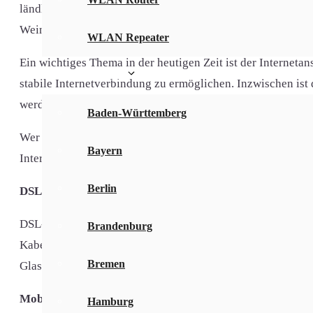
ländliche Idylle zieht jedoch viele Besucher an, die beis
Weinbau ist in Michelau im Steigerwald tief verwurzelt und 
WLAN Repeater
Ein wichtiges Thema in der heutigen Zeit ist der Interneta
Bundesländer
stabile Internetverbindung zu ermöglichen. Inzwischen ist
werden können. So wird auch in diesem ländlichen Gebiet d
Baden-Württemberg
Wer Ruhe und Entspannung in der Natur sucht, ist in Miche
Bayern
Internet, um den Anschluss an die digitale Welt nicht zu ve
Berlin
DSL und Kabel in Michelau i.Steigerwald
DSL-Ausbau: 99%
Brandenburg
Kabel-Ausbau: %
Bremen
Glasfaser-Ausbau: 2%
Mobiles Internet in Michelau i.Steigerwald
Hamburg