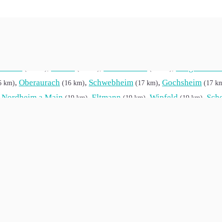
schwarzach
,
Gerolzhofen
,
Ebrach
,
Donnersd
(4 km)
(6 km)
(8 km)
onfurt
,
Theres
,
Wiesentheid
,
Burgwindhe
(13 km)
(14 km)
(14 km)
,
Oberaurach
,
Schwebheim
,
Gochsheim
6 km)
(16 km)
(17 km)
(17 k
,
Nordheim a.Main
,
Eltmann
,
Wipfeld
,
Sch
(19 km)
(19 km)
(19 km)
fenrheinfeld
,
Ebelsbach
,
Schlüsselfeld
,
Gr
(21 km)
(21 km)
(21 km)
,
Schweinfurt
,
Königsberg in Bayern
,
Burghasl
m)
(22 km)
(23 km)
,
Rödelsee
,
Waigolshausen
,
Burgebrach
 km)
(24 km)
(24 km)
(24 k
,
Iphofen
,
Oberpleichfeld
,
Walsdorf
,
5 km)
(26 km)
(26 km)
(26 km)
eim
,
Lauter
,
Bergtheim
,
Geldersheim
(27 km)
(27 km)
(27 km)
(27 km
eichfeld
,
Euerbach
,
Willanzheim
,
Markt Bi
(28 km)
(28 km)
(29 km)