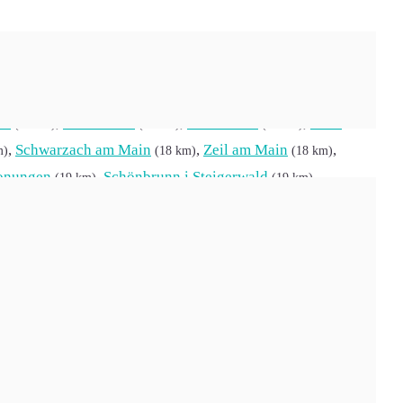
orf
,
Sulzheim
,
Rauhenebrach
,
(8 km)
(10 km)
(10 km)
im
,
Geiselwind
,
Kolitzheim
,
Sand
(15 km)
(15 km)
(15 km)
,
Schwarzach am Main
,
Zeil am Main
,
m)
(18 km)
(18 km)
onungen
,
Schönbrunn i.Steigerwald
,
(19 km)
(19 km)
oßlangheim
,
Oberscheinfeld
,
Schwanfeld
(22 km)
(22 km)
ach
,
Prosselsheim
,
Riedbach
,
(23 km)
(23 km)
(23 km)
,
Markt Taschendorf
,
Üchtelhausen
,
m)
(24 km)
(25 km)
Werneck
,
Markt Einersheim
,
Kirchlauter
(26 km)
(26 km)
,
Wachenroth
,
Buchbrunn
,
Kitzingen
,
)
(27 km)
(27 km)
(27 km)
bart
,
Vestenbergsgreuth
,
Aidhausen
,
(29 km)
(29 km)
(29 km)