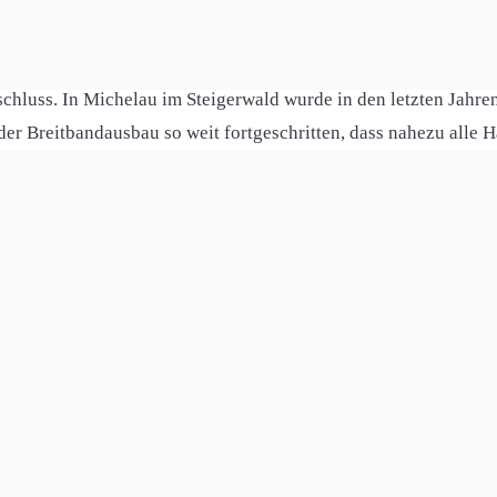
pielsweise die Burganlage besichtigen oder auf einem der Wande
lockt jedes Jahr zahlreiche Touristen an.
nschluss. In Michelau im Steigerwald wurde in den letzten Jahr
 der Breitbandausbau so weit fortgeschritten, dass nahezu alle
ie Digitalisierung vorangetrieben und die Bewohner können von
lau im Steigerwald genau richtig. Die Gemeinde bietet jedoch a
rlieren. Ein Ort, der sich wohl in der Balance zwischen Traditi