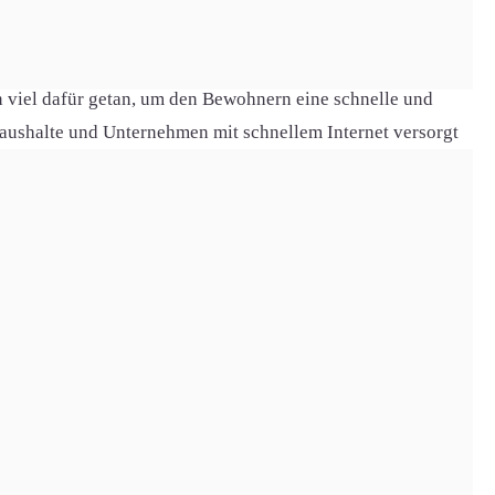
rwege die Natur genießen möchten. Auch der traditionelle
en viel dafür getan, um den Bewohnern eine schnelle und
 Haushalte und Unternehmen mit schnellem Internet versorgt
 den Vorzügen des Internets profitieren.
uch moderne Infrastrukturen, wie beispielsweise schnelles
on und Moderne befindet.