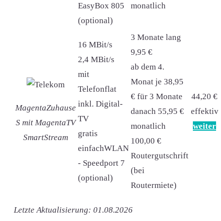
EasyBox 805
monatlich
(optional)
3 Monate lang
16 MBit/s
9,95 €
2,4 MBit/s
ab dem 4.
mit
Monat je 38,95
Telefonflat
€ für 3 Monate
44,20 €
inkl. Digital-
MagentaZuhause
danach 55,95 €
effektiv
TV
S mit MagentaTV
monatlich
weiter
gratis
SmartStream
100,00 €
einfachWLAN
Routergutschrift
- Speedport 7
(bei
(optional)
Routermiete)
Letzte Aktualisierung: 01.08.2026