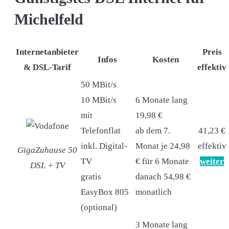
Michelfeld
Internetanbieter
Preis
Infos
Kosten
& DSL-Tarif
effektiv
50 MBit/s
10 MBit/s
6 Monate lang
mit
19,98 €
Telefonflat
ab dem 7.
41,23 €
inkl. Digital-
Monat je 24,98
effektiv
GigaZuhause 50
TV
€ für 6 Monate
weiter
DSL + TV
gratis
danach 54,98 €
EasyBox 805
monatlich
(optional)
3 Monate lang