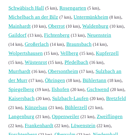
Schwäbisch Hall
,
Rosengarten
,
(5 km)
(5 km)
Michelbach an der Bilz
,
Untermünkheim
,
(7 km)
(8 km)
Mainhardt
,
Oberrot
,
Waldenburg
,
(10 km)
(10 km)
(10 km)
Gaildorf
,
Fichtenberg
,
Neuenstein
(13 km)
(13 km)
,
Großerlach
,
Braunsbach
,
(14 km)
(14 km)
(14 km)
Wolpertshausen
,
Vellberg
,
Kupferzell
(15 km)
(15 km)
,
Wüstenrot
,
Pfedelbach
,
(15 km)
(15 km)
(16 km)
Murrhardt
,
Obersontheim
,
Sulzbach an
(16 km)
(17 km)
der Murr
,
Öhringen
,
Bühlertann
,
(17 km)
(18 km)
(18 km)
Spiegelberg
,
Ilshofen
,
Gschwend
,
(19 km)
(20 km)
(20 km)
Kaisersbach
,
Sulzbach-Laufen
,
Bretzfeld
(20 km)
(20 km)
,
Künzelsau
,
Bühlerzell
,
(21 km)
(21 km)
(21 km)
Langenburg
,
Oppenweiler
,
Zweiflingen
(21 km)
(21 km)
,
Frankenhardt
,
Löwenstein
,
(22 km)
(22 km)
(22 km)
Forchtenberg
,
Obersulm
,
Niedernhall
(23 km)
(23 km)