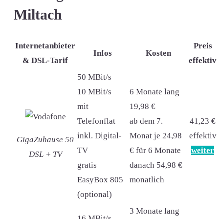
Miltach
Internetanbieter
Preis
Infos
Kosten
& DSL-Tarif
effektiv
50 MBit/s
10 MBit/s
6 Monate lang
mit
19,98 €
Telefonflat
ab dem 7.
41,23 €
inkl. Digital-
Monat je 24,98
effektiv
GigaZuhause 50
TV
€ für 6 Monate
weiter
DSL + TV
gratis
danach 54,98 €
EasyBox 805
monatlich
(optional)
3 Monate lang
16 MBit/s