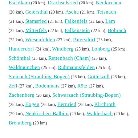
Eschlkam
,
Drachselsried
,
Neukirchen
(20 km)
(20 km)
,
Geiersthal
,
Ascha
,
Teisnach
(20 km)
(20 km)
(21 km)
,
Stamsried
,
Falkenfels
,
Lam
(21 km)
(21 km)
(22 km)
,
Mitterfels
,
Falkenstein
,
Böbrach
(22 km)
(22 km)
(22 km)
,
Wiesenfelden
,
Patersdorf
,
(22 km)
(23 km)
(23 km)
Hunderdorf
,
Windberg
,
Lohberg
,
(24 km)
(25 km)
(25 km)
Schönthal
,
Rettenbach (Cham)
,
(25 km)
(25 km)
Waldmünchen
,
Ruhmannsfelden
,
(25 km)
(25 km)
Steinach (Straubing-Bogen)
,
Gotteszell
,
(26 km)
(26 km)
Zell
,
Bodenmais
,
Rötz
,
(27 km)
(27 km)
(27 km)
Zachenberg
,
Schwarzach (Straubing-Bogen)
(28 km)
,
Bogen
,
Bernried
,
Kirchroth
(28 km)
(28 km)
(28 km)
,
Neukirchen-Balbini
,
Walderbach
,
(29 km)
(29 km)
(29 km)
Brennberg
(29 km)