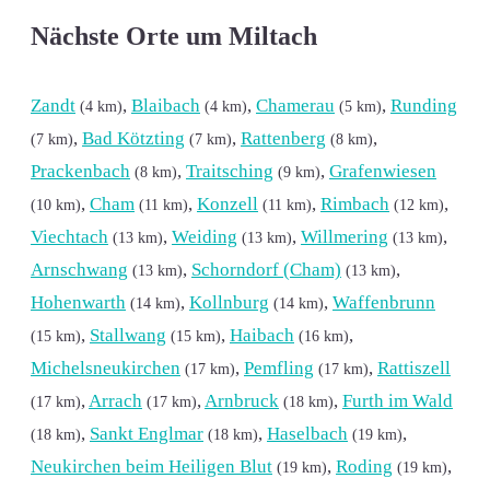
Nächste Orte um Miltach
Zandt
,
Blaibach
,
Chamerau
,
Runding
(4 km)
(4 km)
(5 km)
,
Bad Kötzting
,
Rattenberg
,
(7 km)
(7 km)
(8 km)
Prackenbach
,
Traitsching
,
Grafenwiesen
(8 km)
(9 km)
,
Cham
,
Konzell
,
Rimbach
,
(10 km)
(11 km)
(11 km)
(12 km)
Viechtach
,
Weiding
,
Willmering
,
(13 km)
(13 km)
(13 km)
Arnschwang
,
Schorndorf (Cham)
,
(13 km)
(13 km)
Hohenwarth
,
Kollnburg
,
Waffenbrunn
(14 km)
(14 km)
,
Stallwang
,
Haibach
,
(15 km)
(15 km)
(16 km)
Michelsneukirchen
,
Pemfling
,
Rattiszell
(17 km)
(17 km)
,
Arrach
,
Arnbruck
,
Furth im Wald
(17 km)
(17 km)
(18 km)
,
Sankt Englmar
,
Haselbach
,
(18 km)
(18 km)
(19 km)
Neukirchen beim Heiligen Blut
,
Roding
,
(19 km)
(19 km)