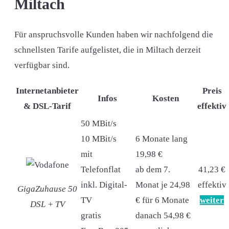
Miltach
Für anspruchsvolle Kunden haben wir nachfolgend die
schnellsten Tarife aufgelistet, die in Miltach derzeit
verfügbar sind.
Internetanbieter
Preis
Infos
Kosten
& DSL-Tarif
effektiv
50 MBit/s
10 MBit/s
6 Monate lang
mit
19,98 €
Telefonflat
ab dem 7.
41,23 €
inkl. Digital-
Monat je 24,98
effektiv
GigaZuhause 50
TV
€ für 6 Monate
weiter
DSL + TV
gratis
danach 54,98 €