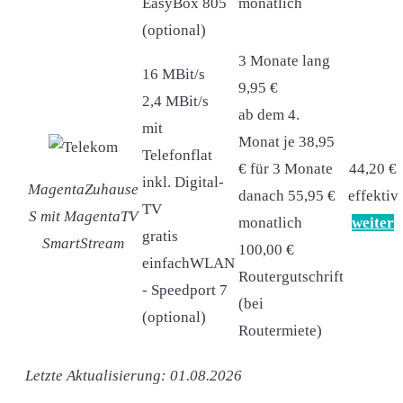
EasyBox 805
monatlich
(optional)
3 Monate lang
16 MBit/s
9,95 €
2,4 MBit/s
ab dem 4.
mit
Monat je 38,95
Telefonflat
€ für 3 Monate
44,20 €
inkl. Digital-
MagentaZuhause
danach 55,95 €
effektiv
TV
S mit MagentaTV
monatlich
weiter
gratis
SmartStream
100,00 €
einfachWLAN
Routergutschrift
- Speedport 7
(bei
(optional)
Routermiete)
Letzte Aktualisierung: 01.08.2026