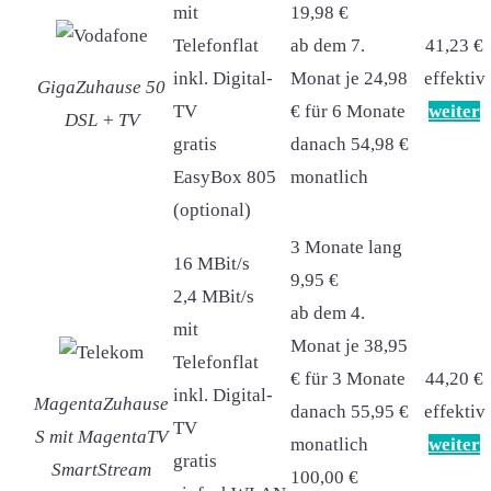
mit
19,98 €
Telefonflat
ab dem 7.
41,23 €
inkl. Digital-
Monat je 24,98
effektiv
GigaZuhause 50
TV
€ für 6 Monate
weiter
DSL + TV
gratis
danach 54,98 €
EasyBox 805
monatlich
(optional)
3 Monate lang
16 MBit/s
9,95 €
2,4 MBit/s
ab dem 4.
mit
Monat je 38,95
Telefonflat
€ für 3 Monate
44,20 €
inkl. Digital-
MagentaZuhause
danach 55,95 €
effektiv
TV
S mit MagentaTV
monatlich
weiter
gratis
SmartStream
100,00 €