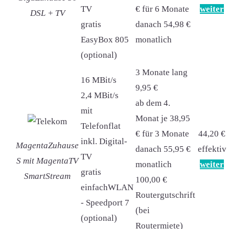
TV
€ für 6 Monate
weiter
DSL + TV
gratis
danach 54,98 €
EasyBox 805
monatlich
(optional)
3 Monate lang
16 MBit/s
9,95 €
2,4 MBit/s
ab dem 4.
mit
Monat je 38,95
Telefonflat
€ für 3 Monate
44,20 €
inkl. Digital-
MagentaZuhause
danach 55,95 €
effektiv
TV
S mit MagentaTV
monatlich
weiter
gratis
SmartStream
100,00 €
einfachWLAN
Routergutschrift
- Speedport 7
(bei
(optional)
Routermiete)