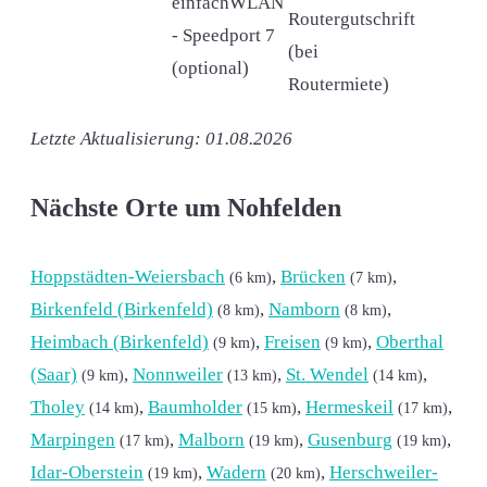
einfachWLAN
Routergutschrift
- Speedport 7
(bei
(optional)
Routermiete)
Letzte Aktualisierung: 01.08.2026
Nächste Orte um Nohfelden
Hoppstädten-Weiersbach
,
Brücken
,
(6 km)
(7 km)
Birkenfeld (Birkenfeld)
,
Namborn
,
(8 km)
(8 km)
Heimbach (Birkenfeld)
,
Freisen
,
Oberthal
(9 km)
(9 km)
(Saar)
,
Nonnweiler
,
St. Wendel
,
(9 km)
(13 km)
(14 km)
Tholey
,
Baumholder
,
Hermeskeil
,
(14 km)
(15 km)
(17 km)
Marpingen
,
Malborn
,
Gusenburg
,
(17 km)
(19 km)
(19 km)
Idar-Oberstein
,
Wadern
,
Herschweiler-
(19 km)
(20 km)