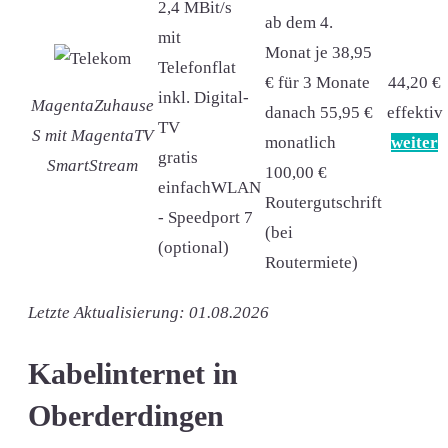
2,4 MBit/s
ab dem 4.
mit
Monat je 38,95
Telefonflat
€ für 3 Monate
44,20 €
inkl. Digital-
MagentaZuhause
danach 55,95 €
effektiv
TV
S mit MagentaTV
monatlich
weiter
gratis
SmartStream
100,00 €
einfachWLAN
Routergutschrift
- Speedport 7
(bei
(optional)
Routermiete)
Letzte Aktualisierung: 01.08.2026
Kabelinternet in
Oberderdingen