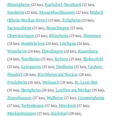
Bönnigheim
,
Karlsdorf-Neuthard
,
(22 km)
(22 km)
Sinsheim
,
Massenbachhausen
,
Malsch
(22 km)
(22 km)
(Rhein-Neckar-Kreis)
,
Erligheim
,
(23 km)
(23 km)
Sachsenheim
,
Remchingen
,
(23 km)
(23 km)
Oberriexingen
,
Mönsheim
,
Stutensee
(23 km)
(23 km)
,
Hambrücken
,
Löchgau
,
(24 km)
(24 km)
(24 km)
Wimsheim
,
Eberdingen
,
Rauenberg
(24 km)
(24 km)
,
Nordheim
,
Keltern
,
Birkenfeld
(24 km)
(25 km)
(25 km)
,
Leingarten
,
Dielheim
,
Graben-
(25 km)
(25 km)
(25 km)
Neudorf
,
Kirchheim am Neckar
,
(26 km)
(26 km)
Friolzheim
,
Weissach
,
St. Leon-Rot
(26 km)
(26 km)
,
Besigheim
,
Lauffen am Neckar
,
(26 km)
(26 km)
(26 km)
Zuzenhausen
,
Walheim
,
Gemmrigheim
(27 km)
(27 km)
,
Tiefenbronn
,
Wiesloch
,
(27 km)
(27 km)
(27 km)
Markgröningen
,
Karlsbad
,
(27 km)
(28 km)