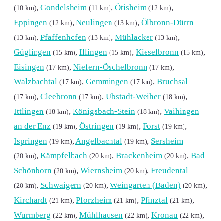
,
Gondelsheim
,
Ötisheim
,
(10 km)
(11 km)
(12 km)
Eppingen
,
Neulingen
,
Ölbronn-Dürrn
(12 km)
(13 km)
,
Pfaffenhofen
,
Mühlacker
,
(13 km)
(13 km)
(13 km)
Güglingen
,
Illingen
,
Kieselbronn
,
(15 km)
(15 km)
(15 km)
Eisingen
,
Niefern-Öschelbronn
,
(17 km)
(17 km)
Walzbachtal
,
Gemmingen
,
Bruchsal
(17 km)
(17 km)
,
Cleebronn
,
Ubstadt-Weiher
,
(17 km)
(17 km)
(18 km)
Ittlingen
,
Königsbach-Stein
,
Vaihingen
(18 km)
(18 km)
an der Enz
,
Östringen
,
Forst
,
(19 km)
(19 km)
(19 km)
Ispringen
,
Angelbachtal
,
Sersheim
(19 km)
(19 km)
,
Kämpfelbach
,
Brackenheim
,
Bad
(20 km)
(20 km)
(20 km)
Schönborn
,
Wiernsheim
,
Freudental
(20 km)
(20 km)
,
Schwaigern
,
Weingarten (Baden)
,
(20 km)
(20 km)
(20 km)
Kirchardt
,
Pforzheim
,
Pfinztal
,
(21 km)
(21 km)
(21 km)
Wurmberg
,
Mühlhausen
,
Kronau
,
(22 km)
(22 km)
(22 km)