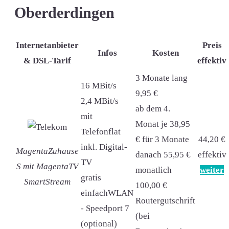
Oberderdingen
Internetanbieter
Preis
Infos
Kosten
& DSL-Tarif
effektiv
3 Monate lang
16 MBit/s
9,95 €
2,4 MBit/s
ab dem 4.
mit
Monat je 38,95
Telefonflat
€ für 3 Monate
44,20 €
inkl. Digital-
MagentaZuhause
danach 55,95 €
effektiv
TV
S mit MagentaTV
monatlich
weiter
gratis
SmartStream
100,00 €
einfachWLAN
Routergutschrift
- Speedport 7
(bei
(optional)