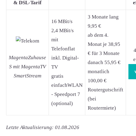
& DSL-Tarif
e
3 Monate lang
16 MBit/s
9,95 €
2,4 MBit/s
ab dem 4.
mit
Monat je 38,95
Telefonflat
4
€ für 3 Monate
MagentaZuhause
inkl. Digital-
e
danach 55,95 €
S mit MagentaTV
TV
monatlich
SmartStream
gratis
100,00 €
einfachWLAN
Routergutschrift
- Speedport 7
(bei
(optional)
Routermiete)
Letzte Aktualisierung: 01.08.2026