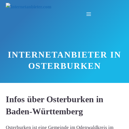
Zum
Inhalt
Menü
springen
INTERNETANBIETER IN
OSTERBURKEN
Infos über Osterburken in
Baden-Württemberg
Osterburken ist eine Gemeinde im Odenwaldkreis im