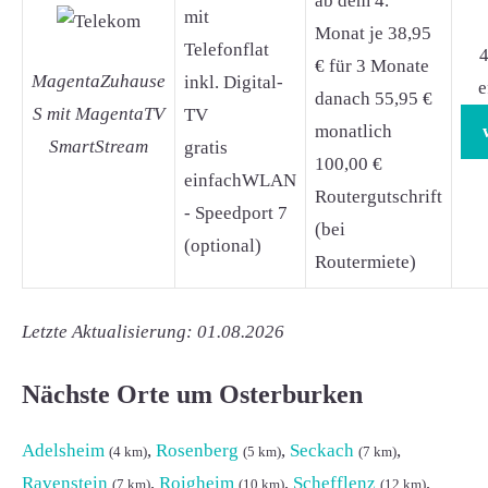
ab dem 4.
mit
Monat je 38,95
Telefonflat
4
€ für 3 Monate
MagentaZuhause
inkl. Digital-
e
danach 55,95 €
S mit MagentaTV
TV
monatlich
SmartStream
gratis
100,00 €
einfachWLAN
Routergutschrift
- Speedport 7
(bei
(optional)
Routermiete)
Letzte Aktualisierung: 01.08.2026
Nächste Orte um Osterburken
Adelsheim
,
Rosenberg
,
Seckach
,
(4 km)
(5 km)
(7 km)
Ravenstein
,
Roigheim
,
Schefflenz
,
(7 km)
(10 km)
(12 km)