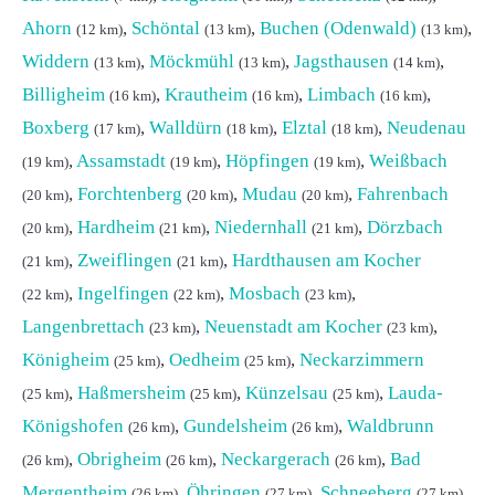
Ahorn
,
Schöntal
,
Buchen (Odenwald)
,
(12 km)
(13 km)
(13 km)
Widdern
,
Möckmühl
,
Jagsthausen
,
(13 km)
(13 km)
(14 km)
Billigheim
,
Krautheim
,
Limbach
,
(16 km)
(16 km)
(16 km)
Boxberg
,
Walldürn
,
Elztal
,
Neudenau
(17 km)
(18 km)
(18 km)
,
Assamstadt
,
Höpfingen
,
Weißbach
(19 km)
(19 km)
(19 km)
,
Forchtenberg
,
Mudau
,
Fahrenbach
(20 km)
(20 km)
(20 km)
,
Hardheim
,
Niedernhall
,
Dörzbach
(20 km)
(21 km)
(21 km)
,
Zweiflingen
,
Hardthausen am Kocher
(21 km)
(21 km)
,
Ingelfingen
,
Mosbach
,
(22 km)
(22 km)
(23 km)
Langenbrettach
,
Neuenstadt am Kocher
,
(23 km)
(23 km)
Königheim
,
Oedheim
,
Neckarzimmern
(25 km)
(25 km)
,
Haßmersheim
,
Künzelsau
,
Lauda-
(25 km)
(25 km)
(25 km)
Königshofen
,
Gundelsheim
,
Waldbrunn
(26 km)
(26 km)
,
Obrigheim
,
Neckargerach
,
Bad
(26 km)
(26 km)
(26 km)
Mergentheim
,
Öhringen
,
Schneeberg
,
(26 km)
(27 km)
(27 km)