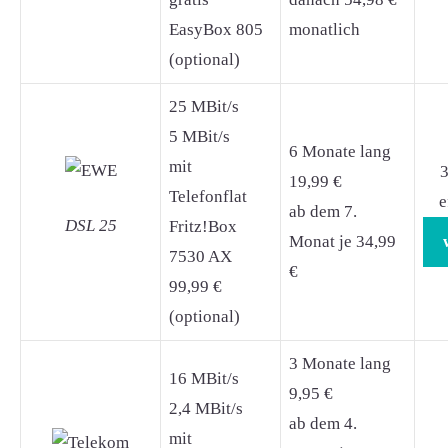
EasyBox 805
monatlich
(optional)
25 MBit/s
5 MBit/s
6 Monate lang
mit
3
19,99 €
Telefonflat
e
ab dem 7.
DSL 25
Fritz!Box
Monat je 34,99
7530 AX
€
99,99 €
(optional)
3 Monate lang
16 MBit/s
9,95 €
2,4 MBit/s
ab dem 4.
mit