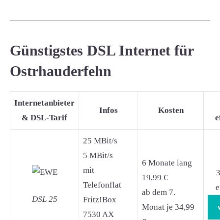
Günstigstes DSL Internet für
Ostrhauderfehn
Internetanbieter
Infos
Kosten
& DSL-Tarif
e
25 MBit/s
5 MBit/s
6 Monate lang
mit
3
19,99 €
Telefonflat
e
ab dem 7.
DSL 25
Fritz!Box
Monat je 34,99
7530 AX