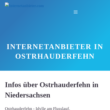
Zum
Inhalt
Menü
springen
INTERNETANBIETER IN
OSTRHAUDERFEHN
Infos über Ostrhauderfehn in
Niedersachsen
Ostrhauderfehn - Idylle am Flusslauf.