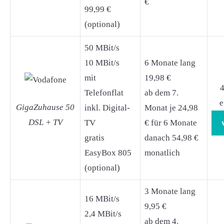
€
99,99 €
(optional)
50 MBit/s
10 MBit/s
6 Monate lang
mit
19,98 €
4
Telefonflat
ab dem 7.
e
GigaZuhause 50
inkl. Digital-
Monat je 24,98
DSL + TV
TV
€ für 6 Monate
gratis
danach 54,98 €
EasyBox 805
monatlich
(optional)
3 Monate lang
16 MBit/s
9,95 €
2,4 MBit/s
ab dem 4.