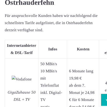
Ostrhauderfehn
Für anspruchsvolle Kunden haben wir nachfolgend die
schnellsten Tarife aufgelistet, die in Ostrhauderfehn
derzeit verfügbar sind.
Internetanbieter
Infos
Kosten
& DSL-Tarif
e
50 MBit/s
10 MBit/s
6 Monate lang
mit
19,98 €
4
Telefonflat
ab dem 7.
e
GigaZuhause 50
inkl. Digital-
Monat je 24,98
DSL + TV
TV
€ für 6 Monate
gratis
danach 54,98 €