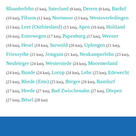
Rhauderfehn
,
Saterland
,
Detern
,
Barßel
(5 km)
(9 km)
(9 km)
,
Filsum
,
Nortmoor
,
Westoverledingen
(10 km)
(12 km)
(13 km)
,
Leer (Ostfriesland)
,
Apen
,
Holtland
(13 km)
(15 km)
(16 km)
,
Esterwegen
,
Papenburg
,
Weener
(16 km)
(17 km)
(17 km)
,
Hesel
,
Surwold
,
Uplengen
,
(18 km)
(19 km)
(20 km)
(21 km)
Friesoythe
,
Jemgum
,
Neukamperfehn
,
(21 km)
(21 km)
(23 km)
Neubörger
,
Westerstede
,
Moormerland
(24 km)
(24 km)
,
Bunde
,
Lorup
,
Lehe
,
Edewecht
(24 km)
(24 km)
(24 km)
(25 km)
,
Rhede (Ems)
,
Börger
,
Rastdorf
(25 km)
(25 km)
(26 km)
,
Heede
,
Bad Zwischenahn
,
Dörpen
(27 km)
(27 km)
(27 km)
,
Bösel
(27 km)
(28 km)