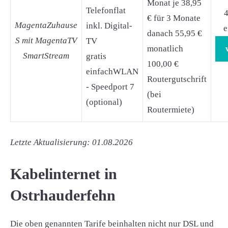
Monat je 38,95
Telefonflat
4
€ für 3 Monate
MagentaZuhause
inkl. Digital-
e
danach 55,95 €
S mit MagentaTV
TV
monatlich
SmartStream
gratis
100,00 €
einfachWLAN
Routergutschrift
- Speedport 7
(bei
(optional)
Routermiete)
Letzte Aktualisierung: 01.08.2026
Kabelinternet in
Ostrhauderfehn
Die oben genannten Tarife beinhalten nicht nur DSL und