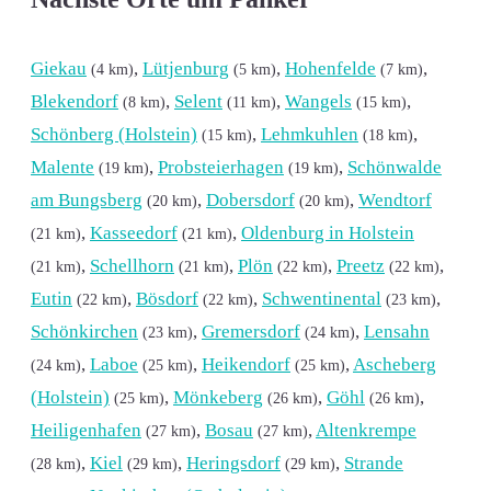
Giekau
,
Lütjenburg
,
Hohenfelde
,
(4 km)
(5 km)
(7 km)
Blekendorf
,
Selent
,
Wangels
,
(8 km)
(11 km)
(15 km)
Schönberg (Holstein)
,
Lehmkuhlen
,
(15 km)
(18 km)
Malente
,
Probsteierhagen
,
Schönwalde
(19 km)
(19 km)
am Bungsberg
,
Dobersdorf
,
Wendtorf
(20 km)
(20 km)
,
Kasseedorf
,
Oldenburg in Holstein
(21 km)
(21 km)
,
Schellhorn
,
Plön
,
Preetz
,
(21 km)
(21 km)
(22 km)
(22 km)
Eutin
,
Bösdorf
,
Schwentinental
,
(22 km)
(22 km)
(23 km)
Schönkirchen
,
Gremersdorf
,
Lensahn
(23 km)
(24 km)
,
Laboe
,
Heikendorf
,
Ascheberg
(24 km)
(25 km)
(25 km)
(Holstein)
,
Mönkeberg
,
Göhl
,
(25 km)
(26 km)
(26 km)
Heiligenhafen
,
Bosau
,
Altenkrempe
(27 km)
(27 km)
,
Kiel
,
Heringsdorf
,
Strande
(28 km)
(29 km)
(29 km)