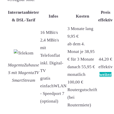
Internetanbieter
Preis
Infos
Kosten
& DSL-Tarif
effektiv
3 Monate lang
16 MBit/s
9,95 €
2,4 MBit/s
ab dem 4.
mit
Monat je 38,95
Telefonflat
€ für 3 Monate
44,20 €
inkl. Digital-
MagentaZuhause
danach 55,95 €
effektiv
TV
S mit MagentaTV
monatlich
weiter
gratis
SmartStream
100,00 €
einfachWLAN
Routergutschrift
- Speedport 7
(bei
(optional)
Routermiete)