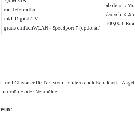
2,4 MBit/s
ab dem 4. Mon
mit Telefonflat
danach 55,95
inkl. Digital-TV
100,00 € Rout
gratis einfachWLAN - Speedport 7 (optional)
SL und Glasfaser für Parkstein, sondern auch Kabeltarife. Ang
 Scharlmühle oder Neumühle.
ein: