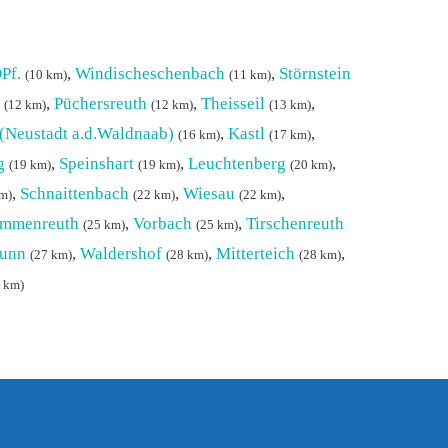
Pf.
,
Windischeschenbach
,
Störnstein
(10 km)
(11 km)
,
Püchersreuth
,
Theisseil
,
(12 km)
(12 km)
(13 km)
(Neustadt a.d.Waldnaab)
,
Kastl
,
(16 km)
(17 km)
g
,
Speinshart
,
Leuchtenberg
,
(19 km)
(19 km)
(20 km)
,
Schnaittenbach
,
Wiesau
,
m)
(22 km)
(22 km)
Immenreuth
,
Vorbach
,
Tirschenreuth
(25 km)
(25 km)
runn
,
Waldershof
,
Mitterteich
,
(27 km)
(28 km)
(28 km)
 km)