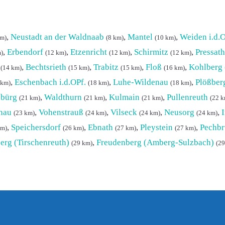
,
Neustadt an der Waldnaab
,
Mantel
,
Weiden i.d.O
km)
(8 km)
(10 km)
,
Erbendorf
,
Etzenricht
,
Schirmitz
,
Pressath
)
(12 km)
(12 km)
(12 km)
,
Bechtsrieth
,
Trabitz
,
Floß
,
Kohlberg 
(14 km)
(15 km)
(15 km)
(16 km)
,
Eschenbach i.d.OPf.
,
Luhe-Wildenau
,
Plößber
 km)
(18 km)
(18 km)
nbürg
,
Waldthurn
,
Kulmain
,
Pullenreuth
(21 km)
(21 km)
(21 km)
(22 k
hau
,
Vohenstrauß
,
Vilseck
,
Neusorg
,
(23 km)
(24 km)
(24 km)
(24 km)
,
Speichersdorf
,
Ebnath
,
Pleystein
,
Pechb
km)
(26 km)
(27 km)
(27 km)
erg (Tirschenreuth)
,
Freudenberg (Amberg-Sulzbach)
(29 km)
(29