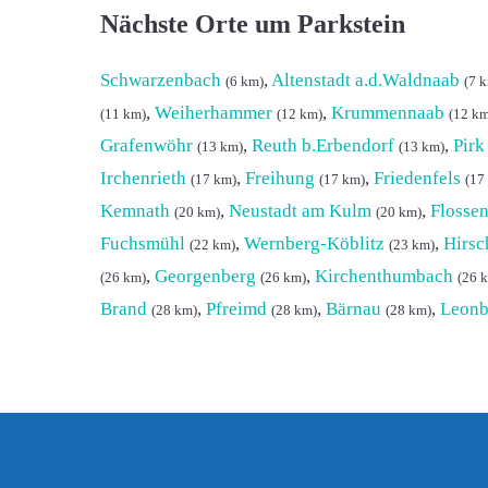
Nächste Orte um Parkstein
Schwarzenbach
,
Altenstadt a.d.Waldnaab
(6 km)
(7 
,
Weiherhammer
,
Krummennaab
(11 km)
(12 km)
(12 km
Grafenwöhr
,
Reuth b.Erbendorf
,
Pirk
(13 km)
(13 km)
Irchenrieth
,
Freihung
,
Friedenfels
(17 km)
(17 km)
(17
Kemnath
,
Neustadt am Kulm
,
Flosse
(20 km)
(20 km)
Fuchsmühl
,
Wernberg-Köblitz
,
Hirsc
(22 km)
(23 km)
,
Georgenberg
,
Kirchenthumbach
(26 km)
(26 km)
(26 
Brand
,
Pfreimd
,
Bärnau
,
Leonb
(28 km)
(28 km)
(28 km)