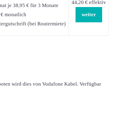
44,20 € effektiv
at je 38,95 € für 3 Monate
 € monatlich
weiter
ergutschrift (bei Routermiete)
eboten wird dies von Vodafone Kabel. Verfügbar