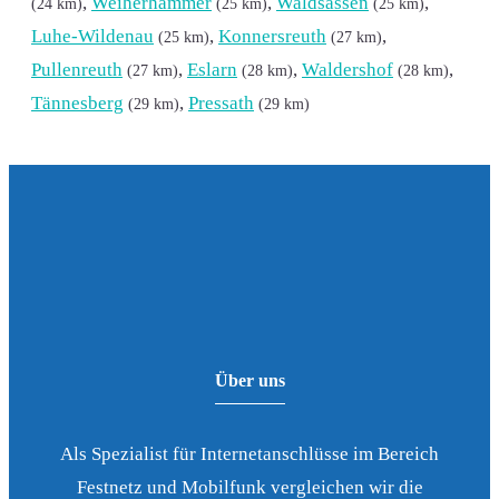
,
Weiherhammer
,
Waldsassen
,
(24 km)
(25 km)
(25 km)
Luhe-Wildenau
,
Konnersreuth
,
(25 km)
(27 km)
Pullenreuth
,
Eslarn
,
Waldershof
,
(27 km)
(28 km)
(28 km)
Tännesberg
,
Pressath
(29 km)
(29 km)
Über uns
Als Spezialist für Internetanschlüsse im Bereich
Festnetz und Mobilfunk vergleichen wir die