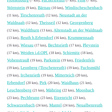
Flossenbürg
,
Püchersreuth
,
Floß
,
(7 km)
(7 km)
(7 km)
Störnstein
,
Bärnau
,
Windischeschenbach
(9 km)
(10 km)
,
Tirschenreuth
,
Neustadt an der
(11 km)
(12 km)
Waldnaab
,
Theisseil
,
Georgenberg
(12 km)
(12 km)
,
Waldthurn
,
Altenstadt an der Waldnaab
(12 km)
(13 km)
,
Reuth b.Erbendorf
,
Krummennaab
(13 km)
(16 km)
,
Wiesau
,
Bechtsrieth
,
Pleystein
(16 km)
(17 km)
(17 km)
,
Weiden i.d.OPf.
,
Schirmitz
,
(17 km)
(18 km)
(18 km)
Vohenstrauß
,
Parkstein
,
Friedenfels
(19 km)
(19 km)
,
Leonberg (Tirschenreuth)
,
Fuchsmühl
(19 km)
(19 km)
,
Irchenrieth
,
Mitterteich
,
(19 km)
(19 km)
(20 km)
Erbendorf
,
Pirk
,
Waidhaus
,
(20 km)
(20 km)
(21 km)
Leuchtenberg
,
Mähring
,
Moosbach
(21 km)
(22 km)
,
Pechbrunn
,
Etzenricht
,
(23 km)
(23 km)
(23 km)
Schwarzenbach
,
Mantel
,
Neualbenreuth
(24 km)
(24 km)