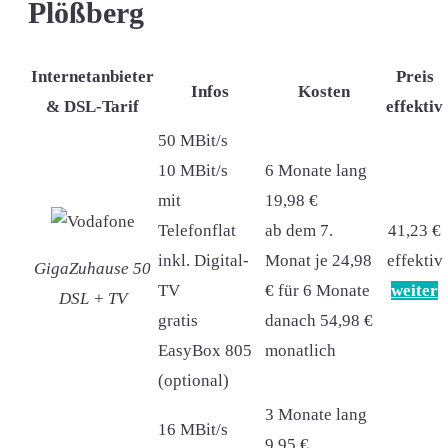
Plößberg
Internetanbieter
Preis
Infos
Kosten
& DSL-Tarif
effektiv
50 MBit/s
10 MBit/s
6 Monate lang
mit
19,98 €
Telefonflat
ab dem 7.
41,23 €
inkl. Digital-
Monat je 24,98
effektiv
GigaZuhause 50
TV
€ für 6 Monate
weiter
DSL + TV
gratis
danach 54,98 €
EasyBox 805
monatlich
(optional)
3 Monate lang
16 MBit/s
9,95 €