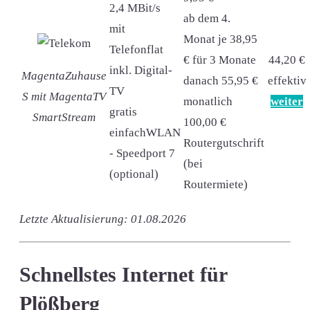
2,4 MBit/s
ab dem 4.
mit
Monat je 38,95
Telefonflat
€ für 3 Monate
44,20 €
inkl. Digital-
MagentaZuhause
danach 55,95 €
effektiv
TV
S mit MagentaTV
monatlich
weiter
gratis
SmartStream
100,00 €
einfachWLAN
Routergutschrift
- Speedport 7
(bei
(optional)
Routermiete)
Letzte Aktualisierung: 01.08.2026
Schnellstes Internet für
Plößberg