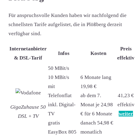
Für anspruchsvolle Kunden haben wir nachfolgend die
schnellsten Tarife aufgelistet, die in Plößberg derzeit
verfügbar sind.
Internetanbieter
Preis
Infos
Kosten
& DSL-Tarif
effektiv
50 MBit/s
10 MBit/s
6 Monate lang
mit
19,98 €
Telefonflat
ab dem 7.
41,23 €
inkl. Digital-
Monat je 24,98
effektiv
GigaZuhause 50
TV
€ für 6 Monate
weiter
DSL + TV
gratis
danach 54,98 €
EasyBox 805
monatlich