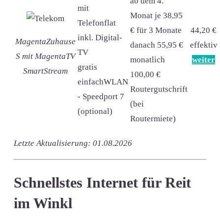
ab dem 4.
mit
Monat je 38,95
Telefonflat
€ für 3 Monate
44,20 €
inkl. Digital-
MagentaZuhause
danach 55,95 €
effektiv
TV
S mit MagentaTV
monatlich
weiter
gratis
SmartStream
100,00 €
einfachWLAN
Routergutschrift
- Speedport 7
(bei
(optional)
Routermiete)
Letzte Aktualisierung: 01.08.2026
Schnellstes Internet für Reit
im Winkl