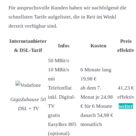
Für anspruchsvolle Kunden haben wir nachfolgend die
schnellsten Tarife aufgelistet, die in Reit im Winkl
derzeit verfügbar sind.
Internetanbieter
Preis
Infos
Kosten
& DSL-Tarif
effektiv
50 MBit/s
10 MBit/s
6 Monate lang
mit
19,98 €
Telefonflat
ab dem 7.
41,23 €
inkl. Digital-
Monat je 24,98
effektiv
GigaZuhause 50
TV
€ für 6 Monate
weiter
DSL + TV
gratis
danach 54,98 €
EasyBox 805
monatlich
(optional)