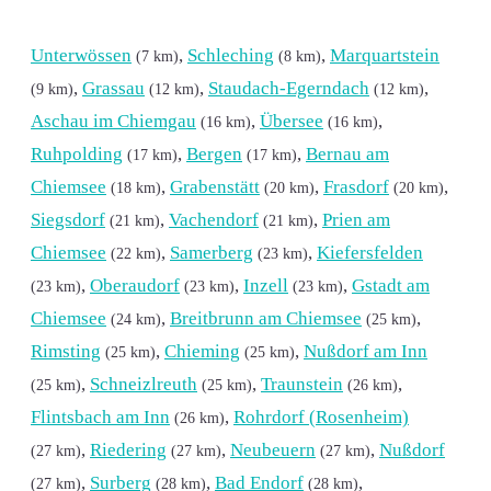
Unterwössen
,
Schleching
,
Marquartstein
(7 km)
(8 km)
,
Grassau
,
Staudach-Egerndach
,
(9 km)
(12 km)
(12 km)
Aschau im Chiemgau
,
Übersee
,
(16 km)
(16 km)
Ruhpolding
,
Bergen
,
Bernau am
(17 km)
(17 km)
Chiemsee
,
Grabenstätt
,
Frasdorf
,
(18 km)
(20 km)
(20 km)
Siegsdorf
,
Vachendorf
,
Prien am
(21 km)
(21 km)
Chiemsee
,
Samerberg
,
Kiefersfelden
(22 km)
(23 km)
,
Oberaudorf
,
Inzell
,
Gstadt am
(23 km)
(23 km)
(23 km)
Chiemsee
,
Breitbrunn am Chiemsee
,
(24 km)
(25 km)
Rimsting
,
Chieming
,
Nußdorf am Inn
(25 km)
(25 km)
,
Schneizlreuth
,
Traunstein
,
(25 km)
(25 km)
(26 km)
Flintsbach am Inn
,
Rohrdorf (Rosenheim)
(26 km)
,
Riedering
,
Neubeuern
,
Nußdorf
(27 km)
(27 km)
(27 km)
,
Surberg
,
Bad Endorf
,
(27 km)
(28 km)
(28 km)