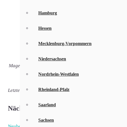
10 MBit/s
Hamburg
mit Telefo
GigaZuhause 50 DSL + TV
inkl. Dig
Hessen
gratis Ea
16 MBit/s
Mecklenburg-Vorpommern
2,4 MBit/
Niedersachsen
mit Telefo
MagentaZuhause S mit MagentaTV SmartStream
inkl. Dig
Nordrhein-Westfalen
gratis ei
Rheinland-Pfalz
Letzte Aktualisierung: 01.08.2026
Saarland
Nächste Orte um Ronneburg
Sachsen
Neuberg
,
Hammersbach
,
Langenselbold
,
(4 km)
(4 km)
(5 km)