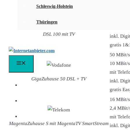
Internetanbieter & DSL-Tarif
Schleswig-Holstein
100 MBit
40 MBit/s
Thüringen
mit Telefo
DSL 100 mit TV
inkl. Dig
gratis 1&
50 MBit/s
10 MBit/s
Menü
mit Telefo
GigaZuhause 50 DSL + TV
inkl. Dig
DSL Vergleich
gratis Ea
16 MBit/s
DSL Speedtest
2,4 MBit/
mit Telefo
DSL FAQ
MagentaZuhause S mit MagentaTV SmartStream
inkl. Dig