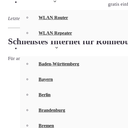
WLAN Infos
gratis ei
WLAN Router
Letzte Aktualisierung: 01.08.2026
WLAN Repeater
Schnellstes Internet für Ronneb
Bundesländer
Für anspruchsvolle Kunden haben wir nachfolgend die schnel
Baden-Württemberg
Internetanbieter & DSL-Tarif
Bayern
100 MBit
40 MBit/s
Berlin
mit Telefo
DSL 100 mit TV
inkl. Dig
Brandenburg
gratis 1&
Bremen
50 MBit/s