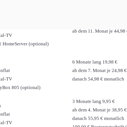
Infos
Kosten
/s
10 Monate lang 14,98 €
nflat
ab dem 11. Monat je 44,98 
ital-TV
1 HomeServer (optional)
6 Monate lang 19,98 €
nflat
ab dem 7. Monat je 24,98 €
ital-TV
danach 54,98 € monatlich
syBox 805 (optional)
3 Monate lang 9,95 €
s
ab dem 4. Monat je 38,95 €
nflat
danach 55,95 € monatlich
ital-TV
100,00 € Routergutschrift 