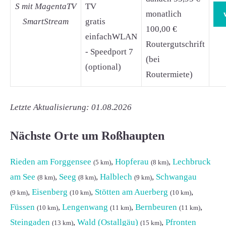
S mit MagentaTV
TV
monatlich
SmartStream
gratis
100,00 €
einfachWLAN
Routergutschrift
- Speedport 7
(bei
(optional)
Routermiete)
Letzte Aktualisierung: 01.08.2026
Nächste Orte um Roßhaupten
Rieden am Forggensee
,
Hopferau
,
Lechbruck
(5 km)
(8 km)
am See
,
Seeg
,
Halblech
,
Schwangau
(8 km)
(8 km)
(9 km)
,
Eisenberg
,
Stötten am Auerberg
,
(9 km)
(10 km)
(10 km)
Füssen
,
Lengenwang
,
Bernbeuren
,
(10 km)
(11 km)
(11 km)
Steingaden
,
Wald (Ostallgäu)
,
Pfronten
(13 km)
(15 km)