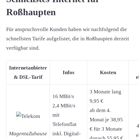
Roßhaupten
Für anspruchsvolle Kunden haben wir nachfolgend die
schnellsten Tarife aufgelistet, die in Roßhaupten derzeit
verfügbar sind.
Internetanbieter
Infos
Kosten
& DSL-Tarif
e
3 Monate lang
16 MBit/s
9,95 €
2,4 MBit/s
ab dem 4.
mit
Monat je 38,95
Telefonflat
4
€ für 3 Monate
MagentaZuhause
inkl. Digital-
e
danach 55,95 €