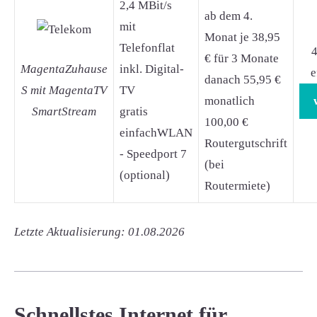
2,4 MBit/s
ab dem 4.
mit
Monat je 38,95
Telefonflat
4
€ für 3 Monate
MagentaZuhause
inkl. Digital-
e
danach 55,95 €
S mit MagentaTV
TV
monatlich
SmartStream
gratis
100,00 €
einfachWLAN
Routergutschrift
- Speedport 7
(bei
(optional)
Routermiete)
Letzte Aktualisierung: 01.08.2026
Schnellstes Internet für