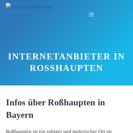
Zum
Inhalt
Menü
springen
INTERNETANBIETER IN
ROSSHAUPTEN
Infos über Roßhaupten in
Bayern
Roßhaupten ist ein ruhiger und malerischer Ort im