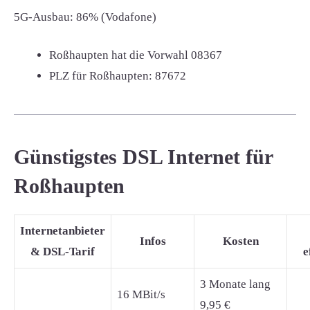
5G-Ausbau: 86% (Vodafone)
Roßhaupten hat die Vorwahl
08367
PLZ für Roßhaupten:
87672
Günstigstes DSL Internet für
Roßhaupten
Internetanbieter
Infos
Kosten
& DSL-Tarif
e
3 Monate lang
16 MBit/s
9,95 €