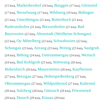
,
Marktoberdorf
,
Burggen
,
Görisried
(15 km)
(16 km)
(17 km)
,
Nesselwang
,
Wildsteig
,
Bidingen
(17 km)
(17 km)
(19 km)
,
Unterthingau
,
Rottenbuch
,
(21 km)
(21 km)
(21 km)
Ruderatshofen
,
Biessenhofen
,
Bad
(21 km)
(21 km)
Bayersoien
,
Altenstadt (Weilheim-Schongau)
(22 km)
,
Oy-Mittelberg
,
Schwabsoien
,
(22 km)
(22 km)
(22 km)
Schongau
,
Aitrang
,
Peiting
,
Saulgrub
(23 km)
(23 km)
(23 km)
,
Böbing
,
Unterammergau
,
Wertach
(24 km)
(24 km)
(24 km)
,
Bad Kohlgrub
,
Stöttwang
,
(24 km)
(25 km)
(26 km)
Hohenfurch
,
Mauerstetten
,
Kaufbeuren
(26 km)
(26 km)
,
Betzigau
,
Hohenpeißenberg
,
(27 km)
(27 km)
(27 km)
Oberammergau
,
Wildpoldsried
,
Kaltental
(27 km)
(27 km)
,
Sulzberg
,
Günzach
,
Friesenried
(28 km)
(28 km)
(29 km)
,
Durach
,
Kinsau
(29 km)
(29 km)
(29 km)