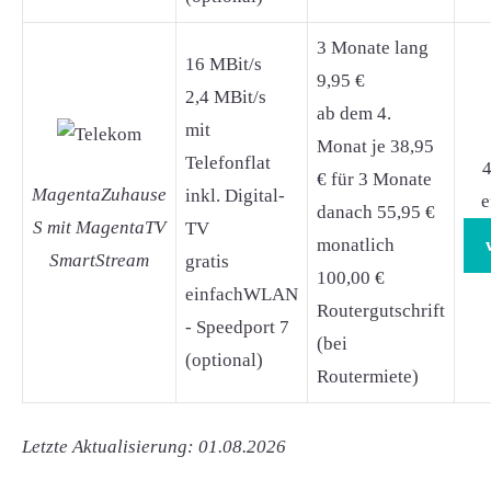
3 Monate lang
16 MBit/s
9,95 €
2,4 MBit/s
ab dem 4.
mit
Monat je 38,95
Telefonflat
4
€ für 3 Monate
MagentaZuhause
inkl. Digital-
e
danach 55,95 €
S mit MagentaTV
TV
monatlich
SmartStream
gratis
100,00 €
einfachWLAN
Routergutschrift
- Speedport 7
(bei
(optional)
Routermiete)
Letzte Aktualisierung: 01.08.2026