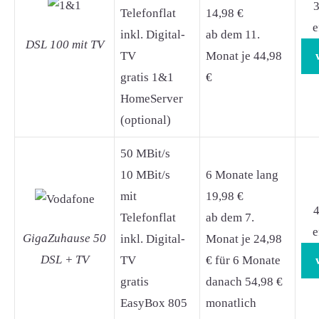
3
Telefonflat
14,98 €
e
inkl. Digital-
ab dem 11.
DSL 100 mit TV
TV
Monat je 44,98
gratis 1&1
€
HomeServer
(optional)
50 MBit/s
10 MBit/s
6 Monate lang
mit
19,98 €
4
Telefonflat
ab dem 7.
e
GigaZuhause 50
inkl. Digital-
Monat je 24,98
DSL + TV
TV
€ für 6 Monate
gratis
danach 54,98 €
EasyBox 805
monatlich