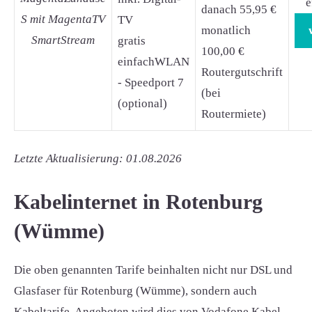
e
danach 55,95 €
S mit MagentaTV
TV
monatlich
SmartStream
gratis
100,00 €
einfachWLAN
Routergutschrift
- Speedport 7
(bei
(optional)
Routermiete)
Letzte Aktualisierung: 01.08.2026
Kabelinternet in Rotenburg
(Wümme)
Die oben genannten Tarife beinhalten nicht nur DSL und
Glasfaser für Rotenburg (Wümme), sondern auch
Kabeltarife. Angeboten wird dies von Vodafone Kabel.