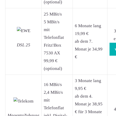
(optional)
25 MBit/s
5 MBit/s
6 Monate lang
mit
3
19,99 €
Telefonflat
e
ab dem 7.
DSL 25
Fritz!Box
Monat je 34,99
7530 AX
€
99,99 €
(optional)
3 Monate lang
16 MBit/s
9,95 €
2,4 MBit/s
ab dem 4.
mit
Monat je 38,95
Telefonflat
4
€ für 3 Monate
MagentaZuhause
inkl. Digital-