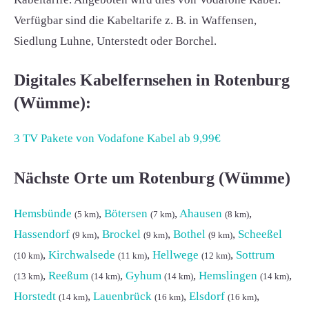
Verfügbar sind die Kabeltarife z. B. in Waffensen,
Siedlung Luhne, Unterstedt oder Borchel.
Digitales Kabelfernsehen in Rotenburg
(Wümme):
3 TV Pakete von Vodafone Kabel ab 9,99€
Nächste Orte um Rotenburg (Wümme)
Hemsbünde
,
Bötersen
,
Ahausen
,
(5 km)
(7 km)
(8 km)
Hassendorf
,
Brockel
,
Bothel
,
Scheeßel
(9 km)
(9 km)
(9 km)
,
Kirchwalsede
,
Hellwege
,
Sottrum
(10 km)
(11 km)
(12 km)
,
Reeßum
,
Gyhum
,
Hemslingen
,
(13 km)
(14 km)
(14 km)
(14 km)
Horstedt
,
Lauenbrück
,
Elsdorf
,
(14 km)
(16 km)
(16 km)