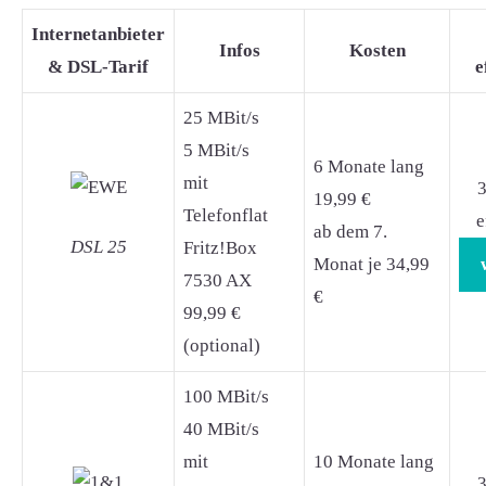
Internetanbieter
Infos
Kosten
& DSL-Tarif
e
25 MBit/s
5 MBit/s
6 Monate lang
mit
3
19,99 €
Telefonflat
e
ab dem 7.
DSL 25
Fritz!Box
Monat je 34,99
7530 AX
€
99,99 €
(optional)
100 MBit/s
40 MBit/s
mit
10 Monate lang
3