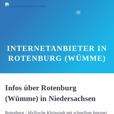
Zum
Inhalt
Menü
springen
INTERNETANBIETER IN
ROTENBURG (WÜMME)
Infos über Rotenburg
(Wümme) in Niedersachsen
Rotenburg - Idyllische Kleinstadt mit schnellem Internet