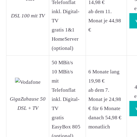
Telefonflat
14,98 €
e
inkl. Digital-
ab dem 11.
DSL 100 mit TV
TV
Monat je 44,98
gratis 1&1
€
HomeServer
(optional)
50 MBit/s
10 MBit/s
6 Monate lang
mit
19,98 €
4
Telefonflat
ab dem 7.
e
GigaZuhause 50
inkl. Digital-
Monat je 24,98
DSL + TV
TV
€ für 6 Monate
gratis
danach 54,98 €
EasyBox 805
monatlich
(optional)