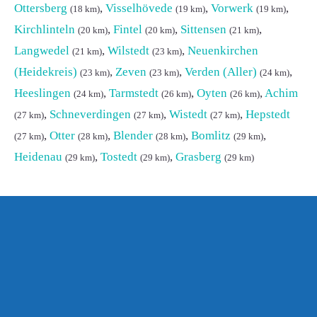
Ottersberg
,
Visselhövede
,
Vorwerk
,
(18 km)
(19 km)
(19 km)
Kirchlinteln
,
Fintel
,
Sittensen
,
(20 km)
(20 km)
(21 km)
Langwedel
,
Wilstedt
,
Neuenkirchen
(21 km)
(23 km)
(Heidekreis)
,
Zeven
,
Verden (Aller)
,
(23 km)
(23 km)
(24 km)
Heeslingen
,
Tarmstedt
,
Oyten
,
Achim
(24 km)
(26 km)
(26 km)
,
Schneverdingen
,
Wistedt
,
Hepstedt
(27 km)
(27 km)
(27 km)
,
Otter
,
Blender
,
Bomlitz
,
(27 km)
(28 km)
(28 km)
(29 km)
Heidenau
,
Tostedt
,
Grasberg
(29 km)
(29 km)
(29 km)