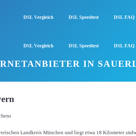
DSL Vergleich
DSL Speedtest
DSL FAQ
DSL Vergleich
DSL Speedtest
DSL FAQ
ERNETANBIETER IN SAUER
yern
chens
yerischen Landkreis München und liegt etwa 18 Kilometer südw