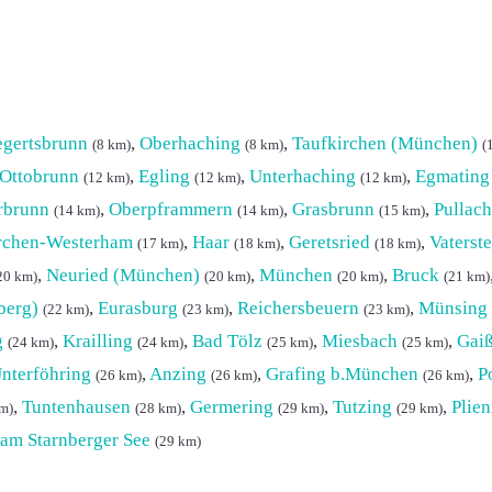
egertsbrunn
,
Oberhaching
,
Taufkirchen (München)
(8 km)
(8 km)
(
Ottobrunn
,
Egling
,
Unterhaching
,
Egmating
(12 km)
(12 km)
(12 km)
rbrunn
,
Oberpframmern
,
Grasbrunn
,
Pullach 
(14 km)
(14 km)
(15 km)
rchen-Westerham
,
Haar
,
Geretsried
,
Vaterste
(17 km)
(18 km)
(18 km)
,
Neuried (München)
,
München
,
Bruck
20 km)
(20 km)
(20 km)
(21 km)
berg)
,
Eurasburg
,
Reichersbeuern
,
Münsing
(22 km)
(23 km)
(23 km)
g
,
Krailling
,
Bad Tölz
,
Miesbach
,
Gai
(24 km)
(24 km)
(25 km)
(25 km)
nterföhring
,
Anzing
,
Grafing b.München
,
P
(26 km)
(26 km)
(26 km)
,
Tuntenhausen
,
Germering
,
Tutzing
,
Plien
m)
(28 km)
(29 km)
(29 km)
 am Starnberger See
(29 km)