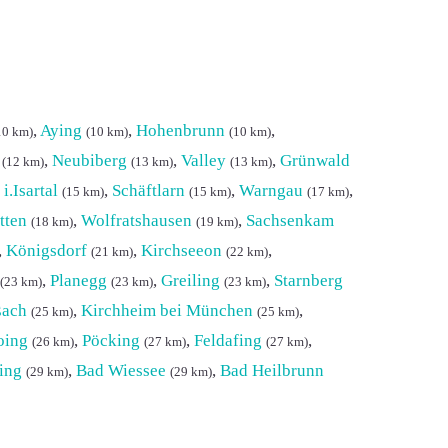
,
Aying
,
Hohenbrunn
,
10 km)
(10 km)
(10 km)
,
Neubiberg
,
Valley
,
Grünwald
(12 km)
(13 km)
(13 km)
i.Isartal
,
Schäftlarn
,
Warngau
,
(15 km)
(15 km)
(17 km)
tten
,
Wolfratshausen
,
Sachsenkam
(18 km)
(19 km)
,
Königsdorf
,
Kirchseeon
,
(21 km)
(22 km)
,
Planegg
,
Greiling
,
Starnberg
(23 km)
(23 km)
(23 km)
ßach
,
Kirchheim bei München
,
(25 km)
(25 km)
oing
,
Pöcking
,
Feldafing
,
(26 km)
(27 km)
(27 km)
ing
,
Bad Wiessee
,
Bad Heilbrunn
(29 km)
(29 km)