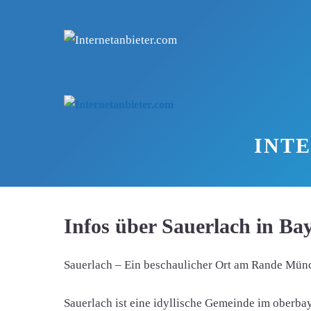
Zum
Inhalt
springen
INT
Infos über Sauerlach in Ba
Sauerlach – Ein beschaulicher Ort am Rande Mün
Sauerlach ist eine idyllische Gemeinde im oberba