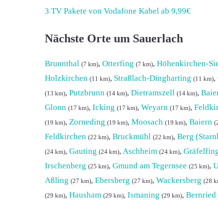
3 TV Pakete von Vodafone Kabel ab 9,99€
Nächste Orte um Sauerlach
Brunnthal
,
Otterfing
,
Höhenkirchen-Si
(7 km)
(7 km)
Holzkirchen
,
Straßlach-Dingharting
,
(11 km)
(11 km)
,
Putzbrunn
,
Dietramszell
,
Baie
(13 km)
(14 km)
(14 km)
Glonn
,
Icking
,
Weyarn
,
Feldki
(17 km)
(17 km)
(17 km)
,
Zorneding
,
Moosach
,
Baiern
(19 km)
(19 km)
(19 km)
(
Feldkirchen
,
Bruckmühl
,
Berg (Starn
(22 km)
(22 km)
,
Gauting
,
Aschheim
,
Gräfelfin
(24 km)
(24 km)
(24 km)
Irschenberg
,
Gmund am Tegernsee
,
U
(25 km)
(25 km)
Aßling
,
Ebersberg
,
Wackersberg
(27 km)
(27 km)
(28 k
,
Hausham
,
Ismaning
,
Bernried
(29 km)
(29 km)
(29 km)